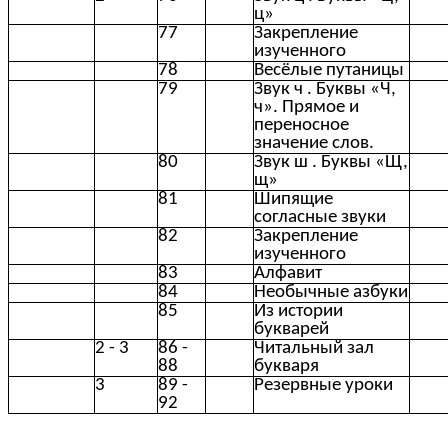
ц»
77
Закрепление
изученного
78
Весёлые путаницы
79
Звук ч . Буквы «Ч,
ч». Прямое и
переносное
значение слов.
80
Звук ш . Буквы «Щ,
щ»
81
Шипящие
согласные звуки
82
Закрепление
изученного
83
Алфавит
84
Необычные азбуки
85
Из истории
букварей
2 - 3
86 -
Читальный зал
88
букваря
3
89 -
Резервные уроки
92