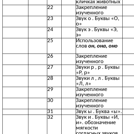
кличках животных
22
Закрепление
изученного
23
Звук о . Буквы «О,
о»
24
Звук э . Буквы «Э,
э»
25
Использование
слов
он, она, оно
26
Закрепление
изученного
27
Звуки р , р . Буквы
«Р, р»
28
Звуки л , л . Буквы
«Л, л»
29
Закрепление
изученного
30
Закрепление
изученного
31
Звук ы . Буква «ы».
32
Звук и . Буквы «И,
и». обозначение
мягкости
согласных звуков