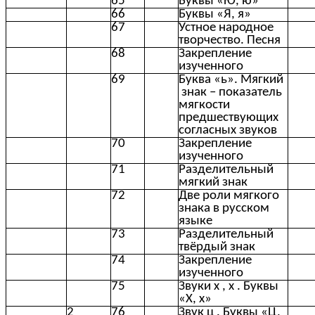
65
Буквы «Ю, ю»
66
Буквы «Я, я»
67
Устное народное
творчество. Песня
68
Закрепление
изученного
69
Буква «ь». Мягкий
знак – показатель
мягкости
предшествующих
согласных звуков
70
Закрепление
изученного
71
Разделительный
мягкий знак
72
Две роли мягкого
знака в русском
языке
73
Разделительный
твёрдый знак
74
Закрепление
изученного
75
Звуки х , х . Буквы
«Х, х»
2
76
Звук ц . Буквы «Ц,