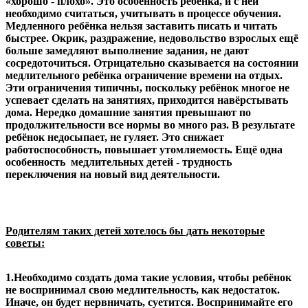
«хорошо - плохо». Это особенность ребёнка, и с ней
необходимо считаться, учитывать в процессе обучения.
Медленного ребёнка нельзя заставить писать и читать
быстрее. Окрик, раздражение, недовольство взрослых ещё
больше замедляют выполнение задания, не дают
сосредоточиться. Отрицательно сказывается на состоянии
медлительного ребёнка ограничение времени на отдых.
Эти ограничения типичны, поскольку ребёнок многое не
успевает сделать на занятиях, приходится навёрстывать
дома. Нередко домашние занятия превышают по
продолжительности все нормы во много раз. В результате
ребёнок недосыпает, не гуляет. Это снижает
работоспособность, повышает утомляемость. Ещё одна
особенность медлительных детей - трудность
переключения на новый вид деятельности.
Родителям таких детей хотелось бы дать некоторые
советы:
1.Необходимо создать дома такие условия, чтобы ребёнок
не воспринимал свою медлительность, как недостаток.
Иначе, он будет нервничать, суетится. Воспринимайте его