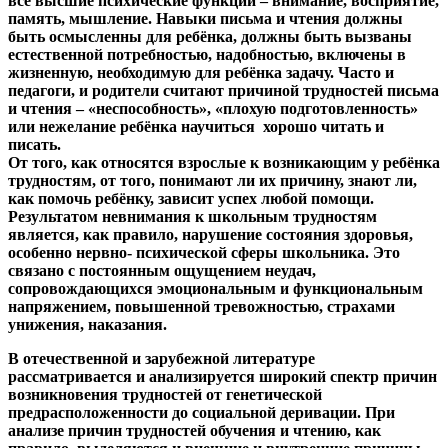
все высшие психические функции – внимание, восприятие,
память, мышление. Навыки письма и чтения должны
быть осмысленны для ребёнка, должны быть вызваны
естественной потребностью, надобностью, включены в
жизненную, необходимую для ребёнка задачу. Часто и
педагоги, и родители считают причиной трудностей письма
и чтения – «неспособность», «плохую подготовленность»
или нежелание ребёнка научиться хорошо читать и
писать.
От того, как относятся взрослые к возникающим у ребёнка
трудностям, от того, понимают ли их причину, знают ли,
как помочь ребёнку, зависит успех любой помощи.
Результатом невнимания к школьным трудностям
является, как правило, нарушение состояния здоровья,
особенно нервно- психической сферы школьника. Это
связано с постоянным ощущением неудач,
сопровождающихся эмоциональным и функциональным
напряжением, повышенной тревожностью, страхами
унижения, наказания.
В отечественной и зарубежной литературе
рассматривается и анализируется широкий спектр причин
возникновения трудностей от генетической
предрасположенности до социальной деривации. При
анализе причин трудностей обучения и чтению, как