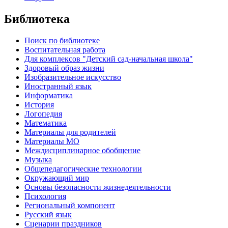
Библиотека
Поиск по библиотеке
Воспитательная работа
Для комплексов "Детский сад-начальная школа"
Здоровый образ жизни
Изобразительное искусство
Иностранный язык
Информатика
История
Логопедия
Математика
Материалы для родителей
Материалы МО
Междисциплинарное обобщение
Музыка
Общепедагогические технологии
Окружающий мир
Основы безопасности жизнедеятельности
Психология
Региональный компонент
Русский язык
Сценарии праздников