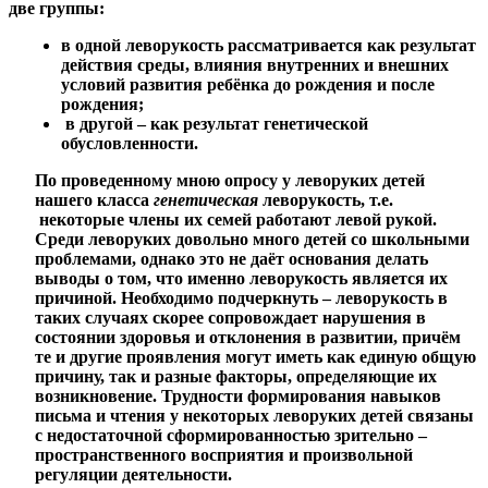
две группы:
в одной леворукость рассматривается как результат
действия среды, влияния внутренних и внешних
условий развития ребёнка до рождения и после
рождения;
в другой – как результат генетической
обусловленности.
По проведенному мною опросу у леворуких детей
нашего класса
генетическая
леворукость, т.е.
некоторые члены их семей работают левой рукой.
Среди леворуких довольно много детей со школьными
проблемами, однако это не даёт основания делать
выводы о том, что именно леворукость является их
причиной. Необходимо подчеркнуть – леворукость в
таких случаях скорее сопровождает нарушения в
состоянии здоровья и отклонения в развитии, причём
те и другие проявления могут иметь как единую общую
причину, так и разные факторы, определяющие их
возникновение. Трудности формирования навыков
письма и чтения у некоторых леворуких детей связаны
с недостаточной сформированностью зрительно –
пространственного восприятия и произвольной
регуляции деятельности.