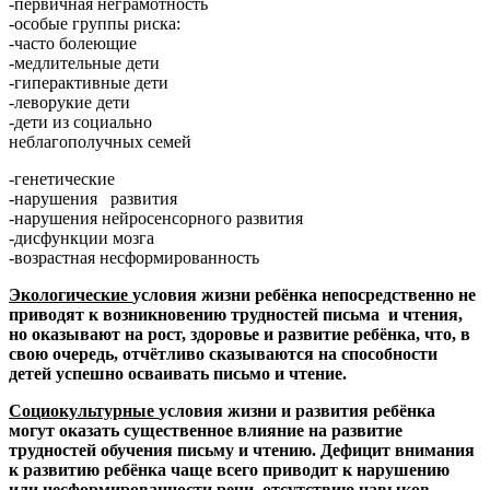
-первичная неграмотность
-особые группы риска:
-часто болеющие
-медлительные дети
-гиперактивные дети
-леворукие дети
-дети из социально
неблагополучных семей
-генетические
-нарушения развития
-нарушения нейросенсорного развития
-дисфункции мозга
-возрастная несформированность
Экологические
условия жизни ребёнка непосредственно не
приводят к возникновению трудностей письма и чтения,
но оказывают на рост, здоровье и развитие ребёнка, что, в
свою очередь, отчётливо сказываются на способности
детей успешно осваивать письмо и чтение.
Социокультурные
условия жизни и развития ребёнка
могут оказать существенное влияние на развитие
трудностей обучения письму и чтению. Дефицит внимания
к развитию ребёнка чаще всего приводит к нарушению
или несформированности речи, отсутствию навыков