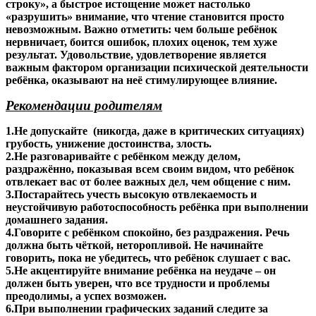
строку», а быстрое истощение может настолько
«разрушить» внимание, что чтение становится просто
невозможным. Важно отметить: чем больше ребёнок
нервничает, боится ошибок, плохих оценок, тем хуже
результат. Удовольствие, удовлетворение является
важным фактором организации психической деятельности
ребёнка, оказывают на неё стимулирующее влияние.
Рекомендации родителям
1.Не допускайте (никогда, даже в критических ситуациях)
грубость, унижение достоинства, злость.
2.Не разговаривайте с ребёнком между делом,
раздражённо, показывая всем своим видом, что ребёнок
отвлекает вас от более важных дел, чем общение с ним.
3.Постарайтесь учесть высокую отвлекаемость и
неустойчивую работоспособность ребёнка при выполнении
домашнего задания.
4.Говорите с ребёнком спокойно, без раздражения. Речь
должна быть чёткой, неторопливой. Не начинайте
говорить, пока не убедитесь, что ребёнок слушает с вас.
5.Не акцентируйте внимание ребёнка на неудаче – он
должен быть уверен, что все трудности и проблемы
преодолимы, а успех возможен.
6.При выполнении графических заданий следите за