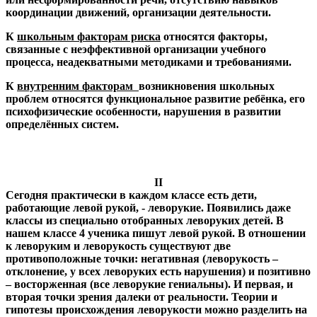
координации движений, организации деятельности.
К
школьным факторам риска
относятся факторы,
связанные с неэффективной организации учебного
процесса, неадекватными методиками и требованиями.
К
внутренним факторам
возникновения школьных
проблем относятся функциональное развитие ребёнка, его
психофизические особенности, нарушения в развитии
определённых систем.
II
Сегодня практически в каждом классе есть дети,
работающие левой рукой, - леворукие. Появились даже
классы из специально отобранных леворуких детей. В
нашем классе 4 ученика пишут левой рукой. В отношении
к леворуким и леворукость существуют две
противоположные точки: негативная (леворукость –
отклонение, у всех леворуких есть нарушения) и позитивно
– восторженная (все леворукие гениальны). И первая, и
вторая точки зрения далеки от реальности. Теории и
гипотезы происхождения леворукости можно разделить на