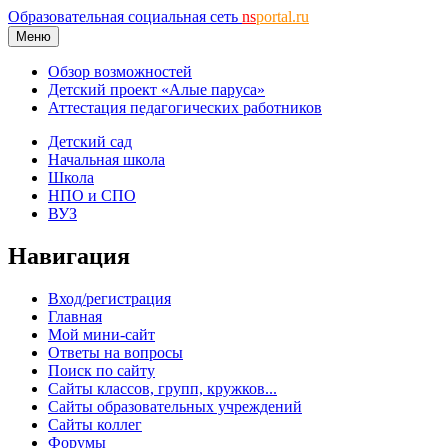
Образовательная социальная сеть
ns
portal.ru
Меню
Обзор возможностей
Детский проект «Алые паруса»
Аттестация педагогических работников
Детский сад
Начальная школа
Школа
НПО и СПО
ВУЗ
Навигация
Вход/регистрация
Главная
Мой мини-сайт
Ответы на вопросы
Поиск по сайту
Сайты классов, групп, кружков...
Сайты образовательных учреждений
Сайты коллег
Форумы