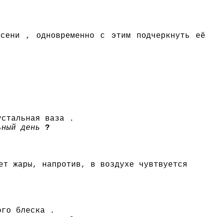
осени , одновременно с этим подчеркнуть её
устальная ваза .
ьный день
?
ет жары, напротив, в воздухе чувтвуется
ого блеска .