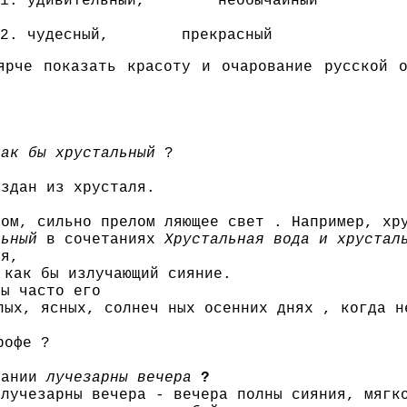
удивительный, необычайный
чудесный, прекрасный
ярче показать красоту и очарование русской 
как бы хрустальный
?
оздан из хрусталя.
ком, сильно прелом ляющее свет . Например, хр
льный
в сочетаниях
Хрустальная вода и хрустал
ая,
 как бы излучающий сияние.
мы часто его
лых, ясных, солнеч ных осенних днях , когда н
рофе ?
тании
лучезарны вечера
?
 лучезарны вечера - вечера полны сияния, мягк