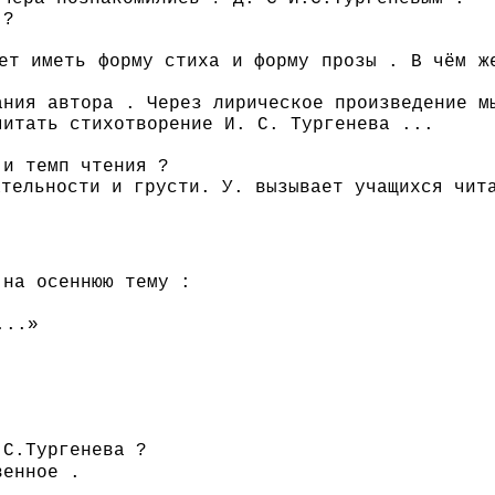
 ?
ет иметь форму стиха и форму прозы . В чём ж
ания автора . Через лирическое произведение м
читать стихотворение И. С. Тургенева ...
 и темп чтения ?
ательности и грусти. У. вызывает учащихся чит
 на осеннюю тему :
...»
.С.Тургенева ?
венное .