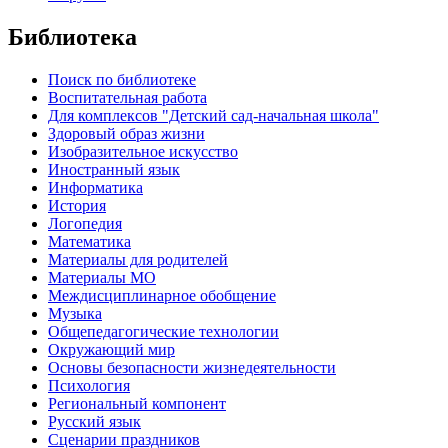
Библиотека
Поиск по библиотеке
Воспитательная работа
Для комплексов "Детский сад-начальная школа"
Здоровый образ жизни
Изобразительное искусство
Иностранный язык
Информатика
История
Логопедия
Математика
Материалы для родителей
Материалы МО
Междисциплинарное обобщение
Музыка
Общепедагогические технологии
Окружающий мир
Основы безопасности жизнедеятельности
Психология
Региональный компонент
Русский язык
Сценарии праздников