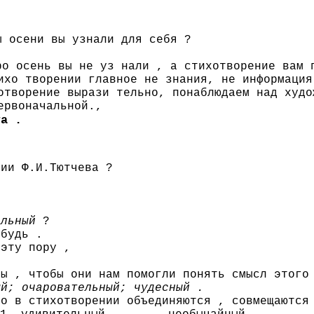
ы осени вы узнали для себя ?
ро осень вы не уз нали , а стихотворение вам 
ихо творении главное не знания, не информация
отворение вырази тельно, понаблюдаем над худо
начальной.,
та .
нии Ф.И.Тютчева ?
альный
?
ибудь .
 эту пору ,
мы , чтобы они нам помогли понять смысл этого
ый; очаровательный; чудесный .
то в стихотворении объединяются , совмещаются