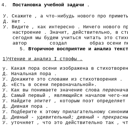
Постановка учебной задачи .
У. Скажите , а что-нибудь нового про примет
Д. Нет .
У. Видите , как интересно . Ничего нового п
настроение . Значит, действительно, в ст
сегодня мы будем учиться читать это стих
автор создал образ осени перво
Вторичное восприятие и анализ текс
1)Чтение и анализ I строфы .
у. Какая пора осени изображена в стихотворе
Д. Начальная пора .
У. Докажите это словами из стихотворения .
Д. «Есть в осени первоначальной».
У. Как вы понимаете значение слова
первонач
Д. Самый первый , являющийся началом чего-н
У. Найдите
эпитет
, которым поэт определяет
Д.
Дивная
пора .
У. Подберите к этому прилагательному синони
Д.
Дивный - удивительный; дивный
-
прекрасн
У. уточняет , что это действительно так , ч