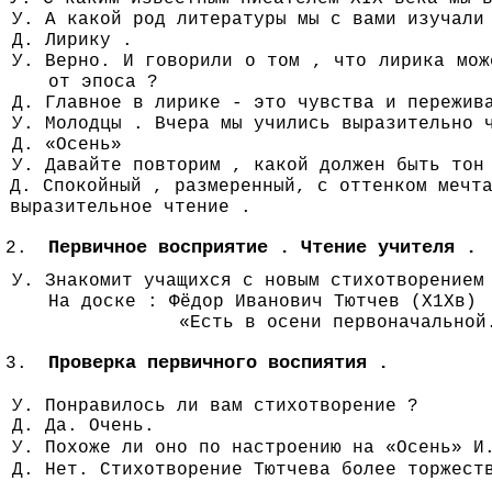
У. А какой род литературы мы с вами изучали
Д. Лирику .
У. Верно. И говорили о том , что лирика мож
от эпоса ?
Д. Главное в лирике - это чувства и пережив
У. Молодцы . Вчера мы учились выразительно 
Д. «Осень»
У. Давайте повторим , какой должен быть тон
Д. Спокойный , размеренный, с оттенком мечт
выразительное чтение .
Первичное восприятие . Чтение учителя .
У. Знакомит учащихся с новым стихотворением
На доске : Фёдор Иванович Тютчев (Х1Хв)
«Есть в осени первоначальной
Проверка первичного воспиятия .
У. Понравилось ли вам стихотворение ?
Д. Да. Очень.
У. Похоже ли оно по настроению на «Осень» И
Д. Нет. Стихотворение Тютчева более торжест