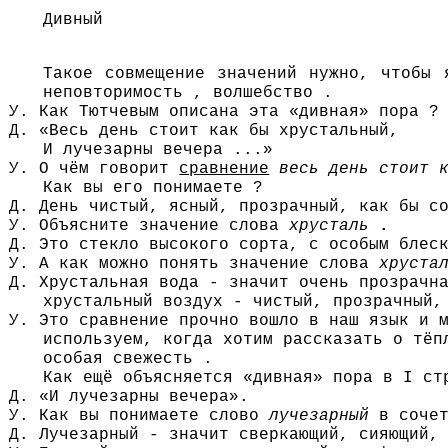
Дивный
Такое совмещение значений нужно, чтобы 
неповторимость , волшебство .
У. Как Тютчевым описана эта «дивная» пора ?
Д. «Весь день стоит как бы хрустальный,
И лучезарны вечера ...»
У. О чём говорит
сравнение
весь день стоит 
Как вы его понимаете ?
Д. День чистый, ясный, прозрачный, как бы с
У. Объясните значение слова
хрусталь
.
Д. Это стекло высокого сорта, с особым блес
У. А как можно понять значение слова
хруста
Д. Хрустальная вода - значит очень прозрачн
хрустальный воздух - чистый, прозрачный,
У. Это сравнение прочно вошло в наш язык и 
используем, когда хотим рассказать о тёп
особая свежесть .
Как ещё объясняется «дивная» пора в I ст
Д. «И лучезарны вечера».
У. Как вы понимаете слово
лучезарный
в соче
Д. Лучезарный - значит сверкающий, сияющий,