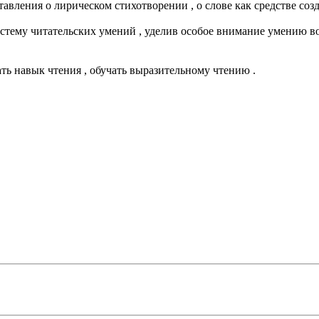
ставления о лирическом стихотворении , о слове как средстве соз
систему читательских умений , уделив особое внимание умению в
ать навык чтения , обучать выразитель­ному чтению .