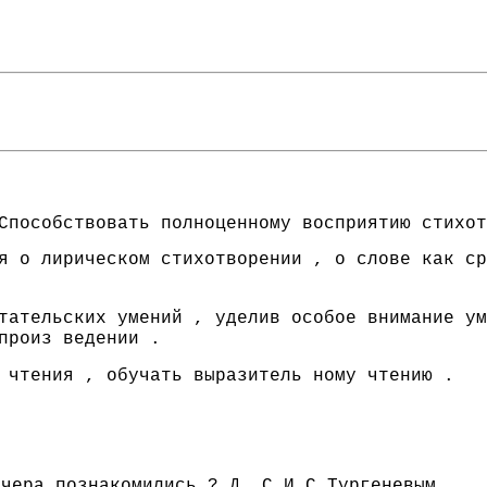
Способствовать полноценному восприятию стихот
я о лирическом стихотворении , о слове как ср
тательских умений , уделив особое внимание ум
произ ведении .
 чтения , обучать выразитель ному чтению .
вчера познакомились ? Д. С И.С.Тургеневым .