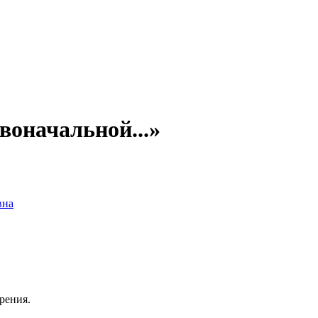
воначальной...»
вна
рения.