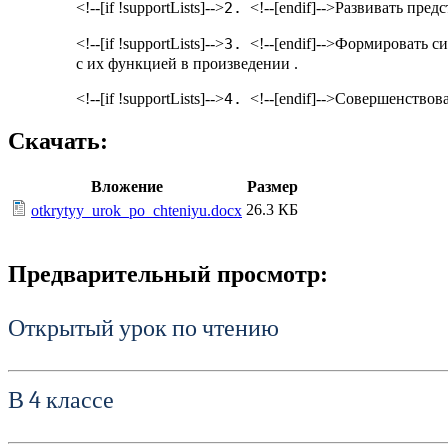
<!--[if !supportLists]-->
2.
<!--[endif]-->Развивать пред
<!--[if !supportLists]-->
3.
<!--[endif]-->Формировать 
с их функцией в произ­ведении .
<!--[if !supportLists]-->
4.
<!--[endif]-->Совершенствов
Скачать:
Вложение
Размер
26.3 КБ
otkrytyy_urok_po_chteniyu.docx
Предварительный просмотр:
Открытый урок по чтению
В 4 классе