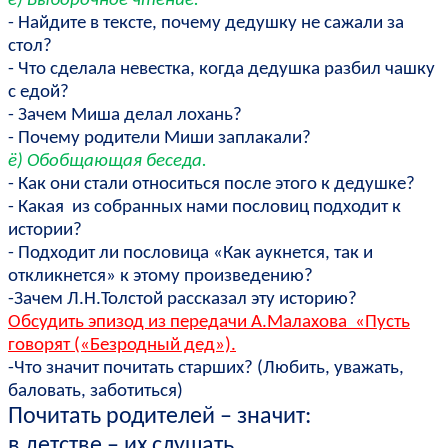
е) Выборочное чтение.
- Найдите в тексте, почему дедушку не сажали за
стол?
- Что сделала невестка, когда дедушка разбил чашку
с едой?
- Зачем Миша делал лохань?
- Почему родители Миши заплакали?
ё) Обобщающая беседа.
- Как они стали относиться после этого к дедушке?
- Какая из собранных нами пословиц подходит к
истории?
- Подходит ли пословица «Как аукнется, так и
откликнется» к этому произведению?
-Зачем Л.Н.Толстой рассказал эту историю?
Обсудить эпизод из передачи А.Малахова «Пусть
говорят («Безродный дед»).
-Что значит почитать старших? (Любить, уважать,
баловать, заботиться)
Почитать родителей – значит:
в детстве – их слушать,