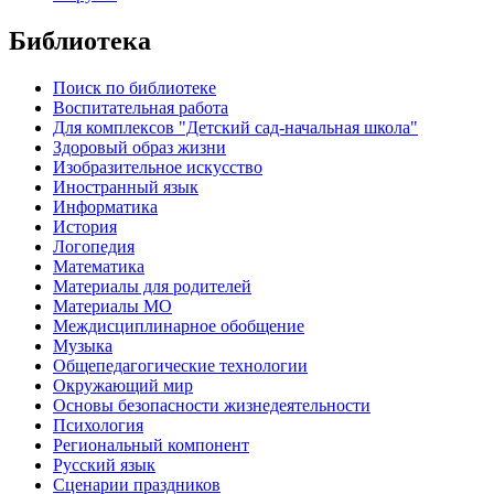
Библиотека
Поиск по библиотеке
Воспитательная работа
Для комплексов "Детский сад-начальная школа"
Здоровый образ жизни
Изобразительное искусство
Иностранный язык
Информатика
История
Логопедия
Математика
Материалы для родителей
Материалы МО
Междисциплинарное обобщение
Музыка
Общепедагогические технологии
Окружающий мир
Основы безопасности жизнедеятельности
Психология
Региональный компонент
Русский язык
Сценарии праздников