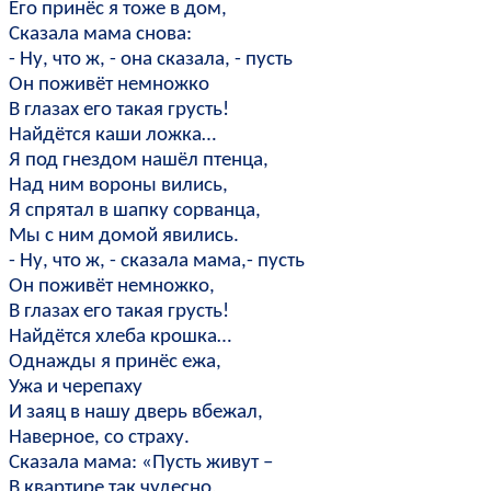
Его принёс я тоже в дом,
Сказала мама снова:
- Ну, что ж, - она сказала, - пусть
Он поживёт немножко
В глазах его такая грусть!
Найдётся каши ложка…
Я под гнездом нашёл птенца,
Над ним вороны вились,
Я спрятал в шапку сорванца,
Мы с ним домой явились.
- Ну, что ж, - сказала мама,- пусть
Он поживёт немножко,
В глазах его такая грусть!
Найдётся хлеба крошка…
Однажды я принёс ежа,
Ужа и черепаху
И заяц в нашу дверь вбежал,
Наверное, со страху.
Сказала мама: «Пусть живут –
В квартире так чудесно,