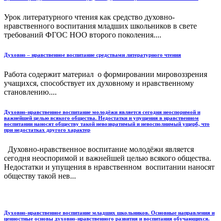
Урок литературного чтения как средство духовно-
нравственного воспитания младших школьников в свете
требований ФГОС НОО второго поколения....
Духовно – нравственное воспитание средствами литературного чтения
Работа содержит материал о формировании мировоззрения
учащихся, способствует их духовному и нравственному
становлению....
Духовно-нравственное воспитание молодёжи является сегодня неоспоримой и
важнейшей целью всякого общества. Недостатки и упущения в нравственном
воспитании наносят обществу такой невозвратимый и невосполнимый ущерб, что
при недостатках другого характер
Духовно-нравственное воспитание молодёжи является
сегодня неоспоримой и важнейшей целью всякого общества.
Недостатки и упущения в нравственном воспитании наносят
обществу такой нев...
Духовно-нравственное воспитание младших школьников. Основные направления и
ценностные основы духовно-нравственного развития и воспитания обучающихся.