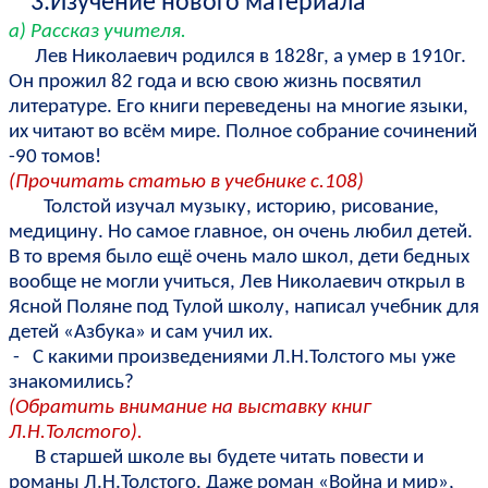
3.Изучение нового материала
а) Рассказ учителя.
Лев Николаевич родился в 1828г, а умер в 1910г.
Он прожил 82 года и всю свою жизнь посвятил
литературе. Его книги переведены на многие языки,
их читают во всём мире. Полное собрание сочинений
-90 томов!
(Прочитать статью в учебнике с.108)
Толстой изучал музыку, историю, рисование,
медицину. Но самое главное, он очень любил детей.
В то время было ещё очень мало школ, дети бедных
вообще не могли учиться, Лев Николаевич открыл в
Ясной Поляне под Тулой школу, написал учебник для
детей «Азбука» и сам учил их.
- С какими произведениями Л.Н.Толстого мы уже
знакомились?
(Обратить внимание на выставку книг
Л.Н.Толстого).
В старшей школе вы будете читать повести и
романы Л.Н.Толстого. Даже роман «Война и мир»,