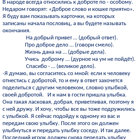
В народе всегда относились к доброте по - особому.
Недаром говорят: «Доброе слово и кошке приятно».
Я буду вам показывать карточки, на которых
записаны начала пословиц, а вы будете называть
окончания.
На добрый привет … (добрый ответ).
Про доброе дело … (говори смело).
Жизнь дана на … (добрые дела).
Учись доброму … (дурное на ум не пойдёт).
Спасибо - … (великое дело).
-Я думаю, вы согласитесь со мной: если к человеку
отнестись с добротой, то и ему в ответ захочется
поделиться с другим человеком, словно улыбкой,
своей добротой. И к нам в гости пришла улыбка.
Она такая ласковая, добрая, приветливая, поэтому я
с ней дружу. И хочу, чтобы все вы тоже подружились
с улыбкой. Я сейчас подойду к одному из вас и
передам свою улыбку. После этого он должен
улыбнуться и передать улыбку соседу. И так далее.
Последний игрок должен снова передать улыбку