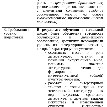
ролям,
инсценирование, драматизация;
устное словесное рисование, изложение
с элементами сочинения,
создание
собственного текста на основе
художественного произведения (текст
по аналогии).
3. Требования к
В результате обучения
в начальной
уровню
школе будет обеспечена готовность
подготовки
обучающихся к дальнейшему
образованию, достигнут необходимый
уровень их литературного развития,
который характеризуется умениями:
осознавать место и роль
литературного чтения в
познании окружающего мира,
понимать значение
литературного чтения для
формирования
интеллектуальной (общей)
культуры человека;
работать с литературным
текстом с точки зрения его
эстетической (литература как
вид искусства, сравнение
литературы с другими видами
искусства) и нравственной
сущности (ценностные