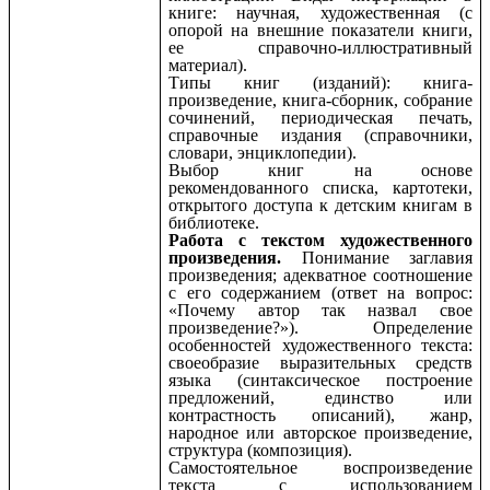
книге: научная, художественная (с
опорой на внешние показатели книги,
ее справочно-иллюстративный
материал).
Типы книг (изданий): книга-
произведение, книга-сборник, собрание
сочинений, периодическая печать,
справочные издания (справочники,
словари, энциклопедии).
Выбор книг на основе
рекомендованного списка, картотеки,
открытого доступа к детским книгам в
библиотеке.
Работа с текстом художественного
произведения.
Понимание заглавия
произведения; адекватное соотношение
с его содержанием (ответ на вопрос:
«Почему автор так назвал свое
произведение?»). Определение
особенностей художественного текста:
своеобразие выразительных средств
языка (синтаксическое построение
предложений, единство или
контрастность описаний), жанр,
народное или авторское произведение,
структура (композиция).
Самостоятельное воспроизведение
текста с использованием