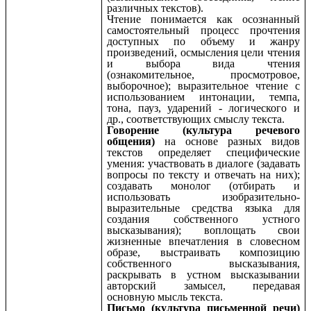
различных текстов).
Чтение понимается как осознанный
самостоятельный процесс прочтения
доступных по объему и жанру
произведений, осмысления цели чтения
и выбора вида чтения
(ознакомительное, просмотровое,
выборочное); выразительное чтение с
использованием интонации, темпа,
тона, пауз, ударений - логического и
др., соответствующих смыслу текста.
Говорение (культура речевого
общения)
на основе разных видов
текстов определяет специфические
умения: участвовать в диалоге (задавать
вопросы по тексту и отвечать на них);
создавать монолог (отбирать и
использовать изобразительно-
выразительные средства языка для
создания собственного устного
высказывания); воплощать свои
жизненные впечатления в словесном
образе, выстраивать композицию
собственного высказывания,
раскрывать в устном высказывании
авторский замысел, передавая
основную мысль текста.
Письмо (культура письменной речи)