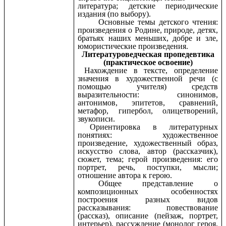
литература; детские периодические
издания (по выбору).
Основные темы детского чтения:
произведения о Родине, природе, детях,
братьях наших меньших, добре и зле,
юмористические произведения.
Литературоведческая пропедевтика
(практическое освоение)
Нахождение в тексте, определение
значения в художественной речи (с
помощью учителя) средств
выразительности: синонимов,
антонимов, эпитетов, сравнений,
метафор, гипербол, олицетворений,
звукописи.
Ориентировка в литературных
понятиях: художественное
произведение, художественный образ,
искусство слова, автор (рассказчик),
сюжет, тема; герой произведения: его
портрет, речь, поступки, мысли;
отношение автора к герою.
Общее представление о
композиционных особенностях
построения разных видов
рассказывания: повествование
(рассказ), описание (пейзаж, портрет,
интерьер), рассуждение (монолог героя,