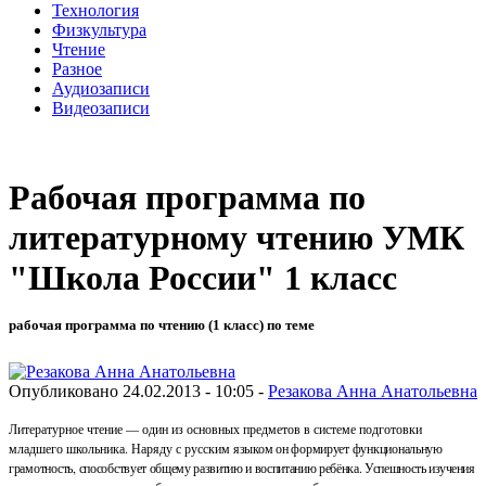
Технология
Физкультура
Чтение
Разное
Аудиозаписи
Видеозаписи
Рабочая программа по
литературному чтению УМК
"Школа России" 1 класс
рабочая программа по чтению (1 класс) по теме
Опубликовано 24.02.2013 - 10:05 -
Резакова Анна Анатольевна
Литературное
чтение
—
один
из
основных
предметов
в
сис­теме
подготовки
младшего
школьника
.
Наряду
с
русским
языком
он
формирует
функциональную
грамотность
,
способ­
ствует
общему
развитию
и
воспитанию
ребёнка
.
Успешность
изучения