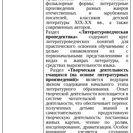
фольклорные формы; литературные
произведения разных жанров
отечественных и зарубежных
писателей, классиков детской
литературы XIX-XX вв., а также
современных авторов.
Раздел
«Литературоведческая
пропедевтика»
содержит круг
литературоведческих понятий для
практического освоения обучаемыми с
целью ознакомления их с
первоначальными представлениями о
видах и жанрах литературы, о
средствах выразительности языка.
Раздел
«Творческая деятельность
учащихся (на основе литературных
произведений)»
является ведущим
звеном содержания начального этапа
литературного образования. Опыт
творческой деятельности воплощается в
системе читательской и речевой
деятельности, что обеспечивает перенос
полученных детьми знаний в
самостоятельную продуктивную
творческую деятельность: постановка
живых картин, чтение по ролям,
инсценирование, драматизация. Особое
внимание уделяется созданию