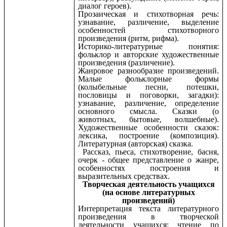
диалог героев).
Прозаическая и стихотворная речь:
узнавание, различение, выделение
особенностей стихотворного
произведения (ритм, рифма).
Историко-литературные понятия:
фольклор и авторские художественные
произведения (различение).
Жанровое разнообразие произведений.
Малые фольклорные формы
(колыбельные песни, потешки,
пословицы и поговорки, загадки):
узнавание, различение, определение
основного смысла. Сказки (о
животных, бытовые, волшебные).
Художественные особенности сказок:
лексика, построение (композиция).
Литературная (авторская) сказка.
Рассказ, пьеса, стихотворение, басня,
очерк - общее представление о жанре,
особенностях построения и
выразительных средствах.
Творческая деятельность учащихся
(на основе литературных
произведений)
Интерпретация текста литературного
произведения в творческой
деятельности учащихся: чтение по