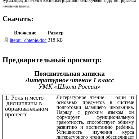
курса
литературного
чтения
обеспечивает
результатив­
ность
обучения
по
другим
предметам
начальной
школы
.
Скачать:
Вложение
Размер
318 КБ
literat._chtenie.doc
Предварительный просмотр:
Пояснительная записка
Литературное чтение 1 класс
УМК «Школа России»
1. Роль и место
Литературное чтение — один из
основных предметов в системе
дисциплины в
подготовки младшего школьника.
образовательном
Наряду с русским языком он
процессе
формирует функциональную
грамотность, способствует общему
развитию и воспитанию ребёнка.
Успешность изучения курса
литературного чтения обеспечивает