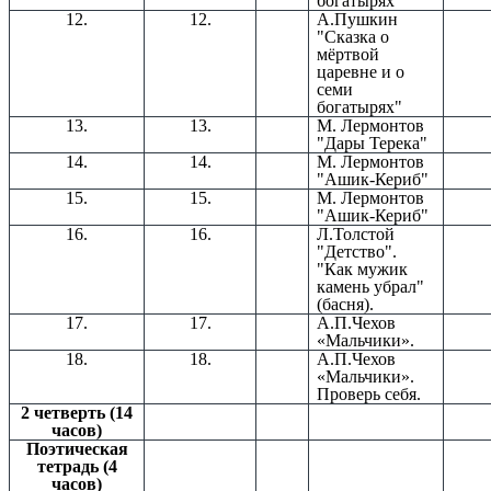
богатырях"
12.
12.
А.Пушкин
"Сказка о
мёртвой
царевне и о
семи
богатырях"
13.
13.
М. Лермонтов
"Дары Терека"
14.
14.
М. Лермонтов
"Ашик-Кериб"
15.
15.
М. Лермонтов
"Ашик-Кериб"
16.
16.
Л.Толстой
"Детство".
"Как мужик
камень убрал"
(басня).
17.
17.
А.П.Чехов
«Мальчики».
18.
18.
А.П.Чехов
«Мальчики».
Проверь себя.
2 четверть (14
часов)
Поэтическая
тетрадь (4
часов)