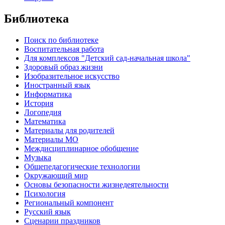
Библиотека
Поиск по библиотеке
Воспитательная работа
Для комплексов "Детский сад-начальная школа"
Здоровый образ жизни
Изобразительное искусство
Иностранный язык
Информатика
История
Логопедия
Математика
Материалы для родителей
Материалы МО
Междисциплинарное обобщение
Музыка
Общепедагогические технологии
Окружающий мир
Основы безопасности жизнедеятельности
Психология
Региональный компонент
Русский язык
Сценарии праздников