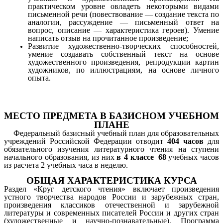
практическом уровне овладеть некоторыми видами
письменной речи (повествование — созд
а
ние текста по
аналогии, рассуждение — письменный ответ на
вопрос, описание — характеристика героев). Умение
написать отзыв на прочитанное произведение;
Развитие художественно-творческих способностей,
умение создавать собственный текст на основе
художественного пр
о
изведения, репродукции картин
художников, по иллюстрациям, на основе личного
опыта.
МЕСТО ПРЕДМЕТА В БАЗИСНОМ УЧЕБНОМ
ПЛАНЕ
Федеральный базисный учебный план для образовательных
учреждений Российской Федерации отводит
404 часов
для
обязательного изучения литературного чтения на ступени
начального образования, из них
в 4 классе
68
учебных часов
из расчета 2 учебных часа в неделю.
ОБЩАЯ ХАРАКТЕРИСТИКА КУРСА
Раздел «Круг детского чтения» включает произведения
устного творчества народов России и зарубежных стран,
произведения классиков отечественной и зарубежной
литературы и современных писателей России и других стран
(художественные и научно-познавательные). Программа