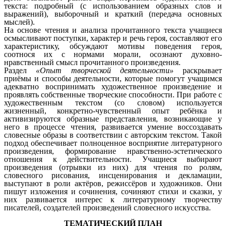
текста: подробный (с использованием образных слов и
выражений), выборочный и краткий (передача основных
мыслей).
На основе чтения и анализа прочитанного текста учащиеся
осмысливают поступки, характер и речь героя, составляют его
характеристику, обсуждают мотивы поведения героя,
соотнося их с нормами морали, осознают духовно-
нравственный смысл прочитанного произведения.
Раздел
«Опыт творческой деятельности»
раскрывает
приёмы и способы деятельности, которые помогут учащимся
адекватно воспринимать художественное произведение и
проявлять собственные творческие способности. При работе с
художественным текстом (со словом) используется
жизненный, конкретно-чувственный опыт ребёнка и
активизируются образные представления, возникающие у
него в процессе чтения, развивается умение воссоздавать
словесные образы в соответствии с авторским текстом. Такой
подход обеспечивает полноценное восприятие литературного
произведения, формирование нравственно-эстетического
отношения к действительности. Учащиеся выбирают
произведения (отрывки из них) для чтения по ролям,
словесного рисования, инсценирования и декламации,
выступают в роли актёров, режиссёров и художников. Они
пишут изложения и сочинения, сочиняют стихи и сказки, у
них развивается интерес к литературному творчеству
писателей, создателей произведений словесного искусства.
ТЕМАТИЧЕСКИЙ ПЛАН