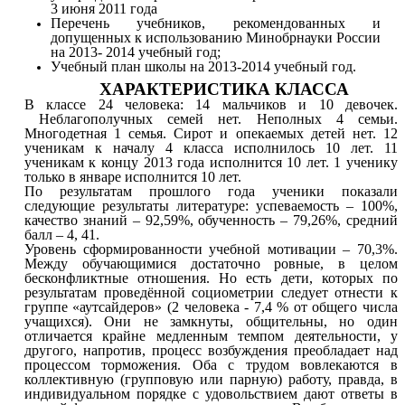
3 июня 2011 года
Перечень учебников, рекомендованных и
допущенных к использованию Минобрнауки России
на 2013- 2014 учебный год;
Учебный план школы на 2013-2014 учебный год.
ХАРАКТЕРИСТИКА КЛАССА
В классе 24 человека: 14 мальчиков и 10 девочек.
Неблагополучных семей нет. Неполных 4 семьи.
Многодетная 1 семья. Сирот и опекаемых детей нет. 12
ученикам к началу 4 класса исполнилось 10 лет. 11
ученикам к концу 2013 года исполнится 10 лет. 1 ученику
только в январе исполнится 10 лет.
По результатам прошлого года ученики показали
следующие результаты литературе: успеваемость – 100%,
качество знаний – 92,59%, обученность – 79,26%, средний
балл – 4, 41.
Уровень сформированности учебной мотивации – 70,3%.
Между обучающимися достаточно ровные, в целом
бесконфликтные отношения. Но есть дети, которых по
результатам проведённой социометрии следует отнести к
группе «аутсайдеров» (2 человека - 7,4 % от общего числа
учащихся). Они не замкнуты, общительны, но один
отличается крайне медленным темпом деятельности, у
другого, напротив, процесс возбуждения преобладает над
процессом торможения. Оба с трудом вовлекаются в
коллективную (групповую или парную) работу, правда, в
индивидуальном порядке с удовольствием дают ответы в