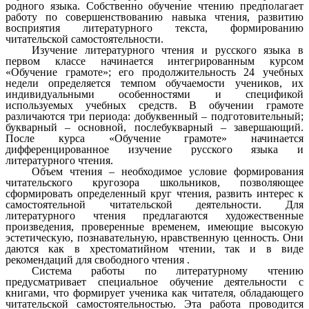
родного языка. Собственно обучение чтению предполагает
работу по совершенствованию навыка чтения, развитию
восприятия литературного текста, формированию
читательской самостоятельности.
Изучение литературного чтения и русского языка в
первом классе начинается интегрированным курсом
«Обучение грамоте»; его продолжительность 24 учебных
недели определяется темпом обучаемости учеников, их
индивидуальными особенностями и спецификой
используемых учебных средств. В обучении грамоте
различаются три периода: добуквенный – подготовительный;
букварный – основной, послебукварный – завершающий.
После курса «Обучение грамоте» начинается
дифференцированное изучение русского языка и
литературного чтения.
Объем чтения – необходимое условие формирования
читательского кругозора школьников, позволяющее
сформировать определенный круг чтения, развить интерес к
самостоятельной читательской деятельности. Для
литературного чтения предлагаются художественные
произведения, проверенные временем, имеющие высокую
эстетическую, познавательную, нравственную ценность. Они
даются как в хрестоматийном чтении, так и в виде
рекомендаций для свободного чтения .
Система работы по литературному чтению
предусматривает специальное обучение деятельности с
книгами, что формирует ученика как читателя, обладающего
читательской самостоятельностью. Эта работа проводится