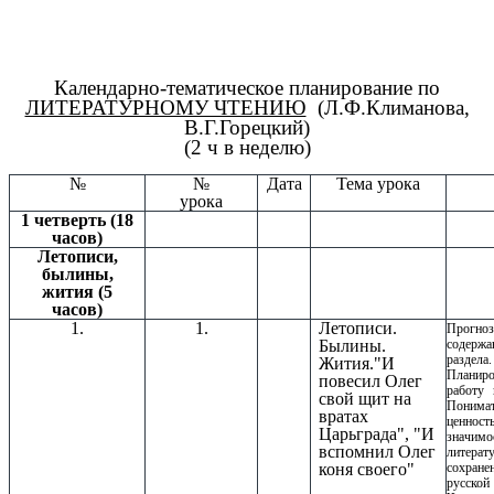
Календарно-тематическое планирование по
ЛИТЕРАТУРНОМУ ЧТЕНИЮ
(Л.Ф.Климанова,
В.Г.Горецкий)
(2 ч в неделю)
№
№
Дата
Тема урока
урока
1 четверть (18
часов)
Летописи,
былины,
жития (5
часов)
1.
1.
Летописи.
Прогноз
Былины.
содержа
раздела.
Жития."И
Планиро
повесил Олег
работу 
свой щит на
Понима
вратах
ценн
Царьграда", "И
значимо
вспомнил Олег
литера
коня своего"
сохране
русской