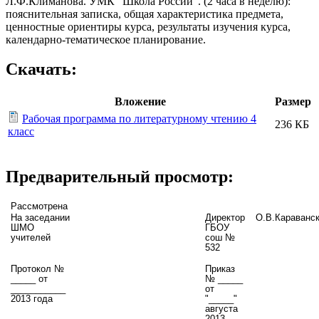
Л.Ф.Климанова. УМК "Школа России". (2 часа в неделю):
пояснительная записка, общая характеристика предмета,
ценностные ориентиры курса, результаты изучения курса,
календарно-тематическое планирование.
Скачать:
Вложение
Размер
Рабочая программа по литературному чтению 4
236 КБ
класс
Предварительный просмотр:
Рассмотрена
На заседании
Директор
О.В.Караванс
ШМО
ГБОУ
учителей
сош №
532
Протокол №
Приказ
_____ от
№ _____
___________
от
2013 года
"_____"
августа
2013