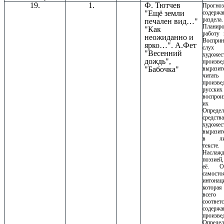
19.
1.
Ф. Тютчев
Прогноз
"Ещё земли
содержа
раздела.
печален вид…"
Планиро
"Как
работу 
неожиданно и
Воспри
ярко…". А.Фет
слух
"Весенний
художес
дождь",
произве
"Бабочка"
выразит
читать
произве
русски
воспрои
их на
Определ
средства
художес
выразит
в лир
тексте.
Наслажд
поэзией
её. Оп
самосто
интонац
котора
всего
соответ
содерж
произве
Опреде