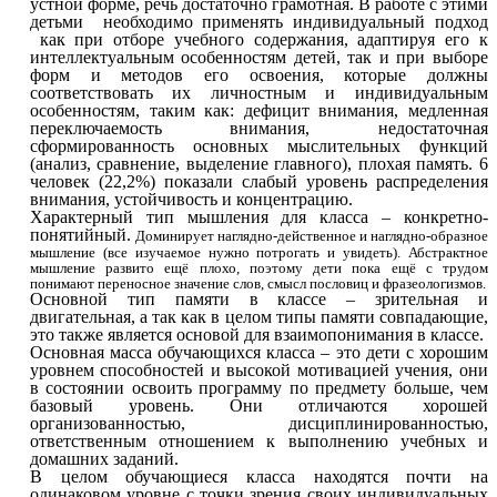
устной форме, речь достаточно грамотная. В работе с этими
детьми необходимо применять индивидуальный подход
как при отборе учебного содержания, адаптируя его к
интеллектуальным особенностям детей, так и при выборе
форм и методов его освоения, которые должны
соответствовать их личностным и индивидуальным
особенностям, таким как: дефицит внимания, медленная
переключаемость внимания, недостаточная
сформированность основных мыслительных функций
(анализ, сравнение, выделение главного), плохая память. 6
человек (22,2%) показали слабый уровень распределения
внимания, устойчивость и концентрацию.
Характерный тип мышления для класса – конкретно-
понятийный
.
Доминирует наглядно-действенное и наглядно-образное
мышление (все изучаемое нужно потрогать и увидеть). Абстрактное
мышление развито ещё плохо, поэтому дети пока ещё с трудом
понимают переносное значение слов, смысл пословиц и фразеологизмов.
Основной тип памяти в классе – зрительная и
двигательная,
а так как в целом типы памяти совпадающие,
это также является основой для взаимопонимания в классе.
Основная масса обучающихся класса – это дети с хорошим
уровнем способностей и высокой мотивацией учения, они
в состоянии освоить программу по предмету больше, чем
базовый уровень. Они отличаются хорошей
организованностью, дисциплинированностью,
ответственным отношением к выполнению учебных и
домашних заданий.
В целом обучающиеся класса находятся почти на
одинаковом уровне с точки зрения своих индивидуальных