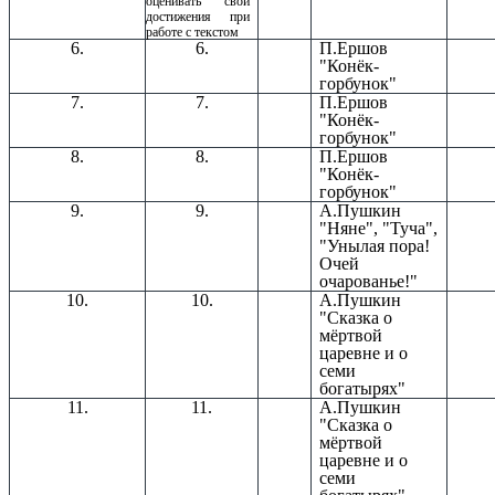
оценивать свои
достижения при
работе с текстом
6.
6.
П.Ершов
"Конёк-
горбунок"
7.
7.
П.Ершов
"Конёк-
горбунок"
8.
8.
П.Ершов
"Конёк-
горбунок"
9.
9.
А.Пушкин
"Няне", "Туча",
"Унылая пора!
Очей
очарованье!"
10.
10.
А.Пушкин
"Сказка о
мёртвой
царевне и о
семи
богатырях"
11.
11.
А.Пушкин
"Сказка о
мёртвой
царевне и о
семи