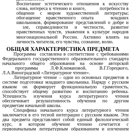
Воспитание
эстетического отношения к искусству
слова, интереса к чтению и книге, потребности в
общении с миром художественной литературы;
обогащение нравственного опыта младших
школьников, формирование представлений о добре и
зле, справедливости и честности, развитие
нравственных чувств, уважения к культуре народов
многонациональной России.
Активно влиять на
личность читателя, его чувства, сознание, волю.
ОБЩАЯ ХАРАКТЕРИСТИКА ПРЕДМЕТА
Программа составлена в соответствии с требованиями
Федерального государственного образовательного стандарта
начального общего образования на основе авторской
программы
Л.Ф.Климановой, В.Г.Горецкого,
Л.А.Виноградской
«Литературное чтение».
Литературное чтение – один из основных предметов в
системе подготовки младшего школьника. Наряду с русским
языком он формирует функциональную грамотность,
способствует общему развитию и воспитанию ребенка.
Успешность изучения курса литературного чтения
обеспечивает результативность обучения по другим
предметам начальной школы.
Специфика начального курса литературного чтения
заключается в его тесной интеграции с русским языком. Эти
два предмета представляют собой единый филологический
курс, в котором обучение чтению сочетается с
первоначальным литературным образованием и изучением