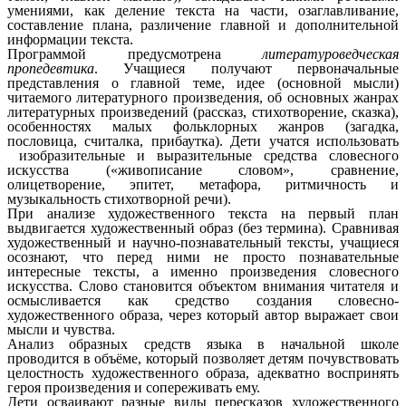
умениями, как деление текста на части, озаглавливание,
составление плана, различение главной и дополнительной
информации текста.
Программой предусмотрена
литературоведческая
пропедевтика
. Учащиеся получают первоначальные
представления о главной теме, идее (основной мысли)
читаемого литературного произведения, об основных жанрах
литературных произведений (рассказ, стихотворение, сказка),
особенностях малых фольклорных жанров (загадка,
пословица, считалка, прибаутка). Дети учатся использовать
изобразительные и выразительные средства словесного
искусства («живописание словом», сравнение,
олицетворение, эпитет, метафора, ритмичность и
музыкальность стихотворной речи).
При анализе художественного текста на первый план
выдвигается художественный образ (без термина). Сравнивая
художественный и научно-познавательный тексты, учащиеся
осознают, что перед ними не просто познавательные
интересные тексты, а именно произведения словесного
искусства. Слово становится объектом внимания читателя и
осмысливается как средство создания словесно-
художественного образа, через который автор выражает свои
мысли и чувства.
Анализ образных средств языка в начальной школе
проводится в объёме, который позволяет детям почувствовать
целостность художественного образа, адекватно воспринять
героя произведения и сопереживать ему.
Дети осваивают разные виды пересказов художественного