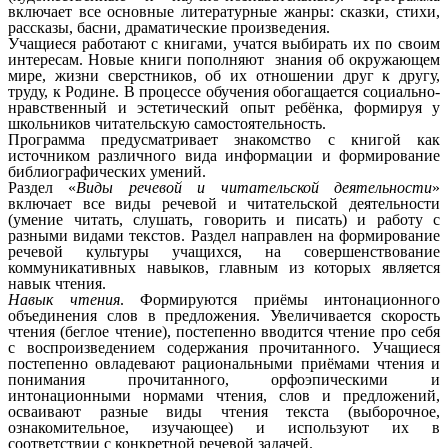
включает все основные литературные жанры: сказки, стихи,
рассказы, басни, драматические произведения.
Учащиеся работают с книгами, учатся выбирать их по своим
интересам. Новые книги пополняют знания об окружающем
мире, жизни сверстников, об их отношении друг к другу,
труду, к Родине. В процессе обучения обогащается социально-
нравственный и эстетический опыт ребёнка, формируя у
школьников читательскую самостоятельность.
Программа предусматривает знакомство с книгой как
источником различного вида информации и формирование
библиографических умений.
Раздел «
Виды речевой и читательской деятельности
»
включает все виды речевой и читательской деятельности
(умение читать, слушать, говорить и писать) и работу с
разными видами текстов. Раздел направлен на формирование
речевой культуры учащихся, на совершенствование
коммуникативных навыков, главным из которых является
навык чтения.
Навык чтения
. Формируются приёмы интонационного
объединения слов в предложения. Увеличивается скорость
чтения (беглое чтение), постепенно вводится чтение про себя
с воспроизведением содержания прочитанного. Учащиеся
постепенно овладевают рациональными приёмами чтения и
понимания прочитанного, орфоэпическими и
интонационными нормами чтения, слов и предложений,
осваивают разные виды чтения текста (выборочное,
ознакомительное, изучающее) и используют их в
соответствии с конкретной речевой задачей.