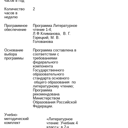
часов в год
Количество
2
часов в
неделю
Программное
Программа Литературное
обеспечение
чтение 1-4;
Л.Ф.Климанова,
В. Г.
Горецкий, М. В.
Голованова
Основание
Программа составлена в
выбора
соответствии с
программы
требованиями
федерального
компонента
Государственного
образовательного
стандарта основного
общего образования по
литературному чтению;
Программа
рекомендована
Министерством
Образования Российской
Федерации.
Учебно-
методический
«Литературное
комплект
чтение: Учебник 4
класс»: в 2-х