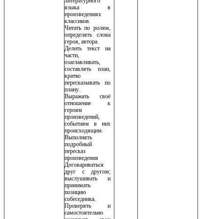
литературного
языка в
произведениях
классиков.
Читать по ролям,
определять слова
героя, автора.
Делить текст на
части,
озаглавливать,
составлять план,
кратко
пересказывать по
плану.
Выражать своё
отношение к
героям
произведений,
событиям в них
происходящим.
Выполнять
подробный
пересказ
произведения
Договариваться
друг с другом;
выслушивать и
принимать
позицию
собеседника.
Проверять и
самостоятельно