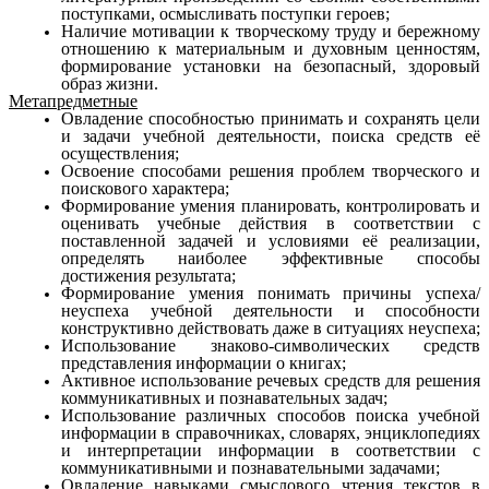
поступками, осмысливать поступки героев;
Наличие мотивации к творческому труду и бережному
отношению к материальным и духовным ценностям,
формир
о
вание установки на безопасный, здоровый
образ жизни.
Метапредметные
Овладение способностью принимать и сохранять цели
и задачи учебной деятельности, поиска средств её
осуществления;
Освоение способами решения проблем творческого и
п
о
искового характера;
Формирование умения планировать, контролировать и
оценивать учебные действия в соответствии с
поставленной задачей и условиями её реализации,
определять наиболее эффективные способы
достижения результата;
Формирование умения понимать причины успеха/
неуспеха учебной деятельности и способности
конструктивно действовать даже в ситуациях неуспеха;
Использование знаково-символических средств
предста
в
ления информации о книгах;
Активное использование речевых средств для решения
коммуникативных и познавательных задач;
Использование различных способов поиска учебной
и
н
формации в справочниках, словарях, энциклопедиях
и инте
р
претации информации в соответствии с
коммуникативными и познавательными задачами;
Овладение навыками смыслового чтения текстов в