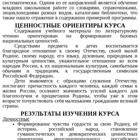
систематически. Одним из ее направлений является обучение
младших школьников работе со словарями, справочниками,
энциклопедиями разных видов, каталогами библиотеки, что
также нашло отражение в содержании примерной программы.
ЦЕННОСТНЫЕ ОРИЕНТИРЫ КУРСА
Содержания учебного материала по литературному
чтению ориентирован на формирование базовых
национальных ценностей.
Средствами предмета в детях воспитывается
благородное отношение к своему Отечеству, своей малой
Родине, своему народу, его языку, духовным, природным и
культурным ценностям, уважительное отношение ко всем
народам России, к их национальным культурам, самобытным
обычаям и традициям, к государственным символам
Российской Федерации.
Дети знакомятся с образцами служения Отечеству,
постигают причастность каждого человека, каждой семьи к
жизни России, осознают значимость усилий каждого для
благополучия и процветания Родины, чтобы уже в этом
возрасте почувств
о
вать себя маленькими гражданами великой
страны.
РЕЗУЛЬТАТЫ ИЗУЧЕНИЯ КУРСА
Личностные
Формирование чувства гордости за свою Родину, её
ист
о
рию, российский народ, становление
гуманистических и д
е
мократических ценностных
ориентации многонационального российского