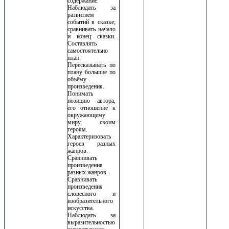
содержание.
Наблюдать за
развитием
событий в сказке;
сравнивать начало
и конец сказки.
Составлять
самостоятельно
план.
Пересказывать по
плану большие по
объёму
произведения.
Понимать
позицию автора,
его отношение к
окружающему
миру, своим
героям.
Характеризовать
героев разных
жанров.
Сравнивать
произведения
разных жанров.
Сравнивать
произведения
словесного и
изобразительного
искусства.
Наблюдать за
выразительностью