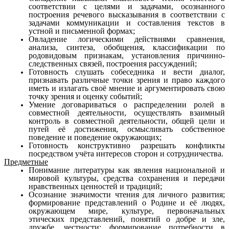
соо
т
ветствии с целями и задачами, осознанного
построения речевого высказывания в соответствии с
задачами коммуникации и с
о
ставления текстов в
устной и письменной формах;
Овладение логическими действиями сравнения,
анализа, синтеза, обобщения, классификации по
родовидовым призн
а
кам, установления причинно-
следственных связей, построения рассуждений;
Готовность слушать собеседника и вести диалог,
пр
и
знавать различные точки зрения и право каждого
иметь и излагать своё мнение и аргументировать свою
точку зрения и оценку событий;
Умение договариваться о распределении ролей в
совмес
т
ной деятельности, осуществлять взаимный
контроль в совмес
т
ной деятельности, общей цели и
путей её достижения, осмы
с
ливать собственное
поведение и поведение окружающих;
Готовность конструктивно разрешать конфликты
посре
д
ством учёта интересов сторон и сотрудничества.
Предметные
Понимание литературы как явления национальной и
м
и
ровой культуры, средства сохранения и передачи
нравственных ценностей и традиций;
Осознание значимости чтения для личного развития;
фо
р
мирование представлений о Родине и её людях,
окружающем мире, культуре, первоначальных
этических представлений, п
о
нятий о добре и зле,
дружбе, честности; формирование потре
б
ности в