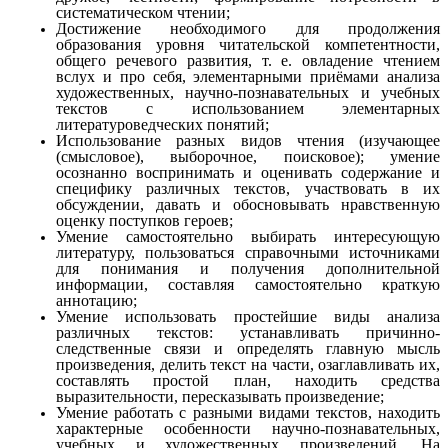
систематическом чтении;
Достижение необходимого для продолжения
образования уровня читательской компетентности,
общего речевого разв
и
тия, т. е. овладение чтением
вслух и про себя, элементарными приёмами анализа
художественных, научно-познавательных и учебных
текстов с использованием элементарных
литератур
о
ведческих понятий;
Использование разных видов чтения (изучающее
(смысл
о
вое), выборочное, поисковое); умение
осознанно воспринимать и оценивать содержание и
специфику различных текстов, уч
а
ствовать в их
обсуждении, давать и обосновывать нравственную
оценку поступков героев;
Умение самостоятельно выбирать интересующую
литер
а
туру, пользоваться справочными источниками
для понимания и получения дополнительной
информации, составляя самост
о
ятельно краткую
аннотацию;
Умение использовать простейшие виды анализа
различных текстов: устанавливать причинно-
следственные связи и опр
е
делять главную мысль
произведения, делить текст на части, озаглавливать их,
составлять простой план, находить средства
выразительности, пересказывать произведение;
Умение работать с разными видами текстов, находить
х
а
рактерные особенности научно-познавательных,
учебных и х
у
дожественных произведений. На