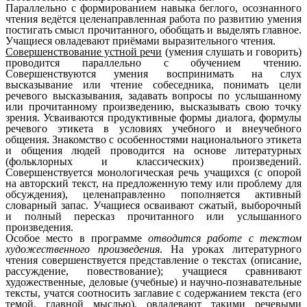
Параллельно с формированием навыка беглого, осознанного
чтения ведётся целенаправленная работа по развитию умения
постигать смысл прочитанного, обобщать и выделять главное.
Учащиеся овладевают приёмами выразительного чтения.
Совершенствование устной речи
(умения слушать и говорить)
проводится параллельно с обучением чтению.
Совершенствуются умения воспринимать на слух
высказывание или чтение собеседника, понимать цели
речевого высказывания, задавать вопросы по услышанному
или прочитанному произведению, высказывать свою точку
зрения. Усваиваются продуктивные формы диалога, формулы
речевого этикета в условиях учебного и внеучебного
общения. Знакомство с особенностями национального этикета
и общения людей проводится на основе литературных
(фольклорных и классических) произведений.
Совершенствуется монологическая речь учащихся (с опорой
на авторский текст, на предложенную тему или проблему для
обсуждения), целенаправленно пополняется активный
словарный запас. Учащиеся осваивают сжатый, выборочный
и полный пересказ прочитанного или услышанного
произведения.
Особое место в программе
отводится работе с текстом
художественного произведения
. На уроках литературного
чтения совершенствуется представление о текстах (описание,
рассуждение, повествование); учащиеся сравнивают
художественные, деловые (учебные) и научно-познавательные
тексты, учатся соотносить заглавие с содержанием текста (его
темой, главной мыслью), овладевают такими речевыми