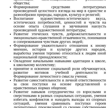
общества;
Формирование средствами литературных
произведений целостного взгляда на мир в единстве и
разнообразии природы, народов, культур и религий;
Воспитание художественно-эстетического вкуса,
эстетич
е
ских потребностей, ценностей и чувств на
основе опыта сл
у
шания и заучивания наизусть
произведений художественной литературы;
Развитие этических чувств, доброжелательности и
эм
о
ционально-нравственной отзывчивости, понимания
и сопер
е
живания чувствам других людей;
Формирование уважительного отношения к иному
мн
е
нию, истории и культуре других народов,
выработка умения те
р
пимо относиться к людям иной
национальной принадлежности;
Овладение начальными навыками адаптации к школе,
к школьному коллективу;
принятие и освоение социальной роли обучающегося,
развитие мотивов учебной деятельности и
Формирование ли
ч
ностного смысла учения;
Развитие самостоятельности и личной ответственности
за свои поступки на основе представлений о
нравственных нормах общения;
Развитие навыков сотрудничества со взрослыми и
сверс
т
никами в разных социальных ситуациях, умения
избегать ко
н
фликтов и находить выходы из спорных
ситуаций, умения сра
в
нивать поступки героев
литературных произведений со своими собственными