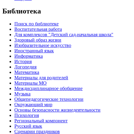
Библиотека
Поиск по библиотеке
Воспитательная работа
Для комплексов "Детский сад-начальная школа"
Здоровый образ жизни
Изобразительное искусство
Иностранный язык
Информатика
История
Логопедия
Математика
Материалы для родителей
Материалы МО
Междисциплинарное обобщение
Музыка
Общепедагогические технологии
Окружающий мир
Основы безопасности жизнедеятельности
Психология
Региональный компонент
Русский язык
Сценарии праздников