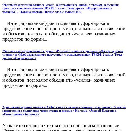
Фрагмент интегрированного урока «окружающего мира» с уроком «обучения
грамоте» с использованием ТРКМ. 1 класс Тема урока: «Природы милое
творенье… Царица цветов. Чтение слов с буквой Ц».
Интегрированные уроки позволяют сформировать
представление о целостности мира, взаимосвязи его явлений
и объектов; позволяют объединить «усилия» различных
предметов по форми...
Фрагмент интегрированного урока «Русского языка» с уроками «Литературного
чтения» и «Изобразительного искусства» с использованием ТРКМ. 2 класс Тема
урока: «Скоро весна!»
Интегрированные уроки позволяют сформировать
представление о целостности мира, взаимосвязи его явлений
и объектов; позволяют объединить «усилия» различных
предметов по форми...
Урок литературного чтения в 3 «Б» классе с использованием технологии «Развитие
критического мышления через чтение и письмо» На тему «Андрей Платонов
«Разноцветная бабочка»
Урок литературного чтения с использованием технологии
"Развитие критического мышления через чтение и письмо"...