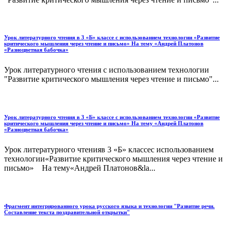
Урок литературного чтения в 3 «Б» классе с использованием технологии «Развитие
критического мышления через чтение и письмо» На тему «Андрей Платонов
«Разноцветная бабочка»
Урок литературного чтения с использованием технологии
"Развитие критического мышления через чтение и письмо"...
Урок литературного чтения в 3 «Б» классе с использованием технологии «Развитие
критического мышления через чтение и письмо» На тему «Андрей Платонов
«Разноцветная бабочка»
Урок литературного чтенияв 3 «Б» классес использованием
технологии«Развитие критического мышления через чтение и
письмо» На тему«Андрей Платонов&la...
Фрагмент интегрированного урока русского языка и технологии "Развитие речи.
Составление текста поздравительной открытки"