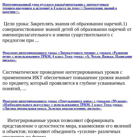
Интегрированный урок русского языка(интеграция с литературным
чтением,введением в историю) в 4 классе по теме:<<Закрепление знаний о
наречии>>.
Цели урока: Закреплять знания об образовании наречий.1)
совершенствование знаний детей об образовании наречий от
имениприлагательного и имени существительного с
предлогом при ...
Фрагмент интегрированного урока «Литературного чтения» с уроком «Развития
речи» с использованием ТРКМ. 4 класс Тема урока: «А. Чехов. Ванька. Написание
письма».
Систематическое проведение интегрированных уроков с
применением ИКТ обеспечивает повышение уровня знаний
по предмету, который проявляется в глубине усваиваемых
понятий, ...
Фрагмент интегрированного урока «Окружающего мира» с уроками «Музыки»,
«Изобразительного искусства» с использованием ТРКМ. 1 класс Тема урока:
«Листвы прощальная краса. Золотые краски осенних листьев».
Интегрированные уроки позволяют сформировать
представление о целостности мира, взаимосвязи его явлений
и объектов; позволяют объединить «усилия» различных
предметов по форми...