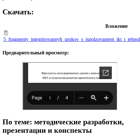
Скачать:
Вложение
5_fragmenty_integrirovannyh_urokov_s_ispolzovaniem_ikt_i_tehnolo
Предварительный просмотр:
По теме: методические разработки,
презентации и конспекты