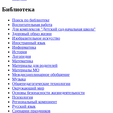
Библиотека
Поиск по библиотеке
Воспитательная работа
Для комплексов "Детский сад-начальная школа"
Здоровый образ жизни
Изобразительное искусство
Иностранный язык
Информатика
История
Логопедия
Математика
Материалы для родителей
Материалы МО
Междисциплинарное обобщение
Музыка
Общепедагогические технологии
Окружающий мир
Основы безопасности жизнедеятельности
Психология
Региональный компонент
Русский язык
Сценарии праздников