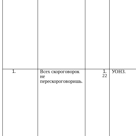
Всех скороговорок
УОНЗ.
22
не
перескороговоришь.