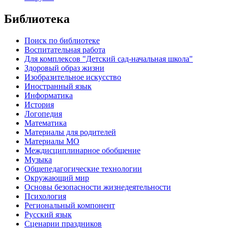
Библиотека
Поиск по библиотеке
Воспитательная работа
Для комплексов "Детский сад-начальная школа"
Здоровый образ жизни
Изобразительное искусство
Иностранный язык
Информатика
История
Логопедия
Математика
Материалы для родителей
Материалы МО
Междисциплинарное обобщение
Музыка
Общепедагогические технологии
Окружающий мир
Основы безопасности жизнедеятельности
Психология
Региональный компонент
Русский язык
Сценарии праздников