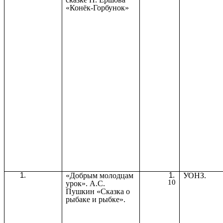
«Конёк-Горбунок»
«Добрым молодцам
УОНЗ.
10
урок». А.С.
Пушкин «Сказка о
рыбаке и рыбке».