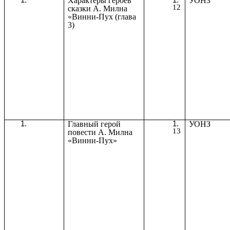
Характеры героев
УОНЗ
12
сказки А. Милна
«Винни-Пух (глава
3)
Главный герой
УОНЗ
13
повести А. Милна
«Винни-Пух»