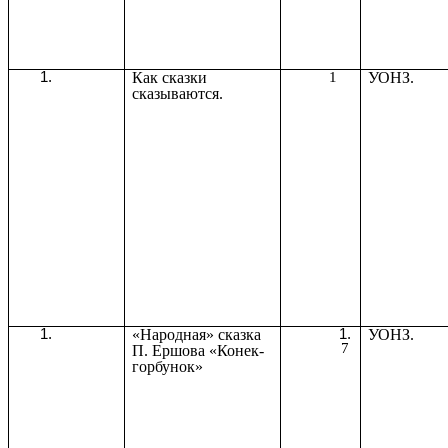
Как сказки
1
УОНЗ.
сказываются.
«Народная» сказка
УОНЗ.
7
П. Ершова «Конек-
горбунок»