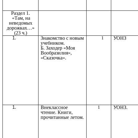
Раздел 1.
«Там, на
неведомых
дорожках…»
(23 ч.)
Знакомство с новым
1
УОНЗ
учебником.
Б. Заходер «Моя
Вообразилия»,
«Сказочка».
Внеклассное
1
УОНЗ.
чтение. Книги,
прочитанные летом.