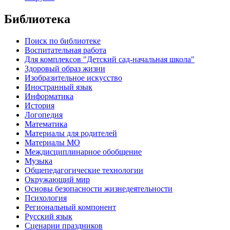
Библиотека
Поиск по библиотеке
Воспитательная работа
Для комплексов "Детский сад-начальная школа"
Здоровый образ жизни
Изобразительное искусство
Иностранный язык
Информатика
История
Логопедия
Математика
Материалы для родителей
Материалы МО
Междисциплинарное обобщение
Музыка
Общепедагогические технологии
Окружающий мир
Основы безопасности жизнедеятельности
Психология
Региональный компонент
Русский язык
Сценарии праздников