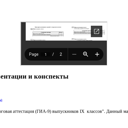
езентации и конспекты
д)
оговая аттестация (ГИА-9) выпускников IX классов". Данный м