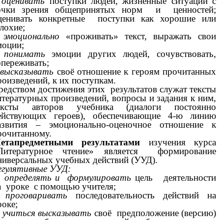
оценивать
поступки людей, жизненные ситуации с
очки зрения общепринятых норм и ценностей;
ценивать конкретные поступки как хорошие или
лохие;
–
эмоционально
«проживать» текст, выражать свои
моции;
–
понимать
эмоции других людей, сочувствовать,
опереживать;
–
высказывать
своё отношение к героям прочитанных
роизведений, к их поступкам.
редством достижения этих результатов служат тексты
итературных произведений, вопросы и задания к ним,
ексты авторов учебника (диалоги постоянно
ействующих героев), обеспечивающие 4-ю линию
азвития – эмоционально-оценочное отношение к
рочитанному.
етапредметными результатами
изучения курса
Литературное чтение» является формирование
ниверсальных учебных действий (УУД).
егулятивные УУД:
–
определять и формулировать
цель деятельности
а уроке с помощью учителя;
–
проговаривать
последовательность действий на
роке;
–
учиться высказывать
своё предположение (версию)