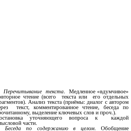
.
Перечитывание текста
. Медленное «вдумчивое»
овторное чтение (всего текста или его отдельных
рагментов). Анализ текста (приёмы: диалог с автором
ерез текст, комментированное чтение, беседа по
рочитанному, выделение ключевых слов и проч.).
остановка уточняющего вопроса к каждой
мысловой части.
3.
Беседа по содержанию в целом
. Обобщение