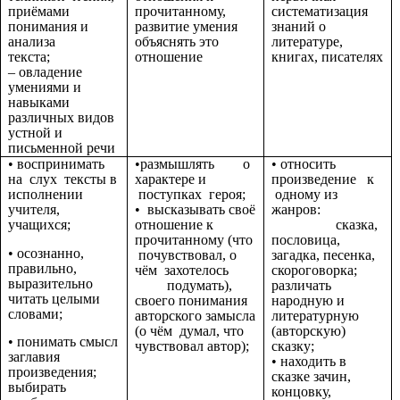
приёмами
прочитанному,
систематизация
понимания и
развитие умения
знаний о
анализа
объяснять это
литературе,
текста;
отношение
книгах, писателях
– овладение
умениями и
навыками
различных видов
устной и
письменной речи
• воспринимать
•размышлять о
• относить
на слух тексты в
характере и
произведение к
исполнении
поступках героя;
одному из
учителя,
• высказывать своё
жанров:
учащихся;
отношение к
сказка,
прочитанному (что
пословица,
• осознанно,
почувствовал, о
загадка, песенка,
правильно,
чём захотелось
скороговорка;
выразительно
подумать),
различать
читать целыми
своего понимания
народную и
словами;
авторского замысла
литературную
(о чём думал, что
(авторскую)
• понимать смысл
чувствовал автор);
сказку;
заглавия
• находить в
произведения;
сказке зачин,
выбирать
концовку,