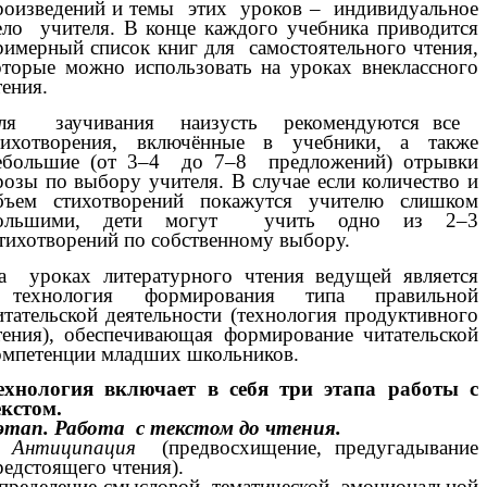
роизведений и темы этих уроков – индивидуальное
ело учителя. В конце каждого учебника приводится
римерный список книг для самостоятельного чтения,
оторые можно использовать на уроках внеклассного
тения.
ля заучивания наизусть рекомендуются все
тихотворения, включённые в учебники, а также
ебольшие (от 3–4 до 7–8 предложений) отрывки
розы по выбору учителя. В случае если количество и
бъем стихотворений покажутся учителю слишком
ольшими, дети могут учить одно из 2–3
тихотворений по собственному выбору.
а уроках литературного чтения ведущей является
ехнология формирования типа правильной
итательской деятельности (технология продуктивного
тения), обеспечивающая формирование читательской
омпетенции младших школьников.
ехнология включает в себя три этапа работы с
екстом.
этап. Работа с текстом до чтения.
.
Антиципация
(предвосхищение, предугадывание
редстоящего чтения).
пределение смысловой, тематической, эмоциональной