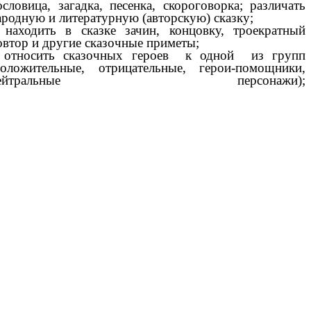
ословица, загадка, песенка, скороговорка; различать
ародную и литературную (авторскую) сказку;
 находить в сказке зачин, концовку, троекратный
овтор и другие сказочные приметы;
 относить сказочных героев к одной из групп
положительные, отрицательные, герои-помощники,
нейтральные персонажи);