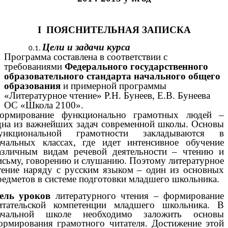
I ПОЯСНИТЕЛЬНАЯ ЗАПИСКА
Цели и задачи курса
Программа составлена в соответствии с
требованиями
Федерального государственного
образовательного стандарта начального общего
образования
и примерной программы
«Литературное чтение» Р.Н. Бунеев, Е.В. Бунеева
ОС «Школа 2100».
ормирование функционально грамотных людей –
дна из важнейших задач современной школы. Основы
ункциональной грамотности закладываются в
ачальных классах, где идет интенсивное обучение
азличным видам речевой деятельности – чтению и
исьму, говорению и слушанию. Поэтому литературное
тение наряду с русским языком – один из основных
редметов в системе подготовки младшего школьника.
ель уроков
литературного чтения – формирование
итательской компетенции младшего школьника. В
ачальной школе необходимо заложить основы
ормирования грамотного читателя. Достижение этой