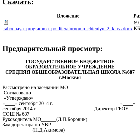
Скачать:
Вложение
Ра
69
КБ
rabochaya_programma_po_literaturnomu_chteniyu_2_klass.docx
Предварительный просмотр:
ГОСУДАРСТВЕННОЕ БЮДЖЕТНОЕ
ОБРАЗОВАТЕЛЬНОЕ УЧРЕЖДЕНИЕ
СРЕДНЯЯ ОБЩЕОБРАЗОВАТЕЛЬНАЯ ШКОЛА №687
г.Москвы
Рассмотрено на заседании МО
Согласовано
«Утверждаю»
«____» сентября 2014 г. «____»
сентября 2014 г. Директор ГБОУ
СОШ № 687
Руководитель МО______(Л.П.Боровик)
Зам.директора по УВР
____________(Н.Д.Акимова)