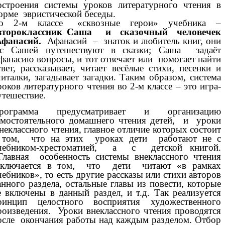
остроения системы уроков литературного чтения в
орме эвристической беседы.
о 2-м классе «сквозные герои» учебника –
второклассник Саша и сказочный человечек
фанасий.
Афанасий – знаток и любитель книг, они
 Сашей путешествуют в сказки; Саша задаёт
фанасию вопросы, и тот отвечает или помогает найти
твет, рассказывает, читает весёлые стихи, песенки и
читалки, загадывает загадки. Таким образом, система
роков литературного чтения во 2-м классе – это игра-
утешествие.
рограмма предусматривает и организацию
амостоятельного домашнего чтения детей, и уроки
неклассного чтения, главное отличие которых состоит
 том, что на этих уроках дети работают не с
чебником-хрестоматией, а с детской книгой.
лавная особенность системы внеклассного чтения
аключается в том, что дети читают «в рамках
чебников», то есть другие рассказы или стихи авторов
анного раздела, остальные главы из повести, которые
е включены в данный раздел, и т.д. Так реализуется
ринцип целостного восприятия художественного
роизведения. Уроки внеклассного чтения проводятся
осле окончания работы над каждым разделом. Отбор