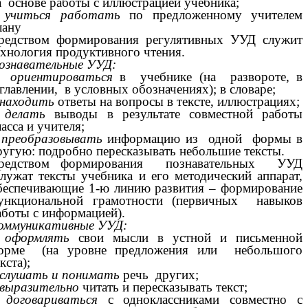
а основе работы с иллюстрацией учебника;
–
учиться работать
по предложенному учителем
лану
редством формирования регулятивных УУД служит
ехнология продуктивного чтения.
ознавательные УУД:
–
ориентироваться
в учебнике (на развороте, в
главлении, в условных обозначениях); в словаре;
находить
ответы на вопросы в тексте, иллюстрациях;
–
делать
выводы в результате совместной работы
ласса и учителя;
–
преобразовывать
информацию из одной формы в
ругую: подробно пересказывать небольшие тексты.
редством формирования познавательных УУД
лужат тексты учебника и его методический аппарат,
беспечивающие 1-ю линию развития – формирование
ункциональной грамотности (первичных навыков
аботы с информацией).
оммуникативные УУД:
–
оформлять
свои мысли в устной и письменной
орме (на уровне предложения или небольшого
кста);
слушать и понимать
речь других;
выразительно
читать и пересказывать текст;
–
договариваться
с одноклассниками совместно с