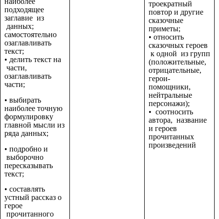
наиболее
троекратный
подходящее
повтор и другие
заглавие из
сказочные
данных;
приметы;
самостоятельно
• относить
озаглавливать
сказочных героев
текст;
к одной из групп
• делить текст на
(положительные,
части,
отрицательные,
озаглавливать
герои-
части;
помощники,
нейтральные
• выбирать
персонажи);
наиболее точную
• соотносить
формулировку
автора, название
главной мысли из
и героев
ряда данных;
прочитанных
произведений
• подробно и
выборочно
пересказывать
текст;
• составлять
устный рассказ о
герое
прочитанного