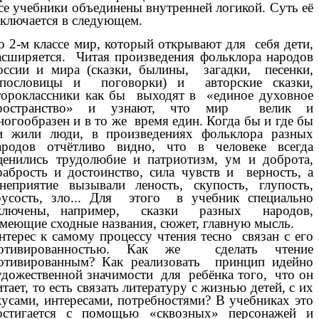
се учебники объединены внутренней логикой. Суть её
аключается в следующем.
о 2-м классе мир, который открывают для себя дети,
асширяется. Читая произведения фольклора народов
оссии и мира (сказки, былины, загадки, песенки,
ословицы и поговорки) и авторские сказки,
тороклассники как бы выходят в «единое духовное
ространство» и узнают, что мир велик и
ногообразен и в то же время един. Когда бы и где бы
и жили люди, в произведениях фольклора разных
ародов отчётливо видно, что в человеке всегда
енились трудолюбие и патриотизм, ум и доброта,
рабрость и достоинство, сила чувств и верность, а
еприятие вызывали леность, скупость, глупость,
русость, зло... Для этого в учебник специально
ключены, например, сказки разных народов,
меющие сходные названия, сюжет, главную мысль.
нтерес к самому процессу чтения тесно связан с его
отивированностью. Как же сделать чтение
отивированным? Как реализовать принцип идейно
удожественной значимости для ребёнка того, что он
итает, то есть связать литературу с жизнью детей, с их
кусами, интересами, потребностями? В учебниках это
остигается с помощью «сквозных» персонажей и