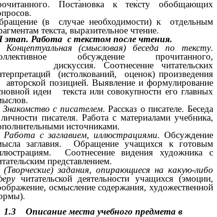
рочитанного. Постановка к тексту обобщающих
опросов.
бращение (в случае необходимости) к отдельным
рагментам текста, выразительное чтение.
II этап. Работа с текстом после чтения.
.
Концептуальная (смысловая) беседа по тексту
.
оллективное обсуждение прочитанного,
искуссия. Соотнесение читательских
нтерпретаций (истолкований, оценок) произведения
 авторской позицией. Выявление и формулирование
сновной идеи текста или совокупности его главных
мыслов.
.
Знакомство с писателем
. Рассказ о писателе. Беседа
 личности писателя. Работа с материалами учебника,
ополнительными источниками.
.
Работа с заглавием, иллюстрациями
. Обсуждение
мысла заглавия. Обращение учащихся к готовым
ллюстрациям. Соотнесение видения художника с
итательским представлением.
.
(Творческие) задания, опирающиеся на какую-либо
феру
читательской деятельности учащихся (эмоции,
оображение, осмысление содержания, художественной
ормы).
1.3 Описание места учебного предмета в