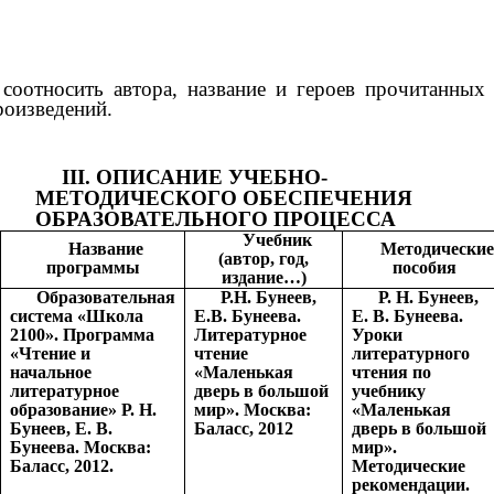
 соотносить автора, название и героев прочитанных
роизведений.
III. ОПИСАНИЕ УЧЕБНО-
МЕТОДИЧЕСКОГО ОБЕСПЕЧЕНИЯ
ОБРАЗОВАТЕЛЬНОГО ПРОЦЕССА
Учебник
Название
Методически
(автор, год,
программы
пособия
издание…)
Образовательная
Р.Н. Бунеев,
Р. Н. Бунеев,
система «Школа
Е.В. Бунеева.
Е. В. Бунеева.
2100». Программа
Литературное
Уроки
«Чтение и
чтение
литературного
начальное
«Маленькая
чтения по
литературное
дверь в большой
учебнику
образование» Р. Н.
мир». Москва:
«Маленькая
Бунеев, Е. В.
Баласс, 2012
дверь в большой
Бунеева. Москва:
мир».
Баласс, 2012.
Методические
рекомендации.