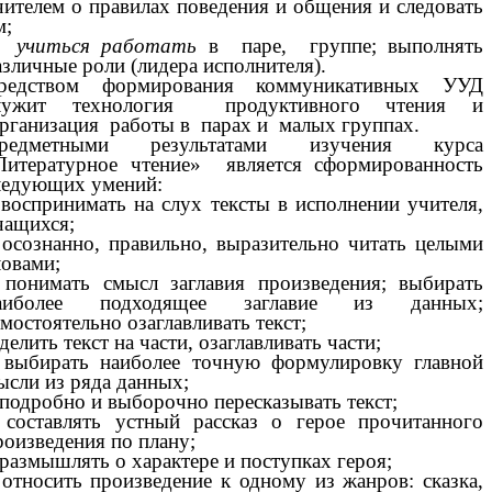
чителем о правилах поведения и общения и следовать
м;
–
учиться работать
в паре, группе; выполнять
азличные роли (лидера исполнителя).
редством формирования коммуникативных УУД
лужит технология продуктивного чтения и
рганизация работы в парах и малых группах.
редметными результатами изучения курса
Литературное чтение» является сформированность
ледующих умений:
 воспринимать на слух тексты в исполнении учителя,
чащихся;
 осознанно, правильно, выразительно читать целыми
ловами;
 понимать смысл заглавия произведения; выбирать
аиболее подходящее заглавие из данных;
амостоятельно озаглавливать текст;
 делить текст на части, озаглавливать части;
 выбирать наиболее точную формулировку главной
ысли из ряда данных;
 подробно и выборочно пересказывать текст;
 составлять устный рассказ о герое прочитанного
роизведения по плану;
 размышлять о характере и поступках героя;
 относить произведение к одному из жанров: сказка,