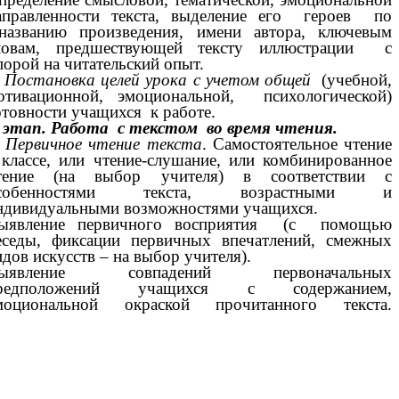
аправленности текста, выделение его героев по
азванию произведения, имени автора, ключевым
ловам, предшествующей тексту иллюстрации с
порой на читательский опыт.
.
Постановка целей урока с учетом общей
(учебной,
отивационной, эмоциональной, психологической)
отовности учащихся к работе.
I этап. Работа с текстом во время чтения.
. Первичное чтение текста
. Самостоятельное чтение
 классе, или чтение-слушание, или комбинированное
тение (на выбор учителя) в соответствии с
собенностями текста, возрастными и
ндивидуальными возможностями учащихся.
ыявление первичного восприятия (с помощью
еседы, фиксации первичных впечатлений, смежных
идов искусств – на выбор учителя).
ыявление совпадений первоначальных
редположений учащихся с содержанием,
моциональной окраской прочитанного текста.