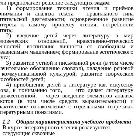
ели предполагает решение следующих
задач
:
1) формирование техники чтения и приёмов
онимания и анализа текста – правильного типа
итательской деятельности; одновременное развитие
нтереса к самому процессу чтения, потребности
итать;
2) введение детей через литературу в мир
еловеческих отношений, нравственно-этических
енностей; воспитание личности со свободным и
езависимым мышлением; формирование эстетического
куса;
3) развитие устной и письменной речи (в том числе
начительное обогащение словаря), овладение речевой
 коммуникативной культурой; развитие творческих
пособностей детей;
4) приобщение детей к литературе как искусству
лова, к пониманию того, что делает литературу
удожественной, – через введение элементов анализа
екстов (в том числе средств выразительности) и
рактическое ознакомление с отдельными теоретико-
итературными понятиями.
1.2
Общая характеристика учебного предмета
В курсе литературного чтения реализуются
следующие сквозные