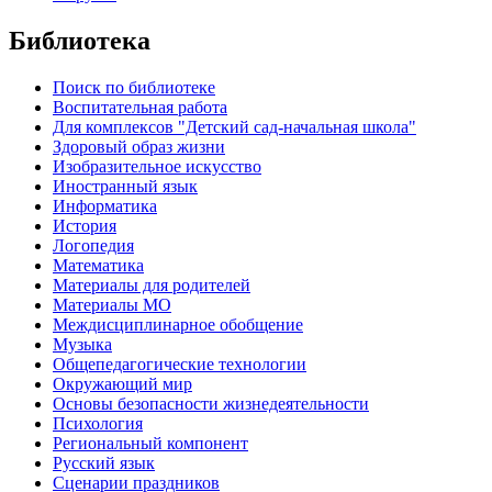
Библиотека
Поиск по библиотеке
Воспитательная работа
Для комплексов "Детский сад-начальная школа"
Здоровый образ жизни
Изобразительное искусство
Иностранный язык
Информатика
История
Логопедия
Математика
Материалы для родителей
Материалы МО
Междисциплинарное обобщение
Музыка
Общепедагогические технологии
Окружающий мир
Основы безопасности жизнедеятельности
Психология
Региональный компонент
Русский язык
Сценарии праздников