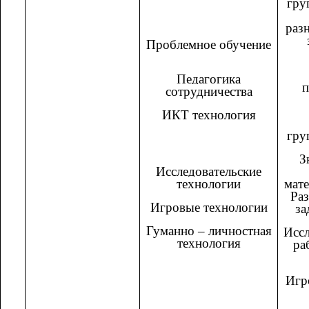
гру
раз
Проблемное обучение
Педагогика
п
сотрудничества
ИКТ технология
гру
З
Исследовательские
технологии
мат
Ра
Игровые технологии
за
Гуманно – личностная
Иссл
технология
ра
Игр