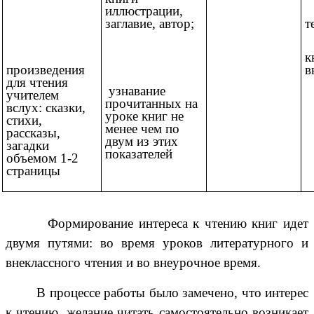
иллюстрации,
т
заглавие, автор;
к
в
произведения
для чтения
узнавание
учителем
прочитанных на
вслух: сказки,
уроке книг не
стихи,
менее чем по
рассказы,
двум из этих
загадки
показателей
объемом 1-2
страницы
Формирование интереса к чтению книг идет
двумя путями: во время уроков литературного и
внеклассного чтения и во внеурочное время.
В процессе работы было замечено, что интерес
к чтению, желание читать самостоятельно возникает