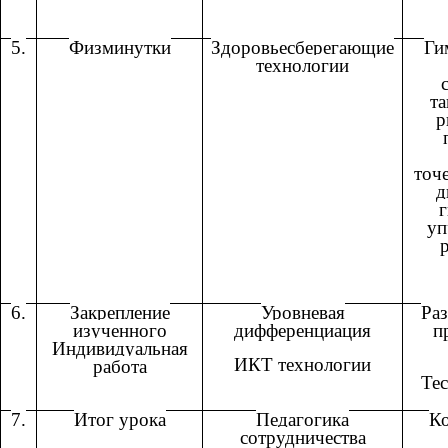
5.
Физминутки
Здоровьесберегающие
Ги
технологии
та
р
точ
д
уп
6.
Закрепление
Уровневая
Ра
изученного
дифференциация
п
Индивидуальная
ИКТ технологии
работа
Тес
7.
Итог урока
Педагогика
К
сотрудничества