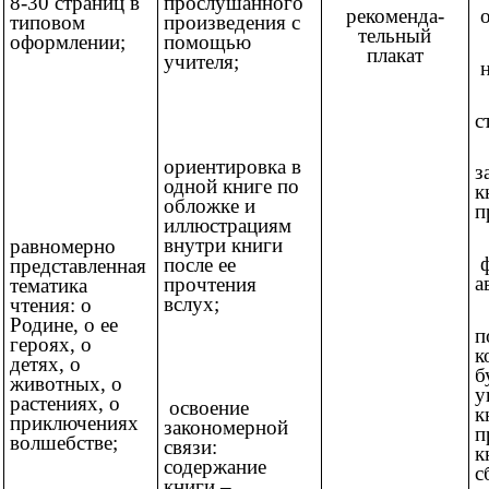
8-30 страниц в
прослушанного
рекоменда-
о
типовом
произведения с
тельный
оформлении;
помощью
плакат
учителя;
н
с
ориентировка в
з
одной книге по
к
обложке и
п
иллюстрациям
внутри книги
равномерно
ф
после ее
представленная
а
прочтения
тематика
вслух;
чтения: о
Родине, о ее
п
героях, о
к
детях, о
б
животных, о
у
растениях, о
освоение
к
приключениях
закономерной
п
волшебстве;
связи:
к
содержание
с
книги –