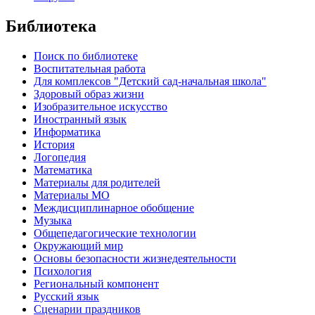
Библиотека
Поиск по библиотеке
Воспитательная работа
Для комплексов "Детский сад-начальная школа"
Здоровый образ жизни
Изобразительное искусство
Иностранный язык
Информатика
История
Логопедия
Математика
Материалы для родителей
Материалы МО
Междисциплинарное обобщение
Музыка
Общепедагогические технологии
Окружающий мир
Основы безопасности жизнедеятельности
Психология
Региональный компонент
Русский язык
Сценарии праздников