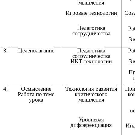
мышления
Игровые технологии
Соз
Педагогика
Ра
сотрудничества
Эв
3.
Целеполагание
Педагогика
Ра
сотрудничества
ИКТ технологии
Эв
Пр
4.
Осмысление
Технология развития
При
Работа по теме
критического
ко
урока
мышления
о
Уровневая
дифференциация
Инд