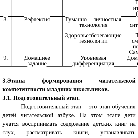
и
8.
Рефлексия
Гуманно – личностная
технология
сит
Здоровьесберегающие
технологии
см
п
Са
9.
Домашнее
Уровневая
Дом
задание
дифференциация
3.Этапы формирования читательской
компетентности младших школьников.
3.1. Подготовительный этап.
Подготовительный этап
– это этап обучения
детей читательской азбуке. На этом этапе дети
учатся воспринимать содержание детских книг на
слух, рассматривать книги, устанавливать