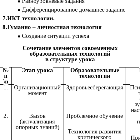
Разноуровневые задания
Дифференцированное домашнее задание
7.ИКТ технологии.
8.Гуманно – личностная технология
Создание ситуации успеха
Сочетание элементов современных
образовательных технологий
в структуре урока
№
Этап урока
Образовательные
п
технологии
\п
1.
Организационный
Здоровьесберегающая
Пси
момент
а
нас
2.
Вызов
Проблемное обучение
(актуализация
п
опорных знаний)
Технология развития
критического
При