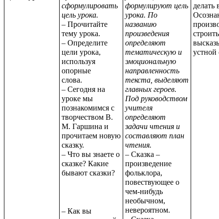
сформулировать
формулируют цель
делать 
цель урока.
урока. По
Осозна
– Прочитайте
названию
произв
тему урока.
произведения
строить
– Определите
определяют
высказ
цели урока,
тематическую и
устной
используя
эмоциональную
опорные
направленность
слова.
текста, выделяют
– Сегодня на
главных героев.
уроке мы
Под руководством
познакомимся с
учителя
творчеством В.
определяют
М. Гаршина и
задачи чтения и
прочитаем новую
составляют план
сказку.
чтения.
– Что вы знаете о
– Сказка –
сказке? Какие
произведение
бывают сказки?
фольклора,
повествующее о
чем-нибудь
необычном,
невероятном.
– Как вы