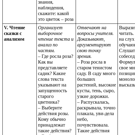
знания,
наблюдения,
скажите: какой
это цветок – роза
V. Чтение
Организует
Отвечают на
Вырази
сказки с
выборочное
вопросы учителя.
читать
анализом
чтение текста и
Доказывают,
на слух
анализ по
аргументируют
обучаю
частям.
свою точку
Слушат
– Где росла роза?
зрения.
собесед
Как вы
– Роза росла в
Формул
представляете
старом тенистом
свое мн
садик? Какие
саду. В саду много
позици
слова текста
больших
моноло
указывают на
растений, высокие
высказ
запущенность
кусты, тень, сыро,
старого
узкие дорожки.
цветника?
– Распускалась,
– Выберите
раскрывала, точно
действия розы.
плакала, уви-дела
Кому обычно
небо,
принадлежат
почувствовала.
такие действия?
Такие действия