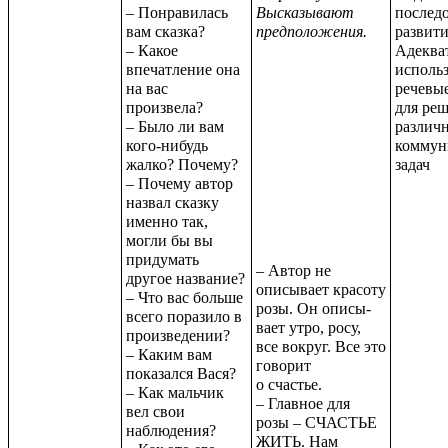
– Понравилась
Высказывают
послед
вам сказка?
предположения.
развити
– Какое
Адеква
впечатление она
исполь
на вас
речевые
произвела?
для ре
– Было ли вам
различ
кого-нибудь
коммун
жалко? Почему?
задач
– Почему автор
назвал сказку
именно так,
могли бы вы
придумать
– Автор не
другое название?
описывает красоту
– Что вас больше
розы. Он описы-
всего поразило в
вает утро, росу,
произведении?
все вокруг. Все это
– Каким вам
говорит
показался Вася?
о счастье.
– Как мальчик
– Главное для
вел свои
розы – СЧАСТЬЕ
наблюдения?
ЖИТЬ. Нам