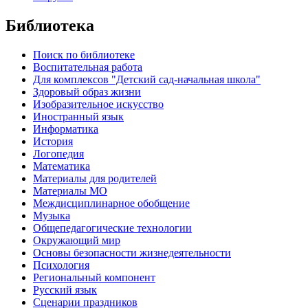
Библиотека
Поиск по библиотеке
Воспитательная работа
Для комплексов "Детский сад-начальная школа"
Здоровый образ жизни
Изобразительное искусство
Иностранный язык
Информатика
История
Логопедия
Математика
Материалы для родителей
Материалы МО
Междисциплинарное обобщение
Музыка
Общепедагогические технологии
Окружающий мир
Основы безопасности жизнедеятельности
Психология
Региональный компонент
Русский язык
Сценарии праздников