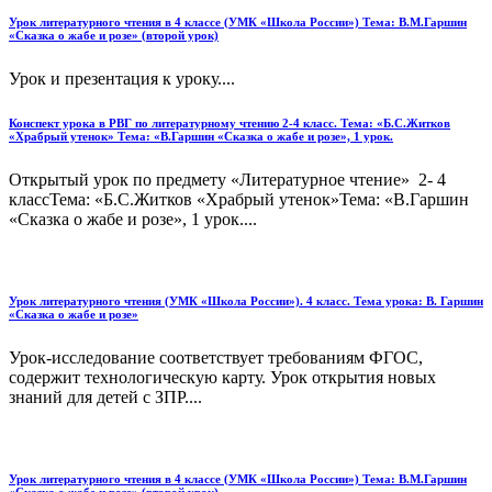
Урок литературного чтения в 4 классе (УМК «Школа России») Тема: В.М.Гаршин
«Сказка о жабе и розе» (второй урок)
Урок и презентация к уроку....
Конспект урока в РВГ по литературному чтению 2-4 класс. Тема: «Б.С.Житков
«Храбрый утенок» Тема: «В.Гаршин «Сказка о жабе и розе», 1 урок.
Открытый урок по предмету «Литературное чтение» 2- 4
классТема: «Б.С.Житков «Храбрый утенок»Тема: «В.Гаршин
«Сказка о жабе и розе», 1 урок....
Урок литературного чтения (УМК «Школа России»). 4 класс. Тема урока: В. Гаршин
«Сказка о жабе и розе»
Урок-исследование соответствует требованиям ФГОС,
содержит технологическую карту. Урок открытия новых
знаний для детей с ЗПР....
Урок литературного чтения в 4 классе (УМК «Школа России») Тема: В.М.Гаршин
«Сказка о жабе и розе» (второй урок)