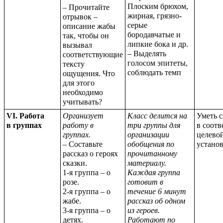
Плоским брюхом,
– Прочитайте
жирная, грязно-
отрывок –
серые
описание жабы
бородавчатые и
так, чтобы он
липкие бока и др.
вызывал
– Выделять
соответствующие
голосом эпитеты,
тексту
соблюдать темп
ощущения. Что
для этого
необходимо
учитывать?
VI. Работа
Организует
Класс делится на
Уметь 
в группах
работу в
три группы для
в соотв
группах.
организации
целево
– Составьте
обобщения по
устано
рассказ о героях
прочитанному
сказки.
материалу.
1-я группа – о
Каждая группа
розе.
готовит в
2-я группа – о
течение 6 минут
жабе.
рассказ об одном
3-я группа – о
из героев.
детях.
Работают по