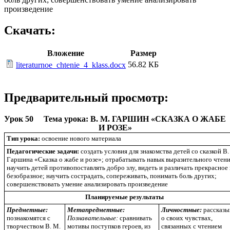
произведение
Скачать:
Вложение
Размер
56.82 КБ
literaturnoe_chtenie_4_klass.docx
Предварительный просмотр:
Урок 50 Тема урока:
В. М. ГАРШИН «СКАЗКА О ЖАБЕ
И РОЗЕ»
Тип урока:
освоение нового материала
Педагогические задачи:
создать условия для знакомства детей со сказкой В.
Гаршина «Сказка о жабе и розе»; отрабатывать навык выразительного чтени
научить детей противопоставлять добро злу, видеть и различать прекрасное
безобразное; научить сострадать, сопереживать, понимать боль других;
совершенствовать умение анализировать произведение
Планируемые результаты
Предметные:
Метапредметные:
Личностные:
рассказы
познакомятся с
Познавательные:
сравнивать
о своих чувствах,
творчеством В. М.
мотивы поступков героев, из
связанных с чтением