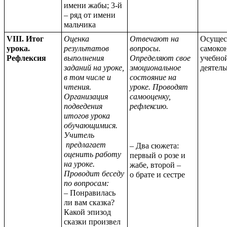
имени жабы; 3-й
– ряд от имени
мальчика
VIII. Итог
Оценка
Отвечают на
Осущес
урока.
результатов
вопросы.
самоко
Рефлексия
выполнения
Определяют свое
учебно
заданий на уроке,
эмоциональное
деятел
в том числе и
состояние на
чтения.
уроке. Проводят
Организация
самооценку,
подведения
рефлексию.
итогов урока
обучающимися.
Учитель
предлагает
– Два сюжета:
оценить работу
первый о розе и
на уроке.
жабе, второй –
Проводит беседу
о брате и сестре
по вопросам:
– Понравилась
ли вам сказка?
Какой эпизод
сказки произвел