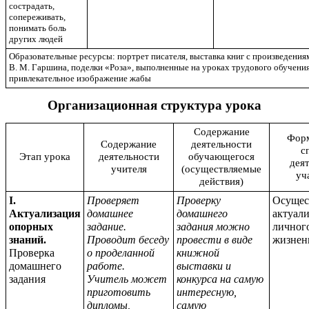
сострадать,
сопереживать,
понимать боль
других людей
Образовательные ресурсы: портрет писателя, выставка книг с произведения
В. М. Гаршина, поделки «Роза», выполненные на уроках трудового обучения
привлекательное изображение жабы
Организационная структура урока
Содержание
Фор
Содержание
деятельности
с
Этап урока
деятельности
обучающегося
дея
учителя
(осуществляемые
уч
действия)
I.
Проверяет
Проверку
Осущес
Актуализация
домашнее
домашнего
актуал
опорных
задание.
задания можно
личног
знаний.
Проводит беседу
провести в виде
жизнен
Проверка
о проделанной
книжной
домашнего
работе.
выставки и
задания
Учитель может
конкурса на самую
приготовить
интересную,
дипломы,
самую