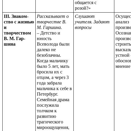
общается с
розой?»
III. Знаком-
Рассказывает о
Слушают
Осущес
ство с жизнью
творчестве В.
учителя. Задают
анализ
и
М. Гаршина.
вопросы
произв
творчеством
– Детство и
Осозна
В. М. Гар-
юность
произв
шина
Всеволода были
строить
далеко не
высказ
безоблачны.
устной
Когда мальчику
обосно
было 5 лет, мать
мнение
бросила их с
отцом, а через 3
года забрала
мальчика к себе в
Петербург.
Семейная драма
послужила
толчком к
развитию
трагического
мироощущения,