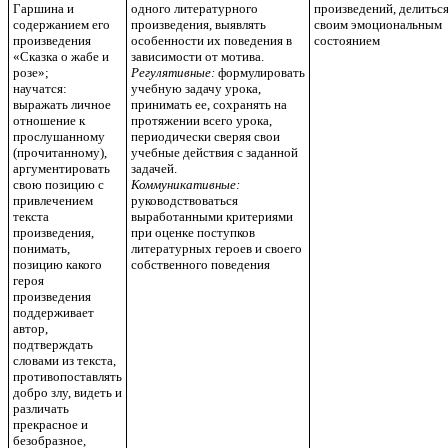
Гаршина и
одного литературного
произведений, делитьс
содержанием его
произведения, выявлять
своим эмоциональным
произведения
особенности их поведения в
состоянием
«Сказка о жабе и
зависимости от мотива.
розе»;
Регулятивные:
формулировать
научатся:
учебную задачу урока,
выражать личное
принимать ее, сохранять на
отношение к
протяжении всего урока,
прослушанному
периодически сверяя свои
(прочитанному),
учебные действия с заданной
аргументировать
задачей.
свою позицию с
Коммуникативные:
привлечением
руководствоваться
текста
выработанными критериями
произведения,
при оценке поступков
понимать,
литературных героев и своего
позицию какого
собственного поведения
героя
произведения
поддерживает
автор,
подтверждать
словами из текста,
противопоставлять
добро злу, видеть и
различать
прекрасное и
безобразное,