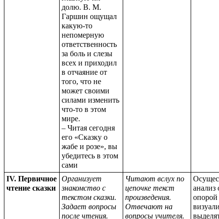
долю. В. М.
Гаршин ощущал
какую-то
непомерную
ответственность
за боль и слезы
всех и приходил
в отчаяние от
того, что не
может своими
силами изменить
что-то в этом
мире.
– Читая сегодня
его «Сказку о
жабе и розе», вы
убедитесь в этом
сами
IV. Первичное
Организует
Читают вслух по
Осущес
чтение сказки
знакомство с
цепочке текст
анализ 
текстом сказки.
произведения.
опорой
Задает вопросы
Отвечают на
визуал
после чтения.
вопросы учителя.
выделя