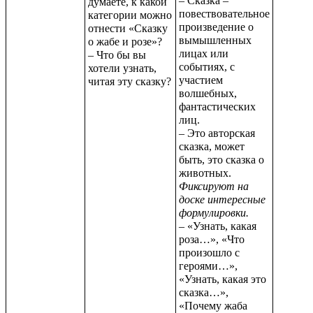
– Сказка –
думаете, к какой
повествовательное
категории можно
произведение о
отнести «Сказку
вымышленных
о жабе и розе»?
лицах или
– Что бы вы
событиях, с
хотели узнать,
участием
читая эту сказку?
волшебных,
фантастических
лиц.
– Это авторская
сказка, может
быть, это сказка о
животных.
Фиксируют на
доске интересные
формулировки.
– «Узнать, какая
роза…», «Что
произошло с
героями…»,
«Узнать, какая это
сказка…»,
«Почему жаба