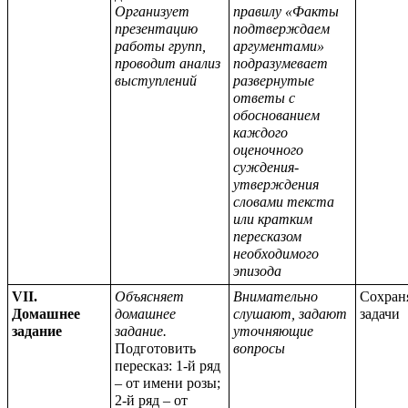
Организует
правилу «Факты
презентацию
подтверждаем
работы групп,
аргументами»
проводит анализ
подразумевает
выступлений
развернутые
ответы с
обоснованием
каждого
оценочного
суждения-
утверждения
словами текста
или кратким
пересказом
необходимого
эпизода
VII.
Объясняет
Внимательно
Сохран
Домашнее
домашнее
слушают, задают
задачи
задание
задание.
уточняющие
Подготовить
вопросы
пересказ: 1-й ряд
– от имени розы;
2-й ряд – от