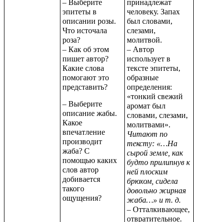
– Выберите
принадлежат
эпитеты в
человеку. Запах
описании розы.
был словами,
Что источала
слезами,
роза?
молитвой.
– Как об этом
– Автор
пишет автор?
использует в
Какие слова
тексте эпитеты,
помогают это
образные
представить?
определения:
«тонкий свежий
– Выберите
аромат был
описание жабы.
словами, слезами,
Какое
молитвами».
впечатление
Читают по
производит
тексту: «…На
жаба? С
сырой земле, как
помощью каких
будто прилипнув к
слов автор
ней плоским
добивается
брюхом, сидела
такого
довольно жирная
ощущения?
жаба…» и т. д.
– Отталкивающее,
отвратительное.