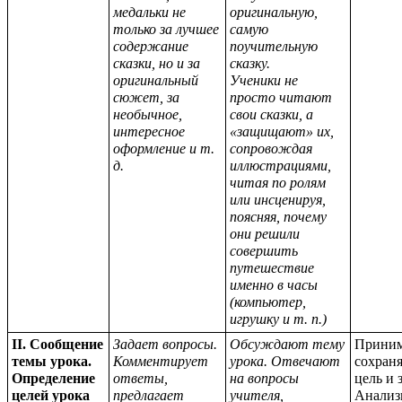
медальки не
оригинальную,
только за лучшее
самую
содержание
поучительную
сказки, но и за
сказку.
оригинальный
Ученики не
сюжет, за
просто читают
необычное,
свои сказки, а
интересное
«защищают» их,
оформление и т.
сопровождая
д.
иллюстрациями,
читая по ролям
или инсценируя,
поясняя, почему
они решили
совершить
путешествие
именно в часы
(компьютер,
игрушку и т. п.)
II. Сообщение
Задает вопросы.
Обсуждают тему
Приним
темы урока.
Комментирует
урока. Отвечают
сохран
Определение
ответы,
на вопросы
цель и 
целей урока
предлагает
учителя,
Анализ