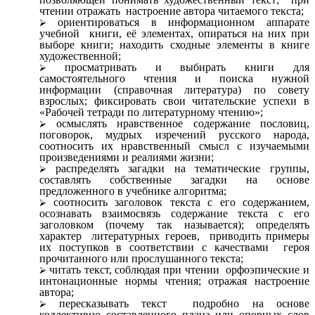
чтении отражать настроение автора читаемого текста;
ориентироваться в информационном аппарате
учебной книги, её элементах, опираться на них при
выборе книги; находить сходные элементы в книге
художественной;
просматривать и выбирать книги для
самостоятельного чтения и поиска нужной
информации (справочная литература) по совету
взрослых; фиксировать свои читательские успехи в
«Рабочей тетради по литературному чтению»;
осмыслять нравственное содержание пословиц,
поговорок, мудрых изречений русского народа,
соотносить их нравственный смысл с изучаемыми
произведениями и реалиями жизни;
распределять загадки на тематические группы,
составлять собственные загадки на основе
предложенного в учебнике алгоритма;
соотносить заголовок текста с его содержанием,
осознавать взаимосвязь содержание текста с его
заголовком (почему так называется); определять
характер литературных героев, приводить примеры
их поступков в соответствии с качествами героя
прочитанного или прослушанного текста;
читать текст, соблюдая при чтении орфоэпические и
интонационные нормы чтения; отражая настроение
автора;
пересказывать текст подробно на основе
коллективно составленного плана или опорных слов