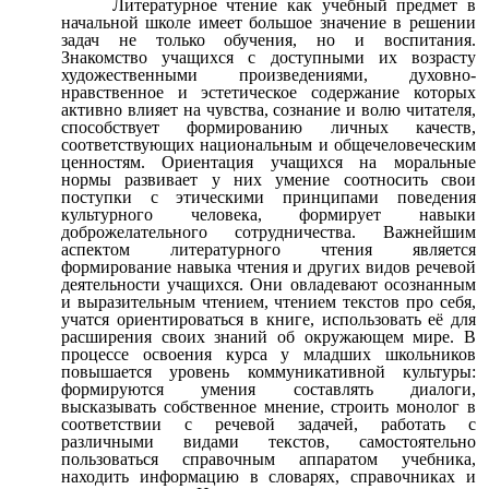
Литературное чтение как учебный предмет в
начальной школе имеет большое значение в решении
задач не только обучения, но и воспитания.
Знакомство учащихся с доступными их возрасту
художественными произведениями, духовно-
нравственное и эстетическое содержание которых
активно влияет на чувства, сознание и волю читателя,
способствует формированию личных качеств,
соответствующих национальным и общечеловеческим
ценностям. Ориентация учащихся на моральные
нормы развивает у них умение соотносить свои
поступки с этическими принципами поведения
культурного человека, формирует навыки
доброжелательного сотрудничества. Важнейшим
аспектом литературного чтения является
формирование навыка чтения и других видов речевой
деятельности учащихся. Они овладевают осознанным
и выразительным чтением, чтением текстов про себя,
учатся ориентироваться в книге, использовать её для
расширения своих знаний об окружающем мире. В
процессе освоения курса у младших школьников
повышается уровень коммуникативной культуры:
формируются умения составлять диалоги,
высказывать собственное мнение, строить монолог в
соответствии с речевой задачей, работать с
различными видами текстов, самостоятельно
пользоваться справочным аппаратом учебника,
находить информацию в словарях, справочниках и