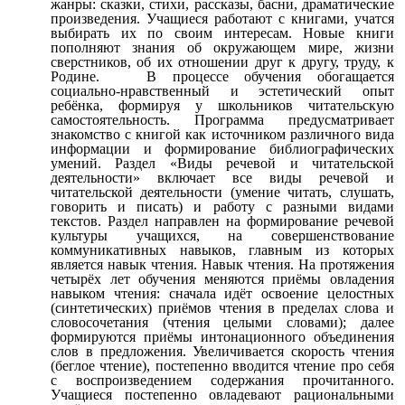
жанры: сказки, стихи, рассказы, басни, драматические
произведения. Учащиеся работают с книгами, учатся
выбирать их по своим интересам. Новые книги
пополняют знания об окружающем мире, жизни
сверстников, об их отношении друг к другу, труду, к
Родине. В процессе обучения обогащается
социально-нравственный и эстетический опыт
ребёнка, формируя у школьников читательскую
самостоятельность. Программа предусматривает
знакомство с книгой как источником различного вида
информации и формирование библиографических
умений. Раздел «Виды речевой и читательской
деятельности» включает все виды речевой и
читательской деятельности (умение читать, слушать,
говорить и писать) и работу с разными видами
текстов. Раздел направлен на формирование речевой
культуры учащихся, на совершенствование
коммуникативных навыков, главным из которых
является навык чтения. Навык чтения. На протяжения
четырёх лет обучения меняются приёмы овладения
навыком чтения: сначала идёт освоение целостных
(синтетических) приёмов чтения в пределах слова и
словосочетания (чтения целыми словами); далее
формируются приёмы интонационного объединения
слов в предложения. Увеличивается скорость чтения
(беглое чтение), постепенно вводится чтение про себя
с воспроизведением содержания прочитанного.
Учащиеся постепенно овладевают рациональными