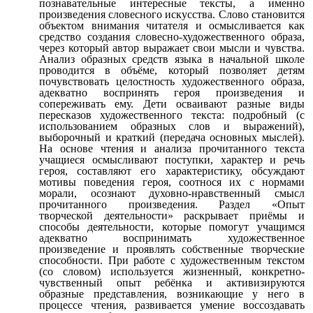
познавательные интересные тексты, а именно
произведения словесного искусства. Слово становится
объектом внимания читателя и осмысливается как
средство создания словесно-художественного образа,
через который автор выражает свои мысли и чувства.
Анализ образных средств языка в начальной школе
проводится в объёме, который позволяет детям
почувствовать целостность художественного образа,
адекватно воспринять героя произведения и
сопереживать ему. Дети осваивают разные виды
пересказов художественного текста: подробный (с
использованием образных слов и выражений),
выборочный и краткий (передача основных мыслей).
На основе чтения и анализа прочитанного текста
учащиеся осмысливают поступки, характер и речь
героя, составляют его характеристику, обсуждают
мотивы поведения героя, соотнося их с нормами
морали, осознают духовно-нравственный смысл
прочитанного произведения. Раздел «Опыт
творческой деятельности» раскрывает приёмы и
способы деятельности, которые помогут учащимся
адекватно воспринимать художественное
произведение и проявлять собственные творческие
способности. При работе с художественным текстом
(со словом) используется жизненный, конкретно-
чувственный опыт ребёнка и активизируются
образные представления, возникающие у него в
процессе чтения, развивается умение воссоздавать