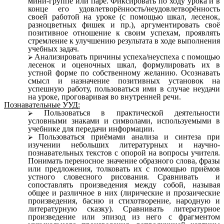
мини-группе или паре. Фиксировать по ходу урока и в
конце его удовлетворённость/неудовлетворённость
своей работой на уроке (с помощью шкал, лесенок,
разноцветных фишек и пр.), аргументировать своё
позитивное отношение к своим успехам, проявлять
стремление к улучшению результата в ходе выполнения
учебных задач.
Анализировать причины успеха/неуспеха с помощью
лесенок и оценочных шкал, формулировать их в
устной форме по собственному желанию. Осознавать
смысл и назначение позитивных установок на
успешную работу, пользоваться ими в случае неудачи
на уроке, проговаривая во внутренней речи.
Познавательные УУД:
Пользоваться в практической деятельности
условными знаками и символами, используемыми в
учебнике для передачи информации.
Пользоваться приёмами анализа и синтеза при
изучении небольших литературных и научно-
познавательных текстов с опорой на вопросы учителя.
Понимать переносное значение образного слова, фразы
или предложения, толковать их с помощью приёмов
устного словесного рисования. Сравнивать и
сопоставлять произведения между собой, называя
общее и различное в них (лирические и прозаические
произведения, басню и стихотворение, народную и
литературную сказку). Сравнивать литературное
произведение или эпизод из него с фрагментом