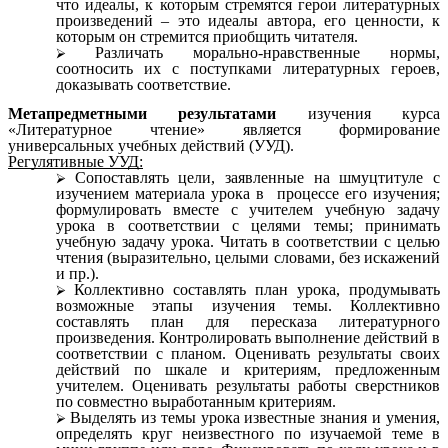
что идеалы, к которым стремятся герои литературных
произведений – это идеалы автора, его ценности, к
которым он стремится приобщить читателя.
Различать морально-нравственные нормы,
соотносить их с поступками литературных героев,
доказывать соответствие.
Метапредметными результатами
изучения курса
«Литературное чтение» является формирование
универсальных учебных действий (УУД).
Регулятивные УУД:
Сопоставлять цели, заявленные на шмуцтитуле с
изучением материала урока в процессе его изучения;
формулировать вместе с учителем учебную задачу
урока в соответствии с целями темы; принимать
учебную задачу урока. Читать в соответствии с целью
чтения (выразительно, целыми словами, без искажений
и пр.).
Коллективно составлять план урока, продумывать
возможные этапы изучения темы. Коллективно
составлять план для пересказа литературного
произведения. Контролировать выполнение действий в
соответствии с планом. Оценивать результаты своих
действий по шкале и критериям, предложенным
учителем. Оценивать результаты работы сверстников
по совместно выработанным критериям.
Выделять из темы урока известные знания и умения,
определять круг неизвестного по изучаемой теме в