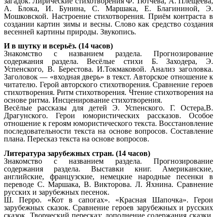
загадок. Лирические стихотворения Ф. Тютчева, А. Плещеева,
А. Блока, И. Бунина, С. Маршака, Е. Благининой, Э.
Мошковской. Настроение стихотворения. Приём контраста в
создании картин зимы и весны. Слово как средство создания
весенней картины природы. Звукопись.
И в шутку и всерьёз. (14 часов)
Знакомство с названием раздела. Прогнозирование
содержания раздела. Весёлые стихи Б. Заходера, Э.
Успенского, В. Берестова. И.Токмаковой. Анализ заголовка.
Заголовок — «входная дверь» в текст. Авторское отношение к
читателю. Герой авторского стихотворения. Сравнение героев
стихотворения. Ритм стихотворения. Чтение стихотворения на
основе ритма. Инсценирование стихотворения.
Весёлые рассказы для детей Э. Успенского. Г. Остера,В.
Драгунского. Герои юмористических рассказов. Особое
отношение к героям юмористического текста. Восстановление
последовательности текста на основе вопросов. Составление
плана. Пересказ текста на основе вопросов.
Литература зарубежных стран. (14 часов)
Знакомство с названием раздела. Прогнозирование
содержания раздела. Выставки книг. Американские,
английские, французские, немецкие народные песенки в
переводе С. Маршака, В. Викторова. Л. Яхнина. Сравнение
русских и зарубежных песенок.
Ш. Перро. «Кот в сапогах». «Красная Шапочка». Герои
зарубежных сказок. Сравнение героев зарубежных и русских
сказок. Творческий пересказ: дополнение содержания сказки.