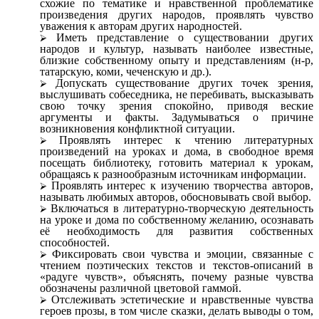
схожие по тематике и нравственной проблематике
произведения других народов, проявлять чувство
уважения к авторам других народностей.
Иметь представление о существовании других
народов и культур, называть наиболее известные,
близкие собственному опыту и представлениям (н-р,
татарскую, коми, чеченскую и др.).
Допускать существование других точек зрения,
выслушивать собеседника, не перебивать, высказывать
свою точку зрения спокойно, приводя веские
аргументы и факты. Задумываться о причине
возникновения конфликтной ситуации.
Проявлять интерес к чтению литературных
произведений на уроках и дома, в свободное время
посещать библиотеку, готовить материал к урокам,
обращаясь к разнообразным источникам информации.
Проявлять интерес к изучению творчества авторов,
называть любимых авторов, обосновывать свой выбор.
Включаться в литературно-творческую деятельность
на уроке и дома по собственному желанию, осознавать
её необходимость для развития собственных
способностей.
Фиксировать свои чувства и эмоции, связанные с
чтением поэтических текстов и текстов-описаний в
«радуге чувств», объяснять, почему разные чувства
обозначены различной цветовой гаммой.
Отслеживать эстетические и нравственные чувства
героев прозы, в том числе сказки, делать выводы о том,