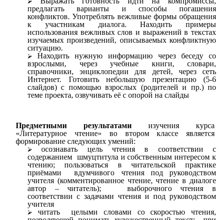
Выражать готовность идти на компромиссы,
предлагать варианты и способы погашения
конфликтов. Употреблять вежливые формы обращения
к участникам диалога. Находить примеры
использования вежливых слов и выражений в текстах
изучаемых произведений, описываемых конфликтную
ситуацию.
Находить нужную информацию через беседу со
взрослыми, через учебные книги, словари,
справочники, энциклопедии для детей, через сеть
Интернет. Готовить небольшую презентацию (5-6
слайдов) с помощью взрослых (родителей и пр.) по
теме проекта, озвучивать её с опорой на слайды
Предметными результатами
изучения курса
«Литературное чтение» во втором классе является
формирование следующих умений:
осознавать цель чтения в соответствии с
содержанием шмуцтитула и собственным интересом к
чтению; пользоваться в читательской практике
приёмами вдумчивого чтения под руководством
учителя (комментированное чтение, чтение в диалоге
автор – читатель); выборочного чтения в
соответствии с задачами чтения и под руководством
учителя
читать целыми словами со скоростью чтения,
позволяющей понимать художественный текст; при