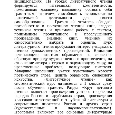
энциклопедиях. На уроках литературного чтения
формируется читательская компетентность,
помогающая младшему школьнику осознать себя
грамотным читателем, способным к использованию
читательской деятельности для своего
самообразования. Грамотный читатель обладает
потребностью в постоянном чтении книг, владеет
техникой чтения и приёмами работы с текстом,
пониманием прочитанного и прослушанного
произведения, знанием книг, умением их
самостоятельно выбрать и оценить. Курс
литературного чтения пробуждает интерес учащихся к
чтению художественных произведений. Внимание
начинающего читателя обращается на словесно-
образную природу художественного произведения, на
отношение автора к героям и окружающему миру, на
нравственные проблемы, волнующие писателя.
Младшие школьники учатся чувствовать красоту
поэтического слова, ценить образность словесного
искусства. «Литературное чтение» как
систематический курс начинается с 1 класса сразу
после обучения грамоте. Раздел «Круг детского
чтения» включает произведения устного творчества
народов России и зарубежных стран, произведения
классиков отечественной и зарубежной литературы и
современных писателей России и других стран
(художественные и научно-познавательные).
Программа включает все основные литературные