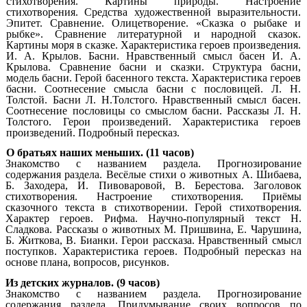
стихотворения. Картины природы. Настроение
стихотворения. Средства художественной выразительности.
Эпитет. Сравнение. Олицетворение. «Сказка о рыбаке и
рыбке». Сравнение литературной и народной сказок.
Картины моря в сказке. Характеристика героев произведения.
И. А. Крылов. Басни. Нравственный смысл басен И. А.
Крылова. Сравнение басни и сказки. Структура басни,
модель басни. Герой басенного текста. Характеристика героев
басни. Соотнесение смысла басни с пословицей. Л. Н.
Толстой. Басни Л. Н.Толстого. Нравственный смысл басен.
Соотнесение пословицы со смыслом басни. Рассказы Л. Н.
Толстого. Герои произведений. Характеристика героев
произведений. Подробный пересказ.
О братьях наших меньших. (11 часов)
Знакомство с названием раздела. Прогнозирование
содержания раздела. Весёлые стихи о животных А. Шибаева,
Б. Заходера, И. Пивоваровой, В. Берестова. Заголовок
стихотворения. Настроение стихотворения. Приёмы
сказочного текста в стихотворении. Герой стихотворения.
Характер героев. Рифма. Научно-популярный текст Н.
Сладкова. Рассказы о животных М. Пришвина, Е. Чарушина,
Б. Житкова, В. Бианки. Герои рассказа. Нравственный смысл
поступков. Характеристика героев. Подробный пересказ на
основе плана, вопросов, рисунков.
Из детских журналов. (9 часов)
Знакомство с названием раздела. Прогнозирование
содержания раздела. Придумывание своих вопросов по