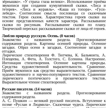
зёрнышко». «У страха глаза велики». Использование приёма
звукописи при создании кумулятивной сказки. «Лиса и
тетерев». «Лиса и журавль». «Каша из топора». «Гуси-
лебеди». Соотнесение смысла пословицы со сказочным
текстом. Герои сказок. Характеристика героев сказки на
основе представленных качеств характера. Рассказывание
сказки по рисункам. Рассказывание сказки по плану.
Творческий пересказ: рассказывание сказки от лица её героев.
Люблю природу русскую. Осень. (8 часов)
Знакомство с названием раздела. Прогнозирование
содержания раздела. Картины осенней природы. Осенние
загадки. Образ осени в загадках. Соотнесение загадки и
отгадки.
Лирические стихотворения Ф. Тютчева, К. Бальмонта, А.
Плещеева, А. Фета, А. Толстого, С. Есенина. Настроение.
Интонация стихотворения. Осенние картины природы.
Средства художественной выразительности. Сравнение.
Приём звукописи как средство выразительности. Сравнение
художественного и научно-популярного текстов. Сравнение
лирического поэтического и прозаического текстов.
Выразительное чтение стихотворений.
Русские писатели. (14 часов)
Знакомство с названием раздела. Прогнозирование
содержания раздела.
А. С. Пушкин — великий русский писатель. Вступление к
поэме «Руслан и Людмила». Сказочные чудеса. Лирические