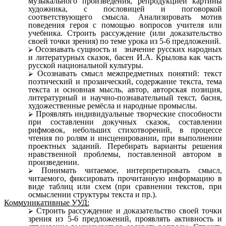
музыкального произведения, репродукцией картины
художника, с пословицей и поговоркой
соответствующего смысла. Анализировать мотив
поведения героя с помощью вопросов учителя или
учебника. Строить рассуждение (или доказательство
своей точки зрения) по теме урока из 5-6 предложений.
Осознавать сущность и значение русских народных
и литературных сказок, басен И.А. Крылова как часть
русской национальной культуры.
Осознавать смысл межпредметных понятий: текст
поэтический и прозаический, содержание текста, тема
текста и основная мысль, автор, авторская позиция,
литературный и научно-познавательный текст, басня,
художественные ремёсла и народные промыслы.
Проявлять индивидуальные творческие способности
при составлении докучных сказок, составлении
рифмовок, небольших стихотворений, в процессе
чтения по ролям и инсценировании, при выполнении
проектных заданий. Перебирать варианты решения
нравственной проблемы, поставленной автором в
произведении.
Понимать читаемое, интерпретировать смысл,
читаемого, фиксировать прочитанную информацию в
виде таблиц или схем (при сравнении текстов, при
осмыслении структуры текста и пр.).
Коммуникативные УУД:
Строить рассуждение и доказательство своей точки
зрения из 5-6 предложений, проявлять активность и