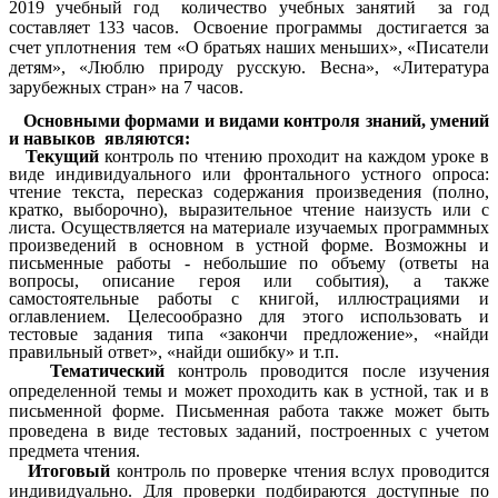
2019 учебный год количество учебных занятий за год
составляет 133 часов. Освоение программы достигается за
счет уплотнения тем «О братьях наших меньших», «Писатели
детям», «Люблю природу русскую. Весна», «Литература
зарубежных стран» на 7 часов.
Основными формами и видами контроля знаний, умений
и навыков являются:
Текущий
контроль по чтению проходит на каждом уроке в
виде индивидуального или фронтального устного опроса:
чтение текста, пересказ содержания произведения (полно,
кратко, выборочно), выразительное чтение наизусть или с
листа. Осуществляется на материале изучаемых программных
произведений в основном в устной форме. Возможны и
письменные работы - небольшие по объему (ответы на
вопросы, описание героя или события), а также
самостоятельные работы с книгой, иллюстрациями и
оглавлением. Целесообразно для этого использовать и
тестовые задания типа «закончи предложение», «найди
правильный ответ», «найди ошибку» и т.п.
Тематический
контроль проводится после изучения
определенной темы и может проходить как в устной, так и в
письменной форме. Письменная работа также может быть
проведена в виде тестовых заданий, построенных с учетом
предмета чтения.
Итоговый
контроль по проверке чтения вслух проводится
индивидуально. Для проверки подбираются доступные по