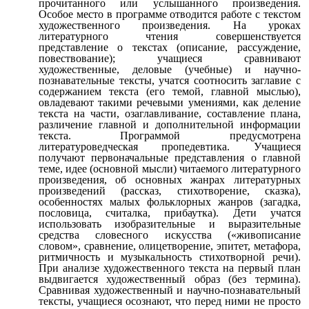
прочитанного или услышанного произведения.
Особое место в программе отводится работе с текстом
художественного произведения. На уроках
литературного чтения совершенствуется
представление о текстах (описание, рассуждение,
повествование); учащиеся сравнивают
художественные, деловые (учебные) и научно-
познавательные тексты, учатся соотносить заглавие с
содержанием текста (его темой, главной мыслью),
овладевают такими речевыми умениями, как деление
текста на части, озаглавливание, составление плана,
различение главной и дополнительной информации
текста. Программой предусмотрена
литературоведческая пропедевтика. Учащиеся
получают первоначальные представления о главной
теме, идее (основной мысли) читаемого литературного
произведения, об основных жанрах литературных
произведений (рассказ, стихотворение, сказка),
особенностях малых фольклорных жанров (загадка,
пословица, считалка, прибаутка). Дети учатся
использовать изобразительные и выразительные
средства словесного искусства («живописание
словом», сравнение, олицетворение, эпитет, метафора,
ритмичность и музыкальность стихотворной речи).
При анализе художественного текста на первый план
выдвигается художественный образ (без термина).
Сравнивая художественный и научно-познавательный
тексты, учащиеся осознают, что перед ними не просто