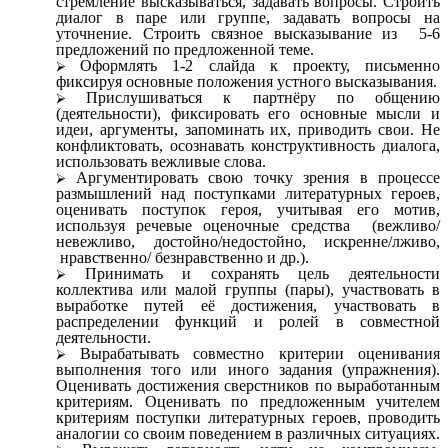
стремление высказываться, задавать вопросы. Строить
диалог в паре или группе, задавать вопросы на
уточнение. Строить связное высказывание из 5-6
предложений по предложенной теме.
Оформлять 1-2 слайда к проекту, письменно
фиксируя основные положения устного высказывания.
Прислушиваться к партнёру по общению
(деятельности), фиксировать его основные мысли и
идеи, аргументы, запоминать их, приводить свои. Не
конфликтовать, осознавать конструктивность диалога,
использовать вежливые слова.
Аргументировать свою точку зрения в процессе
размышлений над поступками литературных героев,
оценивать поступок героя, учитывая его мотив,
используя речевые оценочные средства (вежливо/
невежливо, достойно/недостойно, искренне/лживо,
нравственно/ безнравственно и др.).
Принимать и сохранять цель деятельности
коллектива или малой группы (пары), участвовать в
выработке путей её достижения, участвовать в
распределении функций и ролей в совместной
деятельности.
Вырабатывать совместно критерии оценивания
выполнения того или иного задания (упражнения).
Оценивать достижения сверстников по выработанным
критериям. Оценивать по предложенным учителем
критериям поступки литературных героев, проводить
аналогии со своим поведением в различных ситуациях.