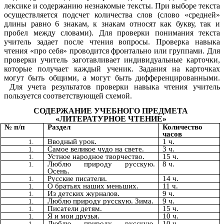
лексике и содержанию незнакомые тексты. При выборе текста
осуществляется подсчет количества слов (слово «средней»
длины равно 6 знакам, к знакам относят как букву, так и
пробел между словами). Для проверки понимания текста
учитель задает после чтения вопросы. Проверка навыка
чтения «про себя» проводится фронтально или группами. Для
проверки учитель заготавливает индивидуальные карточки,
которые получает каждый ученик. Задания на карточках
могут быть общими, а могут быть дифференцированными.
Для учета результатов проверки навыка чтения учитель
пользуется соответствующей схемой.
СОДЕРЖАНИЕ УЧЕБНОГО ПРЕДМЕТА
«ЛИТЕРАТУРНОЕ ЧТЕНИЕ»
№ п/п
Раздел
Количество
часов
Вводный урок.
1 ч.
Самое великое чудо на свете.
3 ч.
Устное народное творчество.
15 ч.
Люблю природу русскую.
8 ч.
Осень.
Русские писатели.
14 ч.
О братьях наших меньших.
11 ч.
Из детских журналов.
9 ч.
Люблю природу русскую. Зима.
9 ч.
Писатели детям.
15 ч.
Я и мои друзья.
10 ч.
Люблю природу русскую.
10 ч.