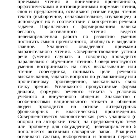
приёмами чтения и понимания прочитанного,
орфоэпическими и интонационными нормами чтения,
слов и предложений, осваивают разные виды чтения
текста (выборочное, ознакомительное, изучающее) и
используют их в соответствии с конкретной речевой
задачей. Параллельно с формированием навыка
беглого, осознанного чтения ведётся
целенаправленная работа по развитию умения
постигать смысл прочитанного, обобщать и выделять
главное. Учащиеся овладевают приёмами
выразительного чтения. Совершенствование устной
речи (умения слушать и говорить) проводится
параллельно с обучением чтению. Совершенствуются
умения воспринимать на слух высказывание или
чтение собеседника, понимать цели речевого
высказывания, задавать вопросы по услышанному или
прочитанному произведению, высказывать свою
точку зрения. Усваиваются продуктивные формы
диалога, формулы речевого этикета в условиях
учебного и внеучебного общения. Знакомство с
особенностями национального этикета и общения
людей проводится на основе литературных
(фольклорных и классических) произведений.
Совершенствуется монологическая речь учащихся (с
опорой на авторский текст, на предложенную тему
или проблему для обсуждения), целенаправленно 6
пополняется активный словарный запас. Учащиеся
осваивают сжатый, выборочный и полный пересказ