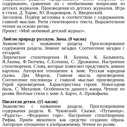
содержанию, сравнение их с необычными вопросами из
детских журналов. Произведения из детских журналов. Игра
в стихи. Д. Хармс, Ю. Владимиров, А. Введенский.
Заголовок. Подбор заголовка в соответствии с содержанием,
главной мыслью. Ритм стихотворного текста. Выразительное
чтение на основе ритма.
Проект: «Мой любимый детский журнал».
Люблю природу русскую. Зима. (9
часов
)
Знакомство с названием раздела. Прогнозирование
содержания раздела. Зимние загадки. Соотнесение загадки с
отгадкой.
Лирические стихотворения И. Бунина, К. Бальмонта,
Я.Акима, Ф.Тютчева, С.Есенина, С. Дрожжина. Настроение
стихотворения. Слова, которые помогают представить зимние
картины. Авторское отношение к зиме. Русская народная
сказка. Два Мороза. Главная мысль произведения.
Соотнесение пословицы с главной мыслью произведения.
Герой произведения. Характеристика героев. Новогодняя
быль. С. Михалков. Особенности данного жанра. Чтение по
ролям. Весёлые стихи о зиме А. Барто, А. Прокофьева.
Писатели детям. (15
часов
)
Знакомство с названием раздела. Прогнозирование
содержания раздела. К. Чуковский. Сказки. «Путаница».
«Радость». «Федорино горе». Настроение стихотворения.
Рифма. Приём звукописи как средство создании образа.
Авторское отношение к изображаемому. Чтение но ролям.