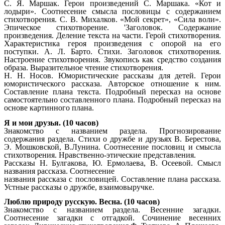
С. Я. Маршак. Герои произведений С. Маршака. «Кот и
лодыри». Соотнесение смысла пословицы с содержанием
стихотворения. С. В. Михалков. «Мой секрет», «Сила воли».
Эпическое стихотворение. 'Заголовок. Содержание
произведения. Деление текста на части. Герой стихотворения.
Характеристика героя произведения с опорой на его
поступки. А. Л. Барто. Стихи. Заголовок стихотворения.
Настроение стихотворения. Звукопись как средство создания
образа. Выразительное чтение стихотворения.
Н. Н. Носов. Юмористические рассказы для детей. Герои
юмористического рассказа. Авторское отношение к ним.
Составление плана текста. Подробный пересказ на основе
самостоятельно составленного плана. Подробный пересказ на
основе картинного плана.
Я и мои друзья. (10 часов)
Знакомство с названием раздела. Прогнозирование
содержания раздела. Стихи о дружбе и друзьях В. Берестова,
Э. Мошковской, В.Лунина. Соотнесение пословиц и смысла
стихотворения. Нравственно-этические представления.
Рассказы Н. Булгакова, Ю. Ермолаева, В. Осеевой. Смысл
названия рассказа. Соотнесение
названия рассказа с пословицей. Составление плана рассказа.
Устные рассказы о дружбе, взаимовыручке.
Люблю природу русскую. Весна. (10 часов)
Знакомство с названием раздела. Весенние загадки.
Соотнесение загадки с отгадкой. Сочинение весенних