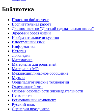
Библиотека
Поиск по библиотеке
Воспитательная работа
Для комплексов "Детский сад-начальная школа"
Здоровый образ жизни
Изобразительное искусство
Иностранный язык
Информатика
История
Логопедия
Математика
Материалы для родителей
Материалы МО
Междисциплинарное обобщение
Музыка
Общепедагогические технологии
Окружающий мир
Основы безопасности жизнедеятельности
Психология
Региональный компонент
Русский язык
Сценарии праздников