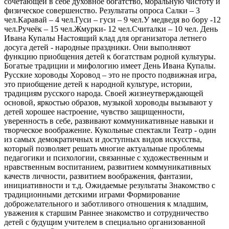
сочетающей в себе духовное богатство, моральную чистоту и
физическое совершенство. Результаты опроса Салки – 3
чел.Каравай – 4 чел.Гуси – гуси – 9 чел.У медведя во бору -12
чел.Ручеёк – 15 чел.Жмурки- 12 чел.Считалки – 10 чел. День
Ивана Купалы Настоящий клад для организатора летнего
досуга детей - народные праздники. Они выполняют
функцию приобщения детей к богатствам родной культуры.
Богатые традиции и мифологию имеет День Ивана Купалы.
Русские хороводы Хоровод – это не просто подвижная игра,
это приобщение детей к народной культуре, истории,
традициям русского народа. Своей жизнеутверждающей
основой, яркостью образов, музыкой хороводы вызывают у
детей хорошее настроение, чувство защищенности,
уверенность в себе, развивают коммуникативные навыки и
творческое воображение. Кукольные спектакли Театр - один
из самых демократичных и доступных видов искусства,
который позволяет решать многие актуальные проблемы
педагогики и психологии, связанные с художественным и
нравственным воспитанием, развитием коммуникативных
качеств личности, развитием воображения, фантазии,
инициативности и т.д. Ожидаемые результаты Знакомство с
традиционными детскими играми Формирование
доброжелательного и заботливого отношения к младшим,
уважения к старшим Раннее знакомство и сотрудничество
детей с будущим учителем в специально организованной