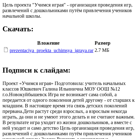
Цель проекта "Учимся играя" - организация проведения игр,
развлечений с дошкольниками путём привлечения учеников
начальной школы.
Скачать:
Вложение
Размер
2.7 МБ
prezentaciya_proekta_uchimsya_igraya.rar
Подписи к слайдам:
Проект «Учимся играя» Подготовила: учитель начальных
классов Юшкевич Галина Ильинична МОУ ООШ №12
г.о.Новокуйбышевск Игра не возникает сама собой, а
передается от одного поколения детей другому - от старших к
младшим. В настоящее время эта связь детских поколений
прервана.Дети растут среди взрослых, а взрослым некогда
играть, да они и не умеют этого делать и не считают важным.
В результате игра уходит из жизни дошкольников, а вместе с
ней уходит и само детство Цель организация проведения игр,
развлечений с дошкольниками путём привлечения учеников