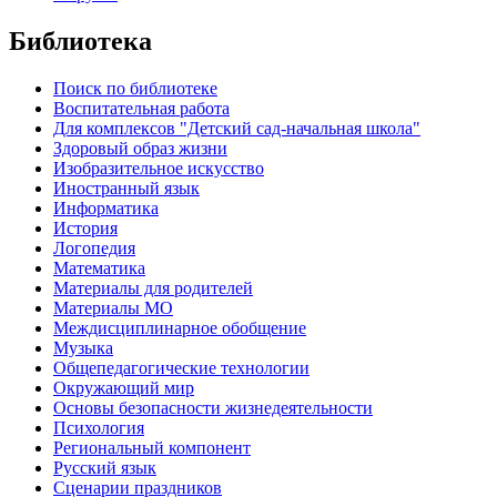
Библиотека
Поиск по библиотеке
Воспитательная работа
Для комплексов "Детский сад-начальная школа"
Здоровый образ жизни
Изобразительное искусство
Иностранный язык
Информатика
История
Логопедия
Математика
Материалы для родителей
Материалы МО
Междисциплинарное обобщение
Музыка
Общепедагогические технологии
Окружающий мир
Основы безопасности жизнедеятельности
Психология
Региональный компонент
Русский язык
Сценарии праздников