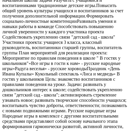
начальной школы Задачи Разучить с учащимися и
воспитанниками традиционные детские игры.Повысить
общий уровень культуры учащихся и воспитанников за счет
получения дополнительной информации.Формировать
социально-личностные компетенцииРазвивать умения и
навыки работы в команде Способствовать повышению
личной уверенности у каждого участника проекта
Содействовать укреплению связи "детский сад - школа"
Участники проекта: учащиеся 3 класса, классный
руководитель, воспитанники старшей группы, воспитатель
группы План мероприятий для реализации проекта:
Мероприятие по правилам поведения в школе " В гостях у
школьников"«Все игры в гости к нам» - русские народные
игры«Радуга веселья» - русские хороводыПраздник «День
Ивана Купалы» Кукольный спектакль «Лиса и медведь» В
гостях у школьников Цель: знакомство воспитанников с
правилами поведения на уроке. Задачи: развивать у
дошкольников интерес к школе; содействовать укреплению
связи "детский сад - школа"; активизировать стремление
узнавать новое; развивать творческие способности учащихся;
воспитывать чувство доброты, ответственности; познакомить
с новыми подвижными играми. Русские народные игры
Народные игры в комплексе с другими воспитательными
средствами представляют собой основу начального этапа
формирования гармонически развитой, активной личности,