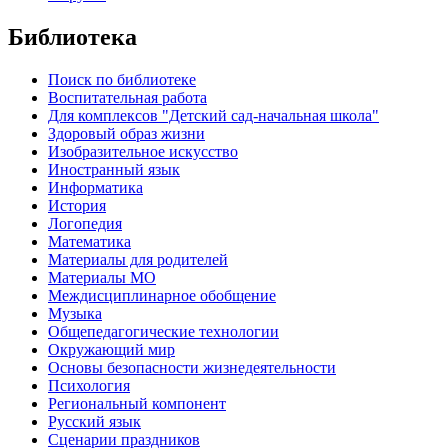
Библиотека
Поиск по библиотеке
Воспитательная работа
Для комплексов "Детский сад-начальная школа"
Здоровый образ жизни
Изобразительное искусство
Иностранный язык
Информатика
История
Логопедия
Математика
Материалы для родителей
Материалы МО
Междисциплинарное обобщение
Музыка
Общепедагогические технологии
Окружающий мир
Основы безопасности жизнедеятельности
Психология
Региональный компонент
Русский язык
Сценарии праздников