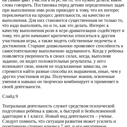
слова говорить. Постановка перед детьми определенных задач
при выполнении ими роли приводит к тому, что их интерес
переключается на процесс деятельности, на качество ее
выполнения. Для них становится существенным не только то,
что надо выполнять, но и то, как это делать. Интерес к
качеству выполнения роли в игре-драматизации содействует и
тому, что дети начинают критически относиться к другим
участникам игры, а также видеть собственные недочеты и
достижения. Старшие дошкольники проявляют способность к
самостоятельному выполнению задуманного. Когда у ребенка
появляется уверенность в своих силах, когда, выполняя
задание, он видит положительные результаты, у него
возникают свои, никем не подсказанные замыслы, он
стремится найти разные способы их выражения, иные, чем у
других участников игры. Полученные знания, освоенные
умения и навыки он творчески комбинирует и применяет в
своей деятельности.
Слайд 9
Театральная деятельность служит средством психической
подготовки ребёнка к школе, к быстрой и безболезненной
адаптации в 1 классе. Новый вид деятельности – ученье.
Следует помнить, что ситуация развития может усилить и
позитивную сторону кризиса 7 лет, и его негативные