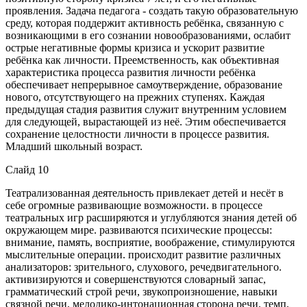
проявления. Задача педагога - создать такую образовательную
среду, которая поддержит активность ребёнка, связанную с
возникающими в его сознании новообразованиями, ослабит
острые негативные формы кризиса и ускорит развитие
ребёнка как личности. Преемственность, как объективная
характеристика процесса развития личности ребёнка
обеспечивает непрерывное самоутверждение, образование
нового, отсутствующего на прежних ступенях. Каждая
предыдущая стадия развития служит внутренним условием
для следующей, вырастающей из неё. Этим обеспечивается
сохранение целостности личности в процессе развития.
Младший школьный возраст.
Слайд 10
Театрализованная деятельность привлекает детей и несёт в
себе огромные развивающие возможности. в процессе
театральных игр расширяются и углубляются знания детей об
окружающем мире. развиваются психические процессы:
внимание, память, восприятие, воображение, стимулируются
мыслительные операции. происходит развитие различных
анализаторов: зрительного, слухового, речедвигательного.
активизируются и совершенствуются словарный запас,
грамматический строй речи, звукопроизношение, навыки
связной речи, мелодико-интонационная сторона речи, темп,