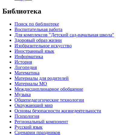
Библиотека
Поиск по библиотеке
Воспитательная работа
Для комплексов "Детский сад-начальная школа"
Здоровый образ жизни
Изобразительное искусство
Иностранный язык
Информатика
История
Логопедия
Математика
Материалы для родителей
Материалы МО
Междисциплинарное обобщение
Музыка
Общепедагогические технологии
Окружающий мир
Основы безопасности жизнедеятельности
Психология
Региональный компонент
Русский язык
Сценарии праздников