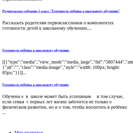
Родительское собрание 1 класс "Готовность ребёнка к школьному обучению"
Рассказать родителям первоклассников о компонентах
готовности детей к школьному обучению....
Готовность ребёнка к школьному обучению.
[[{"type":"media","view_mode":"media_large","fid":"5807444","attr
{"alt":"","class":"media-image","style":"width: 100px; height:
85px;"}}]]...
Готовность ребёнка к школьному обучению
Обучени е в школе может быть успешным в том случае,
если семья с первых лет жизни заботится не только о
физическом развитии, но и о том, чтобы воспитать в ребёнке
...
Мне нравится