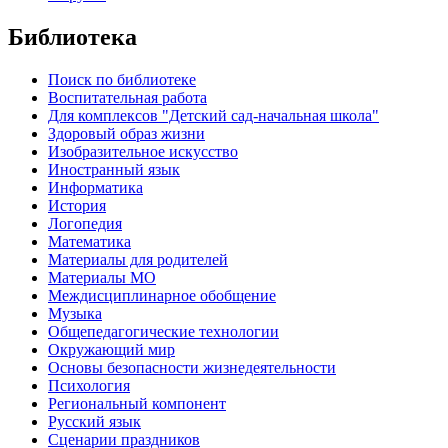
Библиотека
Поиск по библиотеке
Воспитательная работа
Для комплексов "Детский сад-начальная школа"
Здоровый образ жизни
Изобразительное искусство
Иностранный язык
Информатика
История
Логопедия
Математика
Материалы для родителей
Материалы МО
Междисциплинарное обобщение
Музыка
Общепедагогические технологии
Окружающий мир
Основы безопасности жизнедеятельности
Психология
Региональный компонент
Русский язык
Сценарии праздников