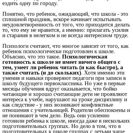
ездить одну по городу.
Понятно, что ребенок, ожидающий, что школа - это
сплошной праздник, вскоре начинает испытывать
неудовлетворенность от того, что приходится делать
то, что ему не нравится, а именно: прилагать усилия
и старания в нелегком и не всегда интересном труде.
Психологи считают, что многое зависит от того, как
ребенок психологически подготовлен к школе.
Объясню, что это такое.
Психологическая
готовность к школе не имеет ничего общего с
тем, умеет ли ребенок читать (и как быстро), а
также считать (и до скольких)
. Хотя именно эти
умения и навыки проверяют педагоги при записи в
школу будущего первоклассника. Но уже в первые
месяцы обучения вдруг оказывается, что бойко
читающие и хорошо считающие дети не проявляют
интереса к учебе, нарушают на уроке дисциплину и
как следствие - у них возникают конфликтные
отношения с учительницей. Родители обеспокоены и
не понимают в чем дело. Ведь они усиленно
готовили ребенка к школе, иногда даже в нескольких
подготовительных группах. Но дело в том, что в
подготовительных к школе группах с детьми чаще