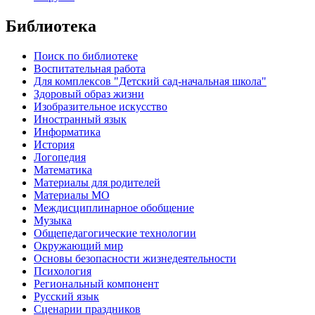
Библиотека
Поиск по библиотеке
Воспитательная работа
Для комплексов "Детский сад-начальная школа"
Здоровый образ жизни
Изобразительное искусство
Иностранный язык
Информатика
История
Логопедия
Математика
Материалы для родителей
Материалы МО
Междисциплинарное обобщение
Музыка
Общепедагогические технологии
Окружающий мир
Основы безопасности жизнедеятельности
Психология
Региональный компонент
Русский язык
Сценарии праздников