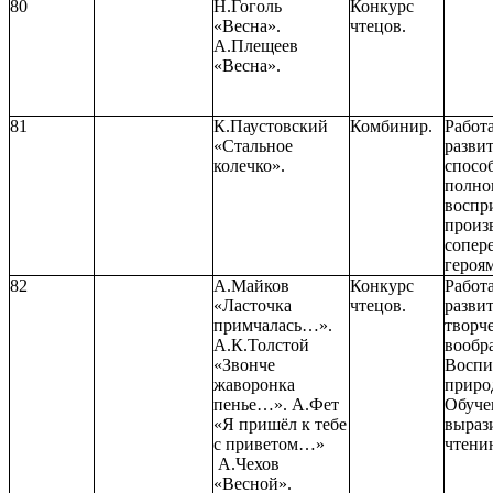
80
Н.Гоголь
Конкурс
«Весна».
чтецов.
А.Плещеев
«Весна».
81
К.Паустовский
Комбинир.
Работ
«Стальное
разви
колечко».
спосо
полно
воспр
произ
сопер
героям
82
А.Майков
Конкурс
Работ
«Ласточка
чтецов.
разви
примчалась…».
творч
А.К.Толстой
вообр
«Звонче
Воспи
жаворонка
приро
пенье…». А.Фет
Обуче
«Я пришёл к тебе
выраз
с приветом…»
чтени
А.Чехов
«Весной».