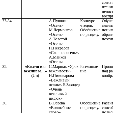
созна
чтени
целос
воспр
33-34.
А.Пушкин
Конкурс
Обуче
«Осень».
чтецов.
анали
М.Лермонтов
Обобщение
пони
«Осень».
по разделу.
образ
А.Толстой
поэти
«Осень».
Н.Некрасов
«Славная осень».
А.Майков
«Осень».
35.
«Ежели вы
С.Маршак «Урок
Размышле-
Продо
вежливы…»
вежливости».
ние
над ра
(2 ч)
И.Пивоварова
вообр
«Вежливый
ослик». Б.Заходер
«Очень
вежливый
индюк».
36.
В.Осеева
Обобщение
Разви
«Волшебное
по разделу.
спосо
слово».
полно