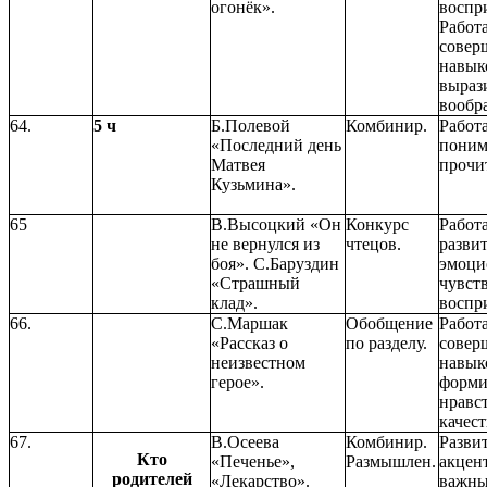
огонёк».
воспри
Работ
совер
навык
выраз
вообр
64.
5 ч
Б.Полевой
Комбинир.
Работ
«Последний день
поним
Матвея
прочи
Кузьмина».
65
В.Высоцкий «Он
Конкурс
Работ
не вернулся из
чтецов.
разви
боя». С.Баруздин
эмоци
«Страшный
чувст
клад».
воспри
66.
С.Маршак
Обобщение
Работ
«Рассказ о
по разделу.
совер
неизвестном
навык
герое».
форми
нравс
качест
67.
В.Осеева
Комбинир.
Разви
Кто
«Печенье»,
Размышлен.
акцен
родителей
«Лекарство».
важны