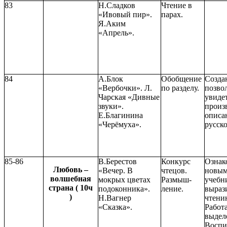
83
Н.Сладков
Чтение в
«Ивовый пир».
парах.
Я.Аким
«Апрель».
84
А.Блок
Обобщение
Созда
«Вербочки». Л.
по разделу.
позво
Чарская «Дивные
увидет
звуки».
произ
Е.Благинина
описа
«Черёмуха».
русск
85-86
В.Берестов
Конкурс
Ознак
Любовь –
«Вечер. В
чтецов.
новым
волшебная
мокрых цветах
Размыш-
учебн
страна ( 10ч
подоконника».
ление.
выраз
)
Н.Вагнер
чтени
«Сказка».
Работа
выдел
Воспи