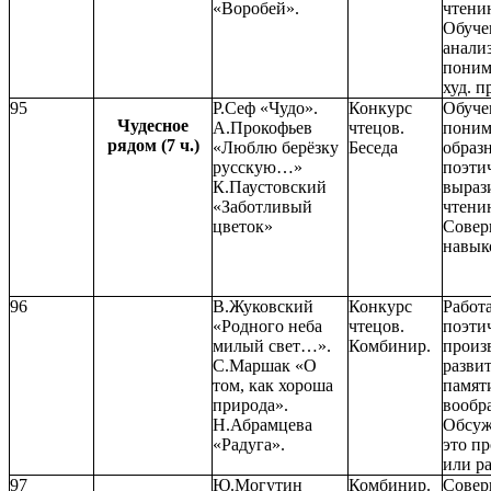
«Воробей».
чтени
Обуче
анали
поним
худ. п
95
Р.Сеф «Чудо».
Конкурс
Обуче
Чудесное
А.Прокофьев
чтецов.
пони
рядом (7 ч.)
«Люблю берёзку
Беседа
образ
русскую…»
поэти
К.Паустовский
выраз
«Заботливый
чтени
цветок»
Совер
навык
96
В.Жуковский
Конкурс
Работа
«Родного неба
чтецов.
поэти
милый свет…».
Комбинир.
произ
С.Маршак «О
разви
том, как хороша
памят
природа».
вообр
Н.Абрамцева
Обсуж
«Радуга».
это п
или ра
97
Ю.Могутин
Комбинир.
Совер