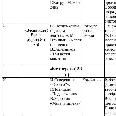
Г.Виеру «Мамин
произ
день»
Обобщ
по раз
на во
викто
78
Ф.Тютчев «зима
Конкурс
Ознак
«Весна идёт!
недаром
чтецов.
творч
Весне
злится…». М.
Беседа
Ф.Тют
дорогу!» (
Пришвин «Капля
Воспи
7ч)
и камень».
нравс
В.Железников
качест
«Три ветки
совер
мимозы».
навык
4четверть ( 23
ч.)
79.
И.Северянин
Комбинир.
Работ
«Отчего?».
разви
Г.Новицкая
творч
«Подснежник».
вообр
В.Берестов
Воспи
«Мать-и-мачеха».
приро
Попол
словар