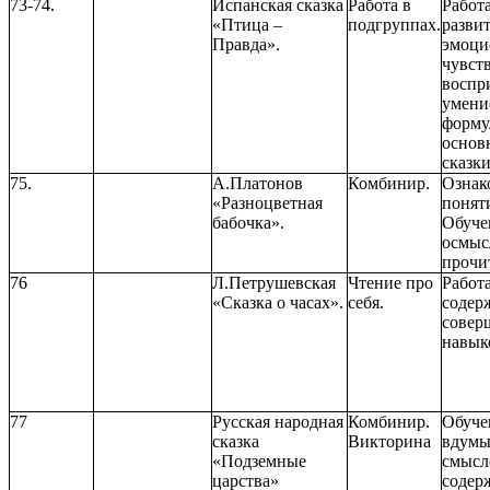
73-74.
Испанская сказка
Работа в
Работ
«Птица –
подгруппах.
разви
Правда».
эмоци
чувст
воспри
умени
форму
основ
сказки
75.
А.Платонов
Комбинир.
Ознак
«Разноцветная
понят
бабочка».
Обуче
осмыс
прочи
76
Л.Петрушевская
Чтение про
Работ
«Сказка о часах».
себя.
содер
совер
навык
77
Русская народная
Комбинир.
Обуче
сказка
Викторина
вдумы
«Подземные
смысл
царства»
содер