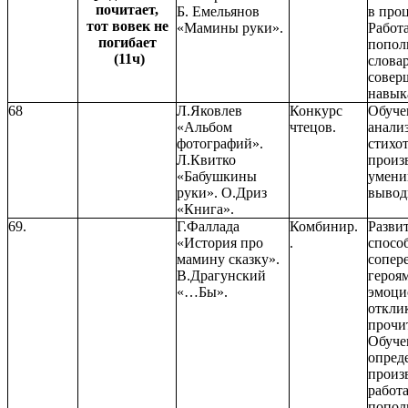
почитает,
Б. Емельянов
в проц
тот вовек не
«Мамины руки».
Работ
погибает
попол
(11ч)
словар
совер
навык
68
Л.Яковлев
Конкурс
Обуче
«Альбом
чтецов.
анали
фотографий».
стихо
Л.Квитко
произ
«Бабушкины
умени
руки». О.Дриз
вывод
«Книга».
69.
Г.Фаллада
Комбинир.
Разви
«История про
.
спосо
мамину сказку».
сопер
В.Драгунский
героям
«…Бы».
эмоци
откли
прочи
Обуче
опред
произ
работа
попол