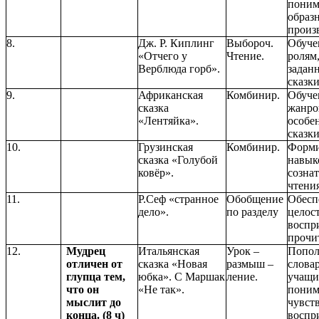
поним
образ
произ
8.
Дж. Р. Киплинг
Выбороч.
Обуче
«Отчего у
Чтение.
ролям
Верблюда горб».
задан
сказки
9.
Африканская
Комбинир.
Обуче
сказка
жанро
«Лентяйка».
особе
сказки
10.
Грузинская
Комбинир.
Форми
сказка «Голубой
навык
ковёр».
созна
чтения
11.
Р.Сеф «странное
Обобщение
Обесп
дело».
по разделу
целос
воспр
прочи
12.
Мудрец
Итальянская
Урок –
Попол
отличен от
сказка «Новая
размыш –
слова
глупца тем,
юбка». С Маршак
ление.
учащи
что он
«Не так».
поним
мыслит до
чувст
конца. (8 ч)
воспр