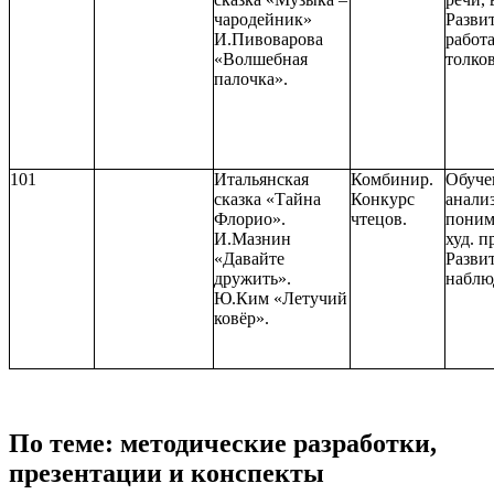
чародейник»
Разви
И.Пивоварова
работа
«Волшебная
толко
палочка».
101
Итальянская
Комбинир.
Обуче
сказка «Тайна
Конкурс
анали
Флорио».
чтецов.
поним
И.Мазнин
худ. п
«Давайте
Развит
дружить».
наблю
Ю.Ким «Летучий
ковёр».
По теме: методические разработки,
презентации и конспекты