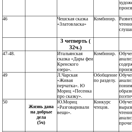
худож
произ
46
Чешская сказка
Комбинир.
Разви
«Златовласка»
чтени
слуша
3 четверть (
32ч.)
47-48.
Итальянская
Комбинир.
Обуче
сказка «Дары феи
анали
Кренского
содер
озера».
произ
49
Л.Чарская
Обобщение
Обуче
«Живая
по разделу.
анали
перчатка». Ю
пони
Мориц «Песенка
образ
про сказку».
поэти
50
Ю.Мориц
Конкурс
Обуче
Жизнь дана
«Разговаривали
чтецов.
выраз
на добрые
вещи».
чтени
дела
анали
(5ч)
прочи