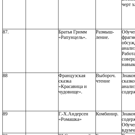
черт х
87.
Братья Гримм
Размыш-
Обуче
«Рапунцель».
ление.
фрагм
обсуж
анали
Работ
совер
навык
88
Французская
Выбороч.
Знако
сказка
чтение
сказко
«Красавица и
анализ
чудовище».
содер
89
Г.-Х.Андерсен
Комбинир.
Знако
«Ромашка»
содер
Обуче
вдумч