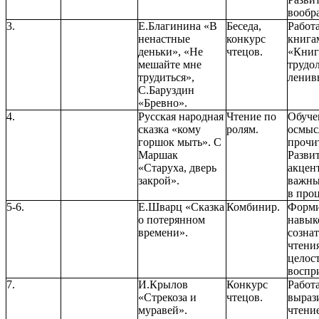
вообр
3.
Е.Благинина «В
Беседа,
Работ
ненастные
конкурс
книга
деньки», «Не
чтецов.
«Книг
мешайте мне
трудо
трудиться»,
ленив
С.Баруздин
«Бревно».
4.
Русская народная
Чтение по
Обуче
сказка «кому
ролям.
осмыс
горшок мыть». С
прочи
Маршак
Разви
«Старуха, дверь
акцен
закрой».
важны
в проц
5-6.
Е.Шварц «Сказка
Комбинир.
Форми
о потерянном
навык
времени».
созна
чтени
целос
воспри
7.
И.Крылов
Конкурс
Работ
«Стрекоза и
чтецов.
выраз
муравей».
чтени