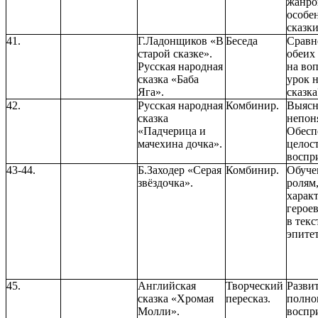
жанро
особе
сказки
41.
Г.Ладонщиков «В
Беседа
Сравн
старой сказке».
обеих 
Русская народная
на во
сказка «Баба
урок н
Яга».
сказка
42.
Русская народная
Комбинир.
Выясн
сказка
непон
«Падчерица и
Обесп
мачехина дочка».
целос
воспри
43-44.
Б.Заходер «Серая
Комбинир.
Обуче
звёздочка».
ролям
харак
герое
в текс
эпитет
45.
Английская
Творческий
Разви
сказка «Хромая
пересказ.
полно
Молли».
воспр