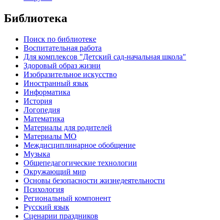
Библиотека
Поиск по библиотеке
Воспитательная работа
Для комплексов "Детский сад-начальная школа"
Здоровый образ жизни
Изобразительное искусство
Иностранный язык
Информатика
История
Логопедия
Математика
Материалы для родителей
Материалы МО
Междисциплинарное обобщение
Музыка
Общепедагогические технологии
Окружающий мир
Основы безопасности жизнедеятельности
Психология
Региональный компонент
Русский язык
Сценарии праздников