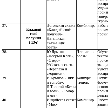
воспр
худож
произ
сопер
героям
37.
Эстонская сказка
Комбинир.
Работ
Каждый
«Каждый своё
поним
своё
получил».
прочи
получил
Латышская
( 13ч)
сказка «два
брата».
38.
Ю.Ярмыш
Чтение по
Обуче
«Добрый Клён»,
ролям.
текст
«Озеро».
про се
Узбекская сказка
эмоци
«Черепаха и
чувст
скорпион».
воспр
39.
И.Крылов «Чиж
Конкурс
Обуче
и голубь».
чтецов.
форму
Л.Толстой «Белка
основ
и волк», «Комар
произ
и лев».
делат
40.
Индийская сказка
Комбинир.
Работ
«Мак».
выдел