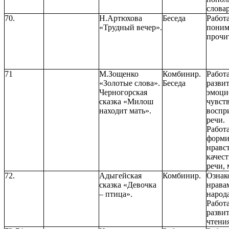
словар
70.
Н.Артюхова
Беседа
Работ
«Трудный вечер».
поним
прочи
71
М.Зощенко
Комбинир.
Работ
«Золотые слова».
Беседа
разви
Черногорская
эмоци
сказка «Милош
чувст
находит мать».
воспри
речи.
Работ
форми
нравс
качест
речи,
72.
Адыгейская
Комбинир.
Ознак
сказка «Девочка
нрава
– птица».
народ
Работ
разви
чтени