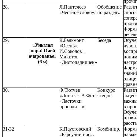
прочи
28.
Л.Пантелеев
Обобщение
Разви
«Честное слово».
по разделу.
спосо
сопер
произ
Форми
речев
29.
К.Бальмонт
Беседа
Обуче
«Унылая
«Осень».
чувст
пора! Очей
И.Соколов-
воспр
очарованье»
Микитов
пони
(6 ч)
«Листопадничек»
настро
Форми
знани
олице
сравн
30.
Ф.Тютчев
Конкурс
Разви
«Листья». А.Фет
чтецов.
акцен
«Ласточки
важны
пропали…».
в проц
Обуче
прави
расста
31-32
К.Паустовский
Комбинир.
Форми
«Барсучий нос».
навык