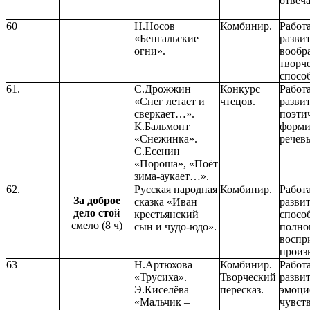
отвеча
60
Н.Носов
Комбинир.
Работ
«Бенгальские
разви
огни».
вообр
творч
спосо
61.
С.Дрожжин
Конкурс
Работ
«Снег летает и
чтецов.
разви
сверкает…».
поэтич
К.Бальмонт
форми
«Снежинка».
речев
С.Есенин
«Пороша», «Поёт
зима-аукает…».
62.
Русская народная
Комбинир.
Работ
За доброе
сказка «Иван –
разви
дело сто
й
крестьянский
спосо
смело (8 ч)
сын и чудо-юдо».
полно
воспр
произ
63
Н.Артюхова
Комбинир.
Работ
«Трусиха».
Творческий
разви
Э.Киселёва
пересказ.
эмоци
«Мальчик –
чувст