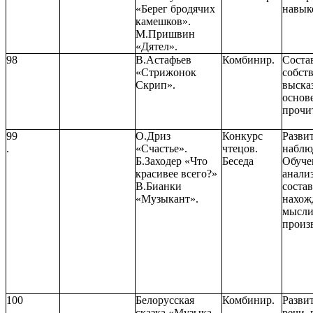
«Берег бродячих
навык
камешков».
М.Пришвин
«Дятел».
98
В.Астафьев
Комбинир.
Соста
«Стрижонок
собст
Скрип».
выска
основ
прочи
99
О.Дриз
Конкурс
Развит
.
«Счастье».
чтецов.
наблю
Б.Заходер «Что
Беседа
Обуче
красивее всего?»
анали
В.Бианки
соста
«Музыкант».
нахож
мысл
произ
100
Белорусская
Комбинир.
Разви
сказка «Музыка –
речи,