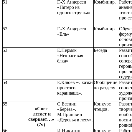
51
Г.-Х.Андерсен
Комбинир.
Работ
«Пятеро из
анали
одного стручка».
текста
про се
52
Г.-Х.Андерсен
Комбинир.
Обуче
«Ель»
форму
основ
произ
53
Е.Пермяк
Беседа
Разви
«Некрасивая
спосо
ёлка».
сопер
героям
прогн
содерж
54
Е.Клюев «Сказки
Обобщение
Разви
простого
по разделу.
сопос
карандаша».
худож
произ
55
С.Есенин
Конкурс
Разви
«Снег
«Берёза».
чтецов.
творч
летает и
М.Пришвин
вообр
сверкает…»
«Деревья в лесу».
воспи
(7ч)
родно
56
И.Никитин
Конкурс
Работ