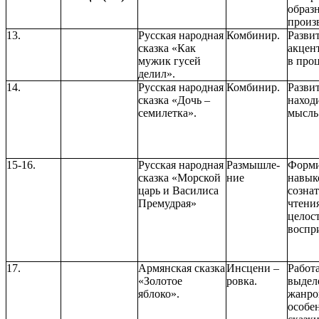
образн
произ
13.
Русская народная
Комбинир.
Разви
сказка «Как
акцен
мужик гусей
в проц
делил».
14.
Русская народная
Комбинир.
Разви
сказка «Дочь –
наход
семилетка».
мысль
15-16.
Русская народная
Размышле-
Форми
сказка «Морской
ние
навык
царь и Василиса
созна
Премудрая»
чтени
целос
воспр
17.
Армянская сказка
Инсцени –
Работ
«Золотое
ровка.
выдел
яблоко».
жанро
особе