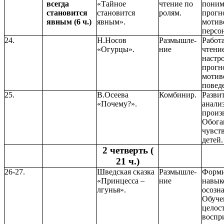
всегда
«Тайное
чтение по
поним
становится
становится
ролям.
прогн
явным (6 ч.)
явным».
мотив
персо
24.
Н.Носов
Размышле-
Работ
«Огурцы».
ние
чтени
настро
прогн
мотив
повед
25.
В.Осеева
Комбинир.
Разви
«Почему?».
анали
произ
Обога
чувст
детей.
2 четверть (
21 ч.)
26-27.
Шведская сказка
Размышле-
Форми
«Принцесса –
ние
навык
лгунья».
осозн
Обуче
целос
воспр