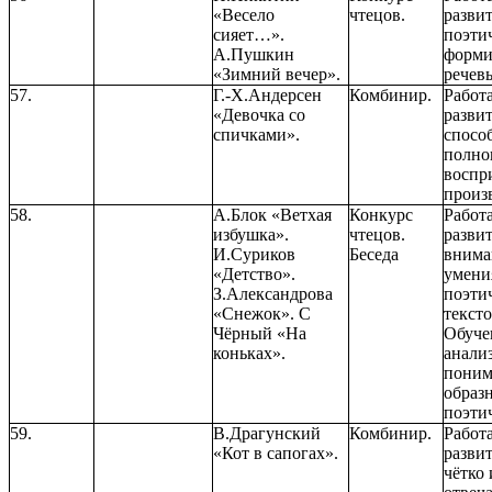
«Весело
чтецов.
разви
сияет…».
поэтич
А.Пушкин
форми
«Зимний вечер».
речев
57.
Г.-Х.Андерсен
Комбинир.
Работ
«Девочка со
разви
спичками».
спосо
полно
воспр
произ
58.
А.Блок «Ветхая
Конкурс
Работ
избушка».
чтецов.
разви
И.Суриков
Беседа
внима
«Детство».
умения
З.Александрова
поэти
«Снежок». С
тексто
Чёрный «На
Обуче
коньках».
анали
пони
образ
поэти
59.
В.Драгунский
Комбинир.
Работ
«Кот в сапогах».
разви
чётко