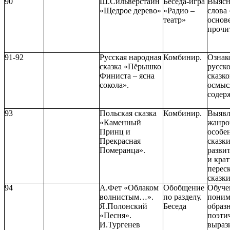
90
Ш.Сильверстайн
Беседа-игра
Выясн
«Щедрое дерево»
«Радио –
слова
театр»
основ
прочи
91-92
Русская народная
Комбинир.
Ознак
сказка «Пёрышко
русск
Финиста – ясна
сказко
сокола».
осмыс
содер
93
Польская сказка
Комбинир.
Выявл
«Каменный
жанро
Принц и
особе
Прекрасная
сказки
Померанца».
разви
и крат
переск
сказки
94
А.Фет «Облаком
Обобщение
Обуче
волнистым…».
по разделу.
пони
Я.Полонский
Беседа
образ
«Песня».
поэти
И.Тургенев
выраз