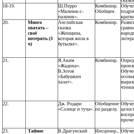
сказки
18-19.
Ш.Перро
Комбинир.
Обуче
«Мальчик-с-
Обобщен.
подро
пальчик».
кратко
20.
Много
Английская
Комбинир.
Разви
хватать –
сказка
сравн
своё
«Женщина,
народ
потерять (3
которая жила в
литер
ч)
бутылке».
21.
Я.Аким
Комбинир.
Опред
«Жадина».
произ
В.Зотов
Обуче
«Бабушкин
осозн
халат».
выраз
чтени
22.
Дж. Родари
Обобщение
Обуче
«Солнце и туча».
по разделу.
целос
воспр
прочи
23.
Тайное
В.Драгунский
Инсценир.,
Обуче