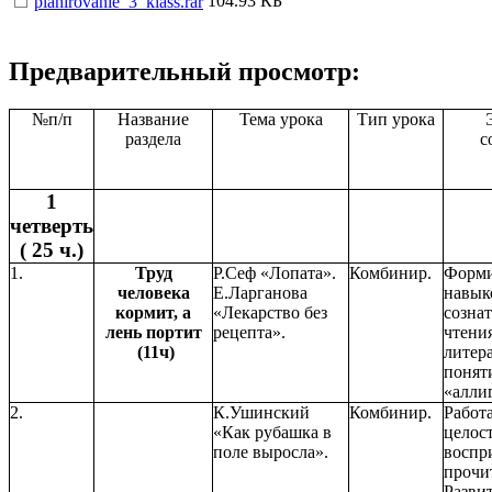
104.93 КБ
planirovanie_3_klass.rar
Предварительный просмотр:
№п/п
Название
Тема урока
Тип урока
раздела
с
1
четверть
( 25 ч.)
1.
Труд
Р.Сеф «Лопата».
Комбинир.
Форми
человека
Е.Ларганова
навык
кормит, а
«Лекарство без
созна
лень портит
рецепта».
чтени
(11ч)
литер
понят
«алли
2.
К.Ушинский
Комбинир.
Работ
«Как рубашка в
целос
поле выросла».
воспр
прочи
Разви