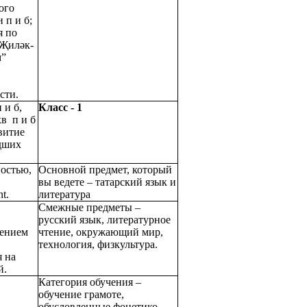
ого
 п и б;
я по
“Җиләк-
м”
сти.
 и б,
Класс - 1
кв п и б
витие
адших
остью,
Основной предмет, который
вы ведете – татарский язык и
t.
литература
Смежные предметы –
русский язык, литературное
нением
чтение, окружающий мир,
технология, физкультура.
 на
й.
Категория обучения –
обучение грамоте,
обусловленные фонетико –