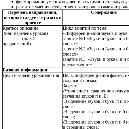
формирование умения осуществлять самостоятельную уч
развитие умения осуществлять контроль и самоконтроль
Перечень направлений,
Содержание
которые следует отразить в
проекте
Краткое описание
Цикл занятий по теме:
(или перечень уроков)
«Дифференциация звуков и букв 
(до 3-5
занятие №1 «Звуки и буквы п и б
предложений)
слогах»
занятие №2 «Звуки и буквы п и б
словах»
занятие №3 «Звуки и буквы п и б
предложении»
Базовая информация:
Цели и задачи
урока/занятия
Цель: дифференциация фонем, 
сходные фонемы.
Задачи:
-Уточнение и сравнение артикул
звучания звуков п и. Б;
-Выделение звуков и букв п и б 
слога;
-Выделение звуков и букв п и б 
слова;
-Выделение звуков и букв п и б и
и середины слова;