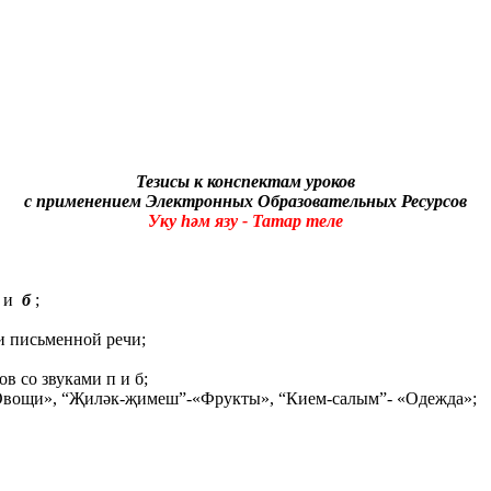
Тезисы к конспектам уроков
с применением Электронных Образовательных Ресурсов
Уку һәм язу - Татар теле
и
б
;
и письменной речи;
в со звуками п и б;
«Овощи», “Җиләк-җимеш”-«Фрукты», “Кием-салым”- «Одежда»;