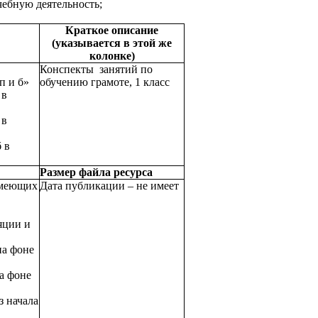
ебную деятельность;
.
Краткое описание
(указывается в этой же
колонке)
Конспекты занятий по
п и б»
обучению грамоте, 1 класс
 в
 в
 в
Размер файла ресурса
имеющих
Дата публикации – не имеет
яции и
на фоне
на фоне
з начала