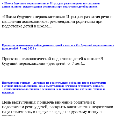
«Школа будущего первоклассника» Игры для развития речи и мышления
дошкольников: рекомендации родителям при подготовке детей к школе.
«Школа будущего первоклассника» Игры для развития речи и
мышления дошкольников: рекомендации родителям при
подготовке детей к школе....
Проект по психологической подготовке детей к школе «Я – будущий первоклассник»
(для детей 6- 7 лет) 2021 г
Проектпо психологической подготовке детей к школе«Я –
будущий первоклассник»(для детей 6- 7 лет)...
Выступление учителя – логопеда на родительском собрании перед родителями
будущих первоклассников. Тема выступления: «Речевая готовность к школе.
Трудности первоклассников с речевыми недостатками при обучении чтению и
письму».
Цель выступления: привлечь внимание родителей к
недостаткам речи у детей, раскрыть влияние этих недостатков
на успеваемость, в первую очередь по русскому языку и