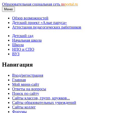
Образовательная социальная сеть
ns
portal.ru
Меню
Обзор возможностей
Детский проект «Алые паруса»
Аттестация педагогических работников
Детский сад
Начальная школа
Школа
НПО и СПО
ВУЗ
Навигация
Вход/регистрация
Главная
Мой мини-сайт
Ответы на вопросы
Поиск по сайту
Сайты классов, групп, кружков...
Сайты образовательных учреждений
Сайты коллег
Форумы