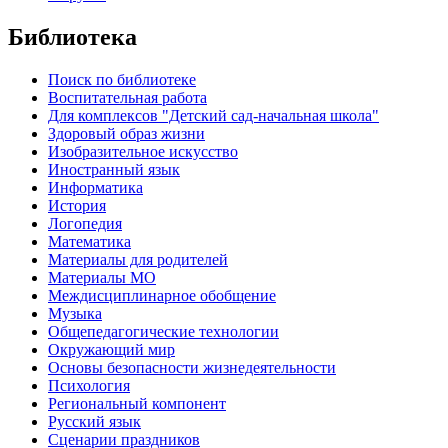
Библиотека
Поиск по библиотеке
Воспитательная работа
Для комплексов "Детский сад-начальная школа"
Здоровый образ жизни
Изобразительное искусство
Иностранный язык
Информатика
История
Логопедия
Математика
Материалы для родителей
Материалы МО
Междисциплинарное обобщение
Музыка
Общепедагогические технологии
Окружающий мир
Основы безопасности жизнедеятельности
Психология
Региональный компонент
Русский язык
Сценарии праздников