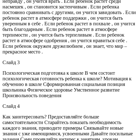
неправду , он учится врать . Если ребенок растет среди
насмешек , он становится застенчивым . Если ребенка
постоянно сравнивать с другими, он учится завидовать . Если
ребенок растет в атмосфере поддержки , он учится быть
уверенным в себе . Если ребенок растет в похвале , он учится
быть благодарным . Если ребенок растет в атмосфере
терпимости , он учится быть терпеливым . Если ребенок
растет в атмосфере одобрения , он учится нравиться себе .
Если ребенок окружен дружелюбием , он знает, что мир –
прекрасное место .
Слайд 3
Психологическая подготовка к школе В чем состоит
психологическая готовность ребенка к школе? Мотивация к
обучению в школе Сформированная социальная позиция
школьника Физическое здоровье Умственное развитие
Произвольность поведения
Слайд 4
Как заинтересовать? Предоставляйте больше
самостоятельности Старайтесь показать необходимость
каждого знания, приводите примеры Связывайте новые
знания с уже имеющимися, усвоенными Давайте посильные
задания Сами проявляйте интерес к занятиям, урокам,