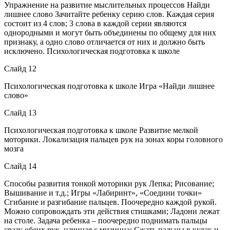
Упражнение на развитие мыслительных процессов Найди
лишнее слово Зачитайте ребенку серию слов. Каждая серия
состоит из 4 слов; 3 слова в каждой серии являются
однородными и могут быть объединены по общему для них
признаку, а одно слово отличается от них и должно быть
исключено. Психологическая подготовка к школе
Слайд 12
Психологическая подготовка к школе Игра «Найди лишнее
слово»
Слайд 13
Психологическая подготовка к школе Развитие мелкой
моторики. Локализация пальцев рук на зонах коры головного
мозга
Слайд 14
Способы развития тонкой моторики рук Лепка; Рисование;
Вышивание и т.д.; Игры «Лабиринт», «Соедини точки»
Сгибание и разгибание пальцев. Поочередно каждой рукой.
Можно сопровождать эти действия стишками; Ладони лежат
на столе. Задача ребенка – поочередно поднимать пальцы
сразу обеих рук, начиная с мизинца; Сжать пальцы в кулак и