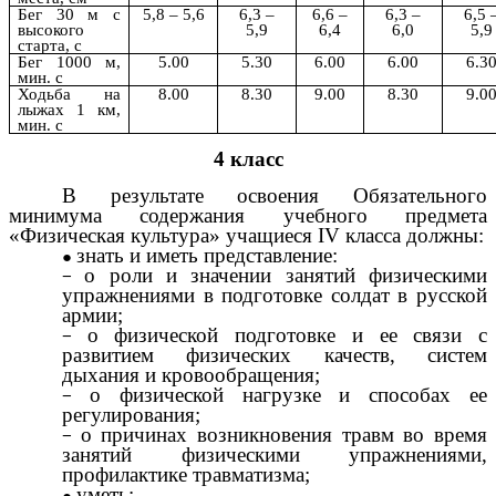
Бег 30 м с
5,8 – 5,6
6,3 –
6,6 –
6,3 –
6,5 
высокого
5,9
6,4
6,0
5,9
старта, с
Бег 1000 м,
5.00
5.30
6.00
6.00
6.3
мин. с
Ходьба на
8.00
8.30
9.00
8.30
9.0
лыжах 1 км,
мин. с
4 класс
В результате освоения Обязательного
минимума содержания учебного предмета
«Физическая культура» учащиеся IV класса должны:
знать и иметь представление:
о роли и значении занятий физическими
упражнениями в подготовке солдат в русской
армии;
о физической подготовке и ее связи с
развитием физических качеств, систем
дыхания и кровообращения;
о физической нагрузке и способах ее
регулирования;
о причинах возникновения травм во время
занятий физическими упражнениями,
профилактике травматизма;
уметь: