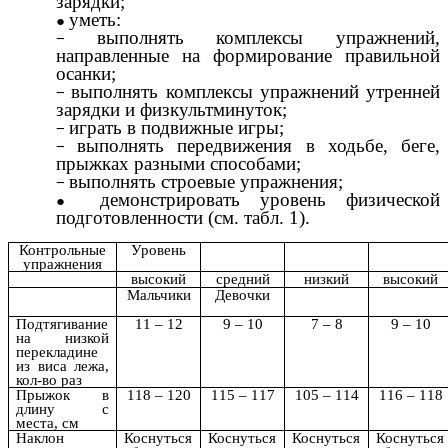
зарядки;
уметь:
выполнять комплексы упражнений,
направленные на формирование правильной
осанки;
выполнять комплексы упражнений утренней
зарядки и физкультминуток;
играть в подвижные игры;
выполнять передвижения в ходьбе, беге,
прыжках разными способами;
выполнять строевые упражнения;
демонстрировать уровень физической
подготовленности (см. табл. 1).
Контрольные
Уровень
упражнения
высокий
средний
низкий
высокий
Мальчики
Девочки
Подтягивание
11 – 12
9 – 10
7 – 8
9 – 10
на низкой
перекладине
из виса лежа,
кол-во раз
Прыжок в
118 – 120
115 – 117
105 – 114
116 – 118
длину с
места, см
Наклон
Коснуться
Коснуться
Коснуться
Коснуться