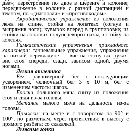
два»; перестроение по двое в шеренге и колонне;
передвижение в колонне с разной дистанцией и
темпом, по «диагонали» и «противоходом».
Акробатические упражнения
из положения
лежа на спине, стойка на лопатках (согнув и
выпрямив ноги); кувырок вперед в группировке; из
стойки на лопатках полупереворот назад в стойку на
коленях.
Гимнастические упражнения прикладного
характера:
танцевальные упражнения, упражнения
на низкой перекладине — вис на согнутых руках,
вис стоя спереди, сзади, зависом одной, двумя
ногами.
Легкая атлетика
Бег:
равномерный бег с последующим
ускорением, челночный бег 3 х 10 м, бег с
изменением частоты шагов.
Броски
большого мяча снизу из положения
стоя и сидя из-за головы.
Метание
малого мяча на дальность из-за
головы.
Прыжки:
на месте и с поворотом на 90° и
100°, по разметкам, через препятствия; в высоту с
прямого разбега; со скакалкой.
Лыжные гонки