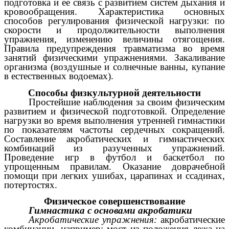
подготовка и ее связь с развитием систем дыхания и
кровообращения. Характеристика основных
способов регулирования физической нагрузки: по
скорости и продолжительности выполнения
упражнения, изменению величины отягощения.
Правила предупреждения травматизма во время
занятий физическими упражнениями. Закаливание
организма (воздушные и солнечные ванны, купание
в естественных водоемах).
Способы физкультурной деятельности
Простейшие наблюдения за своим физическим
развитием и физической подготовкой. Определение
нагрузки во время выполнения утренней гимнастики
по показателям частоты сердечных сокращений.
Составление акробатических и гимнастических
комбинаций из разученных упражнений.
Проведение игр в футбол и баскетбол по
упрощенным правилам. Оказание доврачебной
помощи при легких ушибах, царапинах и ссадинах,
потертостях.
Физическое совершенствование
Гимнастика с основами акробатики
Акробатические упражнения:
акробатические
комбинации, например: мост из положения лежа на