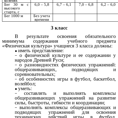
коленях
Бег 30 м с
6,0 – 5,8
6,7 – 6,1
7,0 – 6,8
6,2 – 6,0
высокого
старта, с
Бег 1000 м
Без учета
времени
3 класс
В результате освоения обязательного
минимума содержания учебного предмета
«Физическая культура» учащиеся 3 класса должны:
иметь представление:
о физической культуре и ее содержании у
народов Древней Руси;
о разновидностях физических упражнений:
общеразвивающих, подводящих и
соревновательных;
об особенностях игры в футбол, баскетбол,
волейбол;
уметь:
составлять и выполнять комплексы
общеразвивающих упражнений на развитие
силы, быстроты, гибкости и координации;
выполнять комплексы общеразвивающих и
подводящих упражнений для освоения
технических действий игры в футбол,