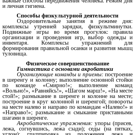
важные способы передвижения человека. Режим дня
и личная гигиена.
Способы физкультурной деятельности
Оздоровительные занятия в режиме дня:
комплексы утренней зарядки, физкультминутки.
Подвижные игры во время прогулок: правила
организации и проведения игр, выбор одежды и
инвентаря. Комплексы упражнений для
формирования правильной осанки и развития мышц
туловища.
Физическое совершенствование
Гимнастика с основами акробатики
Организующие команды и приемы:
построение
в шеренгу и колонну; выполнение основной стойки
по команде «Смирно!»; выполнение команд
«Вольно!», «Равняйсь!», «Шагом марш!», «На месте
стой!»; размыкание в шеренге и колонне на месте;
построение в круг колонной и шеренгой; повороты
на месте налево и направо по командам «Налево!» и
«Направо!»; размыкание и смыкание приставными
шагами в шеренге.
Акробатические упражнения:
упоры (присев,
лежа, согнувшись, лежа сзади); седы (на пятках,
углом); группировка из положения лежа и