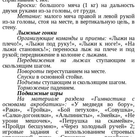
Броски:
большого мяча (1 кг) на дальность
двумя руками из-за головы, от груди.
Метание:
малого мяча правой и левой рукой
из-за головы, стоя на месте, в вертикальную цель, в
стену.
Лыжные гонки
Организующие команды и приемы:
«Лыжи на
плечо!», «Лыжи под руку!», «Лыжи к ноге!», «На
лыжи становись!»; переноска лыж на плече и под
рукой; передвижение в колонне с лыжами.
Передвижения на лыжах
ступающим и
скользящим шагом.
Повороты
переступанием на месте.
Спуски
в основной стойке.
Подъемы
ступающим и скользящим шагом.
Торможение
падением.
Подвижные игры
На материале раздела «Гимнастика с
основами акробатики»:
«У медведя во бору»,
«Раки», «Тройка», «Бой петухов», «Совушка»,
«Салки-догонялки», «Альпинисты», «Змейка», «Не
урони мешочек», «Петрушка на скамейке»,
«Пройди бесшумно», «Через холодный ручей» 2;
игровые задания с использованием строевых