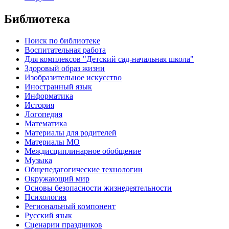
Библиотека
Поиск по библиотеке
Воспитательная работа
Для комплексов "Детский сад-начальная школа"
Здоровый образ жизни
Изобразительное искусство
Иностранный язык
Информатика
История
Логопедия
Математика
Материалы для родителей
Материалы МО
Междисциплинарное обобщение
Музыка
Общепедагогические технологии
Окружающий мир
Основы безопасности жизнедеятельности
Психология
Региональный компонент
Русский язык
Сценарии праздников