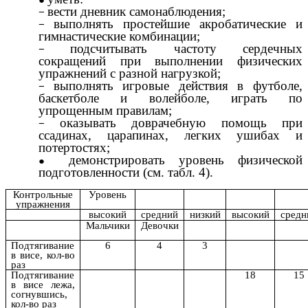
вести дневник самонаблюдения;
выполнять простейшие акробатические и
гимнастические комбинации;
подсчитывать частоту сердечных
сокращений при выполнении физических
упражнений с разной нагрузкой;
выполнять игровые действия в футболе,
баскетболе и волейболе, играть по
упрощенным правилам;
оказывать доврачебную помощь при
ссадинах, царапинах, легких ушибах и
потертостях;
демонстрировать уровень физической
подготовленности (см. табл. 4).
Контрольные
Уровень
упражнения
высокий
средний
низкий
высокий
средн
Мальчики
Девочки
Подтягивание
6
4
3
в висе, кол-во
раз
Подтягивание
18
15
в висе лежа,
согнувшись,
кол-во раз