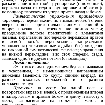
раскачивание в плотной группировке (с помощью);
перекаты назад из седа в группировке и обратно (с
помощью); перекаты из упора присев назад и боком.
Гимнастические упражнения прикладного
характера:
передвижение по гимнастической стенке
вверх и вниз, горизонтально лицом и спиной к
опоре; ползание и переползание по-пластунски;
преодоление полосы препятствий с элементами
лазанья, перелезания поочередно перемахом правой
и левой ногой, переползания; танцевальные
упражнения (стилизованные ходьба и бег); хождение
по наклонной гимнастической скамейке; упражнения
на низкой перекладине: вис стоя спереди, сзади,
зависом одной и двумя ногами (с помощью).
Легкая атлетика
Бег:
с высоким подниманием бедра, прыжками
и ускорением, с изменяющимся направлением
движения (змейкой, по кругу, спиной вперед), из
разных исходных положений и с разным
положением рук.
Прыжки:
на месте (на одной ноге, с
поворотами вправо и влево), с продвижением вперед
и назад, левым и правым боком, в длину и высоту с
места; запрыгивание на горку из матов и
спрыгивание с нее.