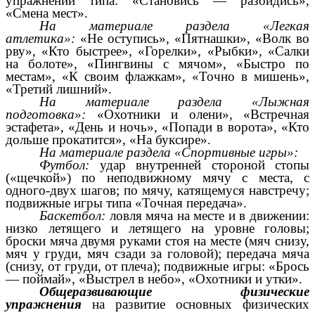
упражнений типа: «Становись — разойдись»,
«Смена мест».
На материале раздела «Легкая
атлетика»:
«Не оступись», «Пятнашки», «Волк во
рву», «Кто быстрее», «Горелки», «Рыбки», «Салки
на болоте», «Пингвины с мячом», «Быстро по
местам», «К своим флажкам», «Точно в мишень»,
«Третий лишний».
На материале раздела «Лыжная
подготовка»:
«Охотники и олени», «Встречная
эстафета», «День и ночь», «Попади в ворота», «Кто
дольше прокатится», «На буксире».
На материале раздела «Спортивные игры»:
Футбол:
удар внутренней стороной стопы
(«щечкой») по неподвижному мячу с места, с
одного-двух шагов; по мячу, катящемуся навстречу;
подвижные игры типа «Точная передача».
Баскетбол:
ловля мяча на месте и в движении:
низко летящего и летящего на уровне головы;
броски мяча двумя руками стоя на месте (мяч снизу,
мяч у груди, мяч сзади за головой); передача мяча
(снизу, от груди, от плеча); подвижные игры: «Брось
— поймай», «Выстрел в небо», «Охотники и утки».
Общеразвивающие физические
упражнения
на развитие основных физических