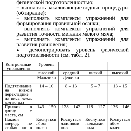
физической подготовленностью;
выполнять закаливающие водные процедуры
(обтирание);
выполнять комплексы упражнений для
формирования правильной осанки;
выполнять комплексы упражнений для
развития точности метания малого мяча;
выполнять комплексы упражнений для
развития равновесия;
демонстрировать уровень физической
подготовленности (см. табл. 2).
Контрольные
Уровень
упражнения
высокий
средний
низкий
высокий
Мальчики
Девочки
Подтягивание
14 – 16
8 – 13
5 – 7
13 – 15
на низкой
перекладине
из виса лежа,
кол-во раз
Прыжок в
143 – 150
128 – 142
119 – 127
136 – 146
длину с
места, см
Наклон
Коснуться
Коснуться
Коснуться
Коснуться
вперед, не
лбом
ладонями
пальцами
лбом
сгибая ног в
колен
пола
пола
колен