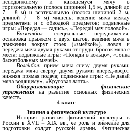
неподвижному и катящемуся мячу в
горизонтальную (полоса шириной 1,5 м, длиной до
7 – 8 м) и вертикальную (полоса шириной 2 м,
длиной 7 – 8 м) мишень; ведение мяча между
предметами и с обводкой предметов; подвижные
игры: «Передал — садись», «Передай мяч головой».
Баскетбол:
специальные передвижения,
остановка прыжком с двух шагов, ведение мяча в
движении вокруг стоек («змейкой»), ловля и
передача мяча двумя руками от груди; бросок мяча с
места; подвижные игры: «Попади в кольцо», «Гонка
баскетбольных мячей».
Волейбол:
прием мяча снизу двумя руками;
передача мяча сверху двумя руками вперед-вверх;
нижняя прямая подача; подвижные игры: «Не давай
мяча водящему», «Круговая лапта».
Общеразвивающие физические
упражнения
на развитие основных физических
качеств.
4 класс
Знания о физической культуре
История развития физической культуры в
России в XVII – XIX вв., ее роль и значение для
подготовки солдат русской армии. Физическая