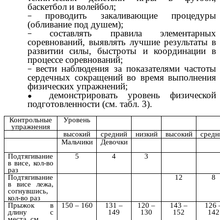
баскетбол и волейбол;
проводить закаливающие процедуры
(обливание под душем);
составлять правила элементарных
соревнований, выявлять лучшие результаты в
развитии силы, быстроты и координации в
процессе соревнований;
вести наблюдения за показателями частоты
сердечных сокращений во время выполнения
физических упражнений;
демонстрировать уровень физической
подготовленности (см. табл. 3).
Контрольные
Уровень
упражнения
высокий
средний
низкий
высокий
средн
Мальчики
Девочки
Подтягивание
5
4
3
в висе, кол-во
раз
Подтягивание
12
8
в висе лежа,
согнувшись,
кол-во раз
Прыжок в
150 – 160
131 –
120 –
143 –
126 
длину с
149
130
152
142
места, см