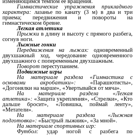
изменяющимся темпом ее вращения.
Гимнастические упражнения прикладного
характера:
лазанье по канату (3 м) в два и три
приема; передвижения и повороты на
гимнастическом бревне.
Легкая атлетика
Прыжки
в длину и высоту с прямого разбега,
согнув ноги.
Лыжные гонки
Передвижения на лыжах:
одновременный
двухшажный ход, чередование одновременного
двухшажного с попеременным двухшажным.
Поворот
переступанием.
Подвижные игры
На материале раздела «Гимнастика с
основами акробатики»:
«Парашютисты»,
«Догонялки на марше», «Увертывайся от мяча».
На материале раздела «Легкая
атлетика»:
«Защита укрепления», «Стрелки», «Кто
дальше бросит», «Ловишка, поймай ленту»,
«Метатели».
На материале раздела «Лыжная
подготовка»:
«Быстрый лыжник», «За мной».
На материале спортивных игр:
Футбол:
удар ногой с разбега по