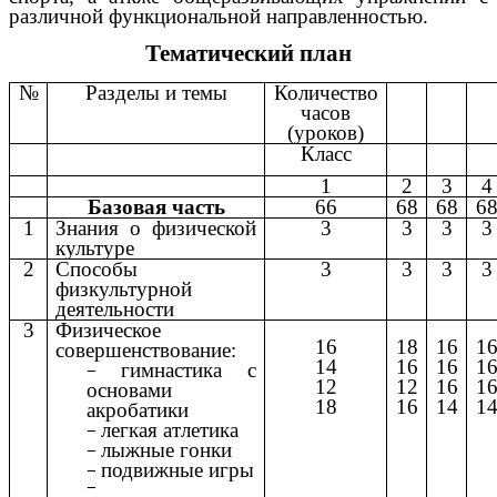
различной функциональной направленностью.
Тематический план
№
Разделы и темы
Количество
часов
(уроков)
Класс
1
2
3
4
Базовая часть
66
68
68
6
1
Знания о физической
3
3
3
3
культуре
2
Способы
3
3
3
3
физкультурной
деятельности
3
Физическое
16
18
16
1
совершенствование:
14
16
16
1
гимнастика с
12
12
16
1
основами
18
16
14
1
акробатики
легкая атлетика
лыжные гонки
подвижные игры