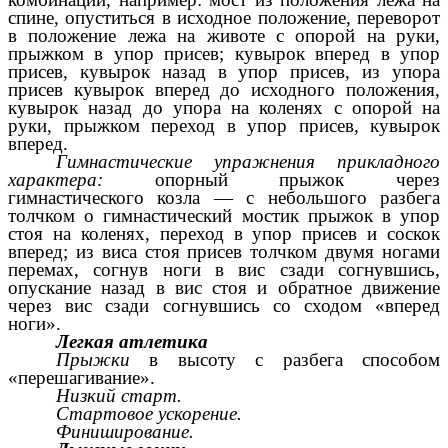
спине, опуститься в исходное положение, переворот
в положение лежа на животе с опорой на руки,
прыжком в упор присев; кувырок вперед в упор
присев, кувырок назад в упор присев, из упора
присев кувырок вперед до исходного положения,
кувырок назад до упора на коленях с опорой на
руки, прыжком переход в упор присев, кувырок
вперед.
Гимнастические упражнения прикладного
характера:
опорный прыжок через
гимнастического козла — с небольшого разбега
толчком о гимнастический мостик прыжок в упор
стоя на коленях, переход в упор присев и соскок
вперед; из виса стоя присев толчком двумя ногами
перемах, согнув ноги в вис сзади согнувшись,
опускание назад в вис стоя и обратное движение
через вис сзади согнувшись со сходом «вперед
ноги».
Легкая атлетика
Прыжки
в высоту с разбега способом
«перешагивание».
Низкий старт.
Стартовое ускорение.
Финиширование.