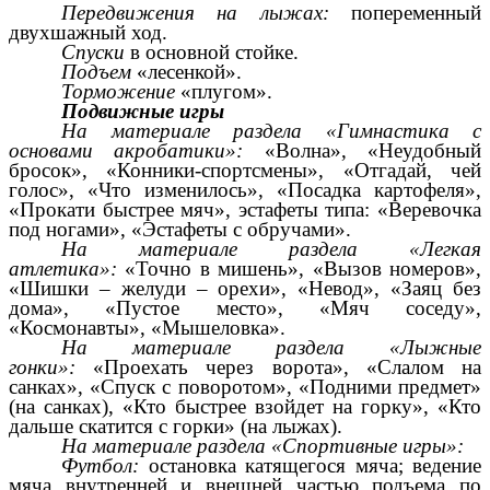
Передвижения на лыжах:
попеременный
двухшажный ход.
Спуски
в основной стойке.
Подъем
«лесенкой».
Торможение
«плугом».
Подвижные игры
На материале раздела «Гимнастика с
основами акробатики»:
«Волна», «Неудобный
бросок», «Конники-спортсмены», «Отгадай, чей
голос», «Что изменилось», «Посадка картофеля»,
«Прокати быстрее мяч», эстафеты типа: «Веревочка
под ногами», «Эстафеты с обручами».
На материале раздела «Легкая
атлетика»:
«Точно в мишень», «Вызов номеров»,
«Шишки – желуди – орехи», «Невод», «Заяц без
дома», «Пустое место», «Мяч соседу»,
«Космонавты», «Мышеловка».
На материале раздела «Лыжные
гонки»:
«Проехать через ворота», «Слалом на
санках», «Спуск с поворотом», «Подними предмет»
(на санках), «Кто быстрее взойдет на горку», «Кто
дальше скатится с горки» (на лыжах).
На материале раздела «Спортивные игры»:
Футбол:
остановка катящегося мяча; ведение
мяча внутренней и внешней частью подъема по