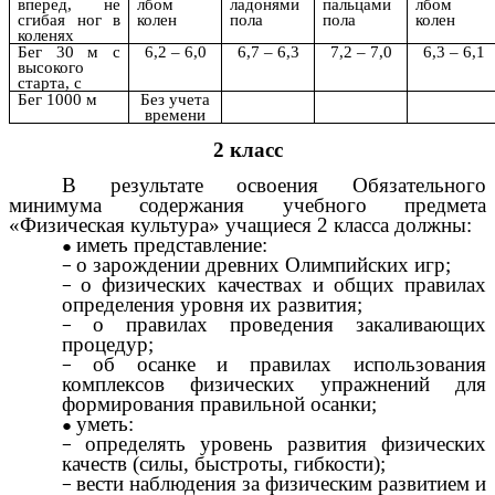
вперед, не
лбом
ладонями
пальцами
лбом
сгибая ног в
колен
пола
пола
колен
коленях
Бег 30 м с
6,2 – 6,0
6,7 – 6,3
7,2 – 7,0
6,3 – 6,1
высокого
старта, с
Бег 1000 м
Без учета
времени
2 класс
В результате освоения Обязательного
минимума содержания учебного предмета
«Физическая культура» учащиеся 2 класса должны:
иметь представление:
о зарождении древних Олимпийских игр;
о физических качествах и общих правилах
определения уровня их развития;
о правилах проведения закаливающих
процедур;
об осанке и правилах использования
комплексов физических упражнений для
формирования правильной осанки;
уметь:
определять уровень развития физических
качеств (силы, быстроты, гибкости);
вести наблюдения за физическим развитием и