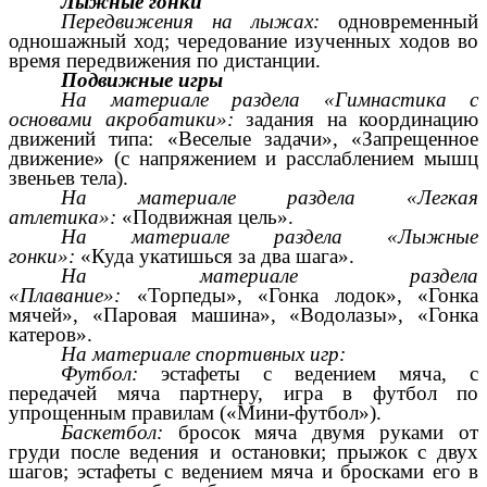
Лыжные гонки
Передвижения на лыжах:
одновременный
одношажный ход; чередование изученных ходов во
время передвижения по дистанции.
Подвижные игры
На материале раздела «Гимнастика с
основами акробатики»:
задания на координацию
движений типа: «Веселые задачи», «Запрещенное
движение» (с напряжением и расслаблением мышц
звеньев тела).
На материале раздела «Легкая
атлетика»:
«Подвижная цель».
На материале раздела «Лыжные
гонки»:
«Куда укатишься за два шага».
На материале раздела
«Плавание»:
«Торпеды», «Гонка лодок», «Гонка
мячей», «Паровая машина», «Водолазы», «Гонка
катеров».
На материале спортивных игр:
Футбол:
эстафеты с ведением мяча, с
передачей мяча партнеру, игра в футбол по
упрощенным правилам («Мини-футбол»).
Баскетбол:
бросок мяча двумя руками от
груди после ведения и остановки; прыжок с двух
шагов; эстафеты с ведением мяча и бросками его в