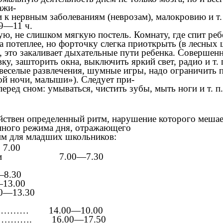
ажи-
 к нервным заболеваниям (неврозам), малокровию и т.
 9—11 ч.
ю, не слишком мягкую постель. Комнату, где спит реб
потеплее, но форточку слегка приоткрыть (в лесных ш
 это закаливает дыхательные пути ребенка. Совершенн
у, зашторить окна, выключить яркий свет, радио и т. 
 веселые развлечения, шумные игры, надо ограничить п
ой ночи, малыши»). Следует при-
ред сном: умываться, чистить зубы, мыть ноги и т. п.
йствен определенный ритм, нарушение которого мешае
анного режима дня, отражающего
им для младших школьников:
7.00
 постели
7.00—7.30
—8.30
—13.00
00—13.30
ы……………
14.00—10.00
а…………….
16.00—17.50