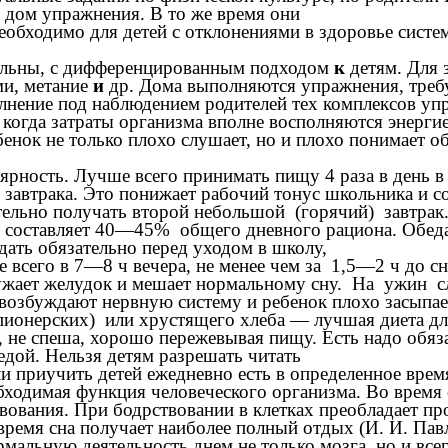
а дом упражнения. В то же время они
необходимо для детей с отклонениями в здоровье сист
альны, с дифференцированным подходом
к
детям. Для 
ми, метание
и
др. Дома выполняются упражнения, треб
нение под наблюдением родителей тех комплексов упр
 когда затраты организма вполне восполняются энерги
енок не только плохо слушает, но и плохо понимает об
лярность. Лучше всего принимать пищу 4 раза в день 
з завтрака. Это понижает рабочий тонус школьника и 
тельно получать второй небольшой (горячий) завтрак
оставляет 40—45% общего дневного рациона. Обедат
дать обязательно перед уходом в школу,
е всего в 7—8 ч вечера, не менее чем за 1,5—2 ч до 
ружает желудок и мешает нормальному сну. На ужин 
буждают нервную систему и ребенок плохо засыпает.
 пионерских) или хрустящего хлеба — лучшая диета дл
, не спеша, хорошо пережевывая пищу. Есть надо обяза
едой. Нельзя детям разрешать читать
и приучить детей ежедневно есть в определенное время
одимая функция человеческого организма. Во время с
ования. При бодрствовании в клетках преобладает проц
время сна получает наиболее полный отдых (И. И. Па
мальную деятельность днем не только мозга, но и все