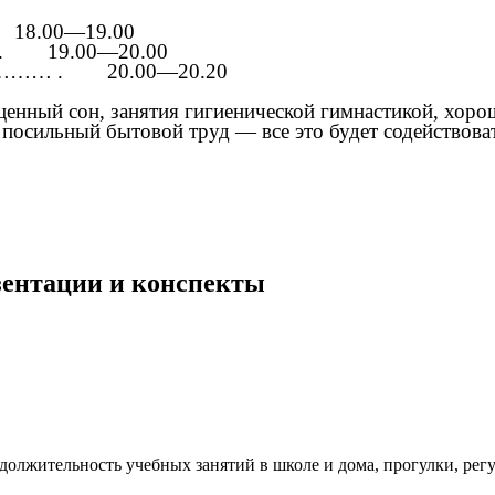
0
18.00—19.00
.
19.00—20.00
………… .
20.00—20.20
енный сон, занятия гигиенической гимнастикой, хоро
посильный бытовой труд — все это будет содействова
езентации и конспекты
олжительность учебных занятий в школе и дома, прогулки, регул