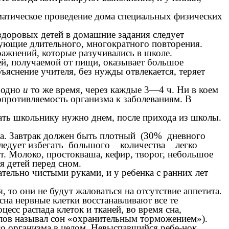
ематическое проведение дома специальных физических
здоровых детей в домашние задания следует
ующие длительного, многократного повторения.
ажнений, которые разучивались в школе.
ей, получаемой от пищи, оказывает большое
ъяснение учителя, без нужды отвлекается, теряет
в одно
и
то же время, через каждые 3—4 ч. Ни в коем
сопротивляемость организма к заболеваниям. В
.
ь школьнику нужно днем, после прихода из школы.
сна. Завтрак должен быть плотный (30% дневного
следует избегать большого количества легко
 Молоко, простокваша, кефир, творог, небольшое
я детей перед сном.
тельно чистыми руками, и у ребенка с ранних лет
, то они не будут жаловаться на отсутствие аппетита.
на нервные клетки восстанавливают все те
есс распада клеток и тканей, во время сна,
влов называл сон «охранительным торможением»).
го организма в целом, Невыспавшийся ребе-нок