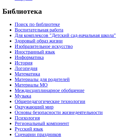
Библиотека
Поиск по библиотеке
Воспитательная работа
Для комплексов "Детский сад-начальная школа"
Здоровый образ жизни
Изобразительное искусство
Иностранный язык
Информатика
История
Логопедия
Математика
Материалы для родителей
Материалы МО
Междисциплинарное обобщение
Музыка
Общепедагогические технологии
Окружающий мир
Основы безопасности жизнедеятельности
Психология
Региональный компонент
Русский язык
Сценарии праздников