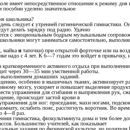
оле имеет непосредственное отношение к режиму дня 
м пособии уделено значительное
ня школьника?
 день следует
с
утренней гигиенической гимнастики. Он
удут делать зарядку под радио. Удачно
ются с эмоциональным бодрым музыкальным сопровожд
школьники могут заниматься самостоятельно, выполня
ы, майка
и
тапочки) при открытой форточке или на возд
ке надо с 4 лет. К 6—7 годам это войдет в привычку,
 кратковременного активного отдыха при выполнении
одит через 30—35 мин умственной работы.
 выполнением домашних заданий.
ению, особенно в мышечных тканях, активизирует рабо
вному мозгу, ускоряет и повышает выделение продукт
вести упражнения для сгибания и выпрямления рук, сж
ение, происходит застой крови в
пражнения для ног: приседание, махи ногами, подско
мнату, ослабить пояс, расстегнуть воротник. Во вре
о 4—8 раз.
нняя гимнастика, физкультминута дома и тем более д
ссов. Большинство учителей, как показывает
альные задания по физической культуре, но родители 