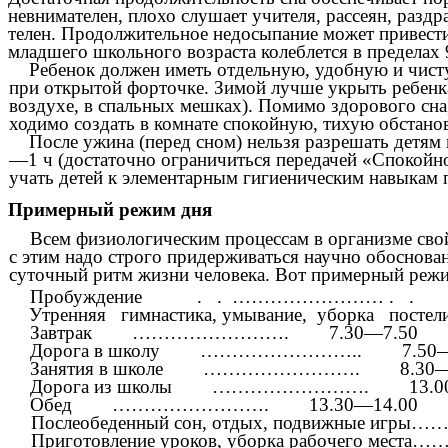
невнимателен, плохо слушает учителя, рассеян, раздр
телен. Продолжительное недосыпание может привести
младшего школьного возраста колеблется в пределах
Ребенок должен иметь отдельную, удобную и чисту
при открытой форточке. Зимой лучше укрыть ребенка 
воздухе, в спальных мешках). Помимо здорового сна,
ходимо создать в комнате спокойную, тихую обстановк
После ужина (перед сном) нельзя разрешать детям
—1 ч (достаточно ограничиться передачей «Спокойн
учать детей к элементарным гигиеническим навыкам пе
Примерный режим дня
Всем физиологическим процессам в организме сво
с этим надо строго придерживаться научно обоснов
суточный ритм жизни человека. Вот примерный реж
Пробуждение . . …………………… . .
Утренняя гимнастика, умывание, уборка
Завтрак …………………….
7.30—7.50
Дорога в школу ……………………..
7.50
Занятия в школе …………………….
8.30
Дорога из школы …………………….
13.
Обед …………………….
13.30—14.00
Послеобеденный сон, отдых, подвижные игр
Приготовление уроков, уборка рабочего мест