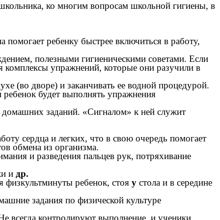
школьника, ко многим вопросам школьной гигиены, в
а помогает ребенку быстрее включиться в работу,
ением, полезными гигиеническими советами. Если
я комплексы упражнений, которые они разучили в
ухе (во дворе) и заканчивать ее водной процедурой.
 и ребенок будет выполнять упражнения
 домашних заданий. «Сигналом» к ней служит
ту сердца и легких, что в свою очередь помогает
ов обмена из организма.
имания и разведения пальцев рук, потряхивание
ки и
др.
мя физкультминуты ребенок, стоя
у
стола и в середине
омашние задания по физической культуре
Не всегда контролируют выполнение, и ученики,