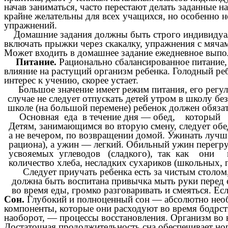
начав заниматься, часто перестают делать заданные н
крайне желательны для всех учащихся, но особенно 
упражнений.
Домашние задания должны быть строго индивиду
включать прыжки через скакалку, упражнения с мяча
Может входить в домашнее задание ежедневное выпол
Питание.
Рационально сбалансированное питание,
влияние на растущий организм ребенка. Голодный реб
интерес к учению, скорее устает.
Большое значение имеет режим питания, его регу
случае не следует отпускать детей утром в школу бе
школе (на большой перемене) ребенок должен обяза
Основная еда в течение дня — обед, который с
Детям, занимающимся во вторую смену, следует обе
а не вечером, по возвращении домой. Ужинать лучш
рациона), а ужин — легкий. Обильный ужин перег
усвояемых углеводов (сладкого), так как они воз
количество хлеба, несладких сухариков (школьных,
Следует приучать ребенка есть за чистым столом
должна быть воспитана привычка мыть руки перед 
во время еды, громко разговаривать и смеяться. Есл
Сон.
Глубокий и полноценный сон — абсолютно необх
компоненты, которые они расходуют во время бодрств
наоборот, — процессы восстановления. Организм во 
Достаточная продолжительность сна обеспечивает нор