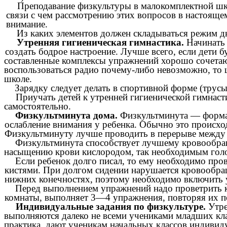
Преподавание физкультуры в малокомплектной шк
связи с чем рассмотрению этих вопросов в настояще
внимание.
Из каких элементов должен складываться режим д
Утренняя гигиеническая гимнастика.
Начинать
создать бодрое настроение. Лучше всего, если дети б
составленные комплексы упражнений хорошо сочета
воспользоваться радио почему-либо невозможно, то 
школе.
Зарядку следует делать в спортивной форме (трус
Приучать детей к утренней гигиенической гимнасти
самостоятельно.
Физкультминута дома.
Физкультминута — форма
ослабление внимания у ребенка. Обычно это происх
Физкультминуту лучше проводить в перерыве между
Физкультминута способствует лучшему кровообращ
насыщению крови кислородом, так необходимым голо
Если ребенок долго писал, то ему необходимо про
кистями. При долгом сидении нарушается кровообращ
нижних конечностях, поэтому необходимо включить у
Перед выполнением упражнений надо проветрить ко
комнаты, выполняет 3—4 упражнения, повторяя их п
Индивидуальные задания по физкультуре.
Утре
выполняются далеко не всеми учениками младших кла
практика, дают ученикам начальных классов индивиду