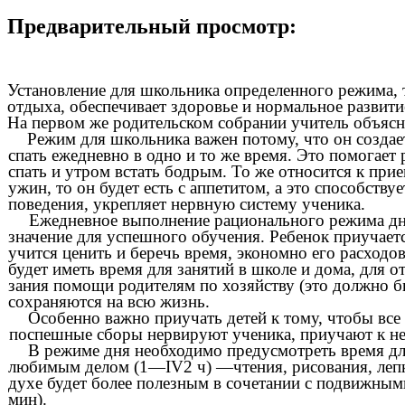
Предварительный просмотр:
Установление для школьника определенного режима, т
отдыха, обеспечивает здоровье и нормальное развити
На первом же родительском собрании учитель объясня
Режим для школьника важен потому, что он создае
спать ежедневно в одно и то же время. Это помогает 
спать и утром встать бодрым. То же относится к прие
ужин, то он будет есть с аппетитом, а это способс
поведения, укрепляет нервную систему ученика.
Ежедневное выполнение рационального режима дня
значение для успешного обучения. Ребенок приучаетс
учится ценить и беречь время, экономно его расходо
будет иметь время для занятий в школе и дома, для о
зания помощи родителям по хозяйству (это должно 
сохраняются на всю жизнь.
Особенно важно приучать детей к тому, чтобы все 
поспешные сборы нервируют ученика, приучают к н
В режиме дня необходимо предусмотреть время для
любимым делом (1—IV2 ч) —чтения, рисования, лепки
духе будет более полезным в сочетании с подвижны
мин).