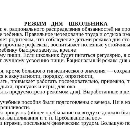
РЕЖИМ ДНЯ ШКОЛЬНИКА
. е. рационального распределения обязанностей на пр
е ребенка. Правильное чередование труда и отдыха име
ет родителям, что соблюдение детьми режима дня стол
т прочные рефлексы, воспитывает полезные устойчивы
ребенку быстрее заснуть, крепче
му пищи. Если школьник будет питаться регулярно, в о
твует лучшему усвоению пищи. Рациональный режим дня
, кроме большого гигиенического значения — сохран
я к аккуратности, порядку, опрятности,
вать, привыкает работать последовательно, прилежно,
тдыха, прогулок и игры, для ока-
быть предусмотрено режимом дня). Выработанные в де
учебные пособия были подготовлены с вечера. Ни в коем
еряшливости.
 прогулок (общее пребывание на воздухе должно быть
, выпиливания и т. п. Пребывание на воз-
ми играми, посильным физическим трудом. Большую п