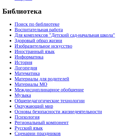
Библиотека
Поиск по библиотеке
Воспитательная работа
Для комплексов "Детский сад-начальная школа"
Здоровый образ жизни
Изобразительное искусство
Иностранный язык
Информатика
История
Логопедия
Математика
Материалы для родителей
Материалы МО
Междисциплинарное обобщение
Музыка
Общепедагогические технологии
Окружающий мир
Основы безопасности жизнедеятельности
Психология
Региональный компонент
Русский язык
Сценарии праздников