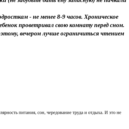
и (не забудьте дать ему запасную) не пачкали
дросткам - не менее 8-9 часов. Хроническое
бенок проветривал свою комнату перед сном.
этому, вечером лучше ограничиться чтением
ярность питания, сон, чередование труда и отдыха. И это не