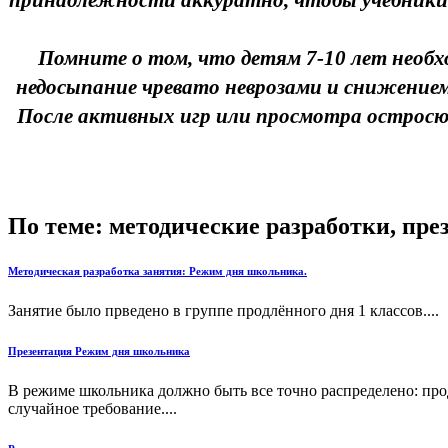
принадлежности аккуратно, чтобы учебники бы
Помните о том, что детям 7-10 лет необход
недосыпание чревато неврозами и снижением
После активных игр или просмотра остросю
По теме: методические разработки, пр
Методическая разработка занятия: Режим дня школьника.
Занятие было прведено в группе продлённого дня 1 классов....
Презентация Режим дня школьника
В режиме школьника должно быть все точно распределено: прод
случайное требование....