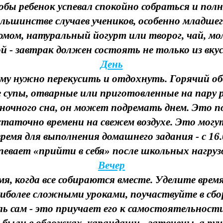
бы ребенок успевал спокойно собраться и по
льшинстве случаев учеников, особенно младшег
мом, натуральный йогурт или творог, чай, мол
ой - завтрак должен состоять не только из вкус
День
му нужно перекусить и отдохнуть. Горячий обед
 супы, отварные или приготовленные на пару ры
ет ночного сна, он может подремать днем. Это
таточно времени на свежем воздухе. Это могут 
емя для выполнения домашнего задания - с 16.
певает «прийти в себя» после школьных нагруз
Вечер
мя, когда все собираются вместе. Уделите время
иболее сложными уроками, поучаствуйте в сбо
ль сам - это приучает его к самостоятельност