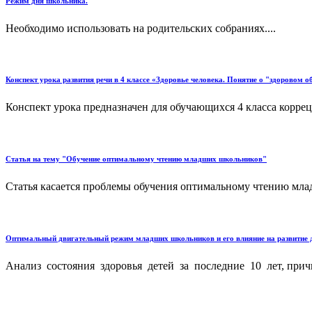
Режим дня школьника.
Необходимо использовать на родительских собраниях....
Конспект урока развития речи в 4 классе «Здоровье человека. Понятие о "здоровом о
Конспект урока предназначен для обучающихся 4 класса корр
Статья на тему "Обучение оптимальному чтению младших школьников"
Статья касается проблемы обучения оптимальному чтению млад
Оптимальный двигательный режим младших школьников и его влияние на развитие д
Анализ состояния здоровья детей за последние 10 лет, прич