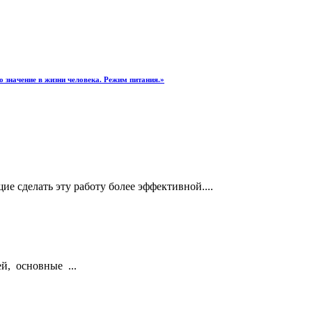
о значение в жизни человека. Режим питания.»
 сделать эту работу более эффективной....
й, основные ...