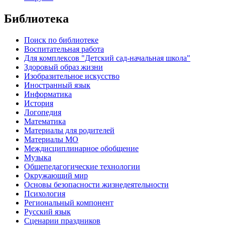
Библиотека
Поиск по библиотеке
Воспитательная работа
Для комплексов "Детский сад-начальная школа"
Здоровый образ жизни
Изобразительное искусство
Иностранный язык
Информатика
История
Логопедия
Математика
Материалы для родителей
Материалы МО
Междисциплинарное обобщение
Музыка
Общепедагогические технологии
Окружающий мир
Основы безопасности жизнедеятельности
Психология
Региональный компонент
Русский язык
Сценарии праздников