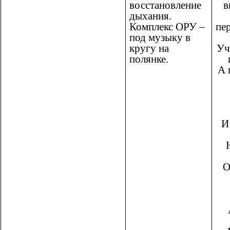
восстановление
в
дыхания.
Комплекс ОРУ –
пе
под музыку в
кругу на
Уч
полянке.
А 
И
О