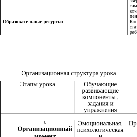
зве
са
коч
пен
Образовательные ресурсы:
Кон
ста
раб
Организационная структура урока
Этапы урока
Обучающие
развивающие
компоненты ,
задания и
упражнения
Эмоциональная,
Пр
Организационный
психологическая
момент
и