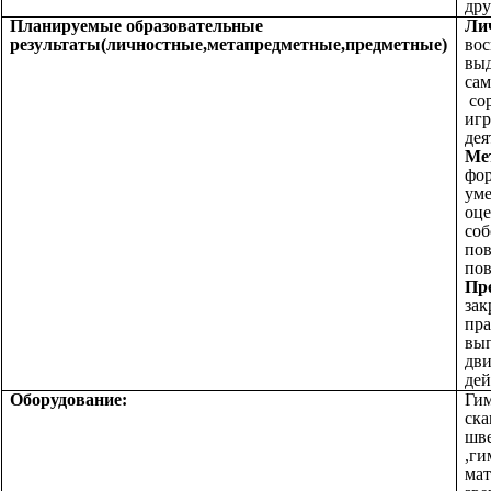
дру
Планируемые образовательные
Ли
результаты(личностные,метапредметные,предметные)
вос
вы
сам
сор
иг
дея
Ме
фо
уме
оце
соб
пов
пов
Пр
зак
пра
вы
дви
дей
Оборудование:
Гим
ска
шве
,ги
мат