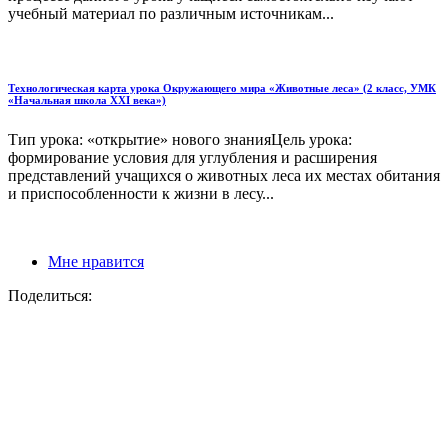
учебный материал по различным источникам...
Технологическая карта урока Окружающего мира «Животные леса» (2 класс, УМК
«Начальная школа XXI века»)
Тип урока: «открытие» нового знанияЦель урока:
формирование условия для углубления и расширения
представлений учащихся о животных леса их местах обитания
и приспособленности к жизни в лесу...
Мне нравится
Поделиться: