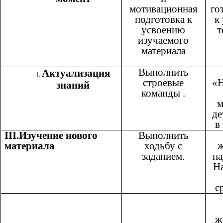
мотивационная
го
подготовка к
к
усвоению
т
изучаемого
материала
Выполнить
Актуализация
строевые
«Н
знаний
команды .
м
де
в
III.Изучение нового
Выполнить
материала
ходьбу с
ж
заданием.
на
Н
с
ж