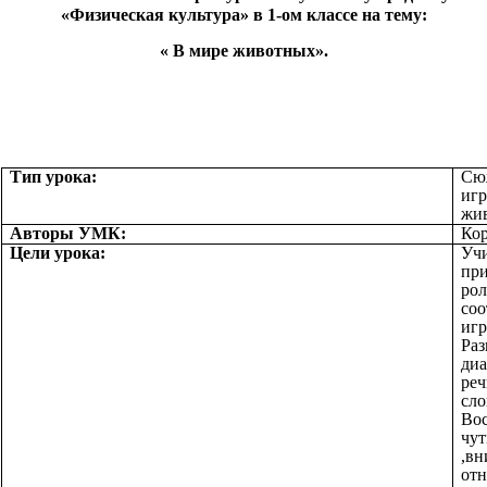
«Физическая культура» в 1-ом классе на тему:
« В мире животных».
Тип урока:
Сю
игр
жи
Авторы УМК:
Кор
Цели урока:
Учи
при
рол
со
игр
Раз
ди
реч
сло
Во
чут
,вн
отн