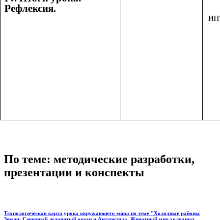
Рефлексия.
ин
По теме: методические разработки,
презентации и конспекты
Технологическая карта урока окружающего мира по теме "Холодные районы
Земли: Северный ледовитый океан и Антарктида. Животный мир холодных