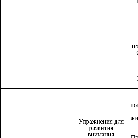
но
по
жи
Упражнения для
развития
внимания
Пр