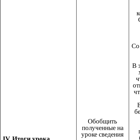
к
Со
В 
ч
от
чт
б
Обобщить
полученные на
уроке сведения
IV. Итоги урока.