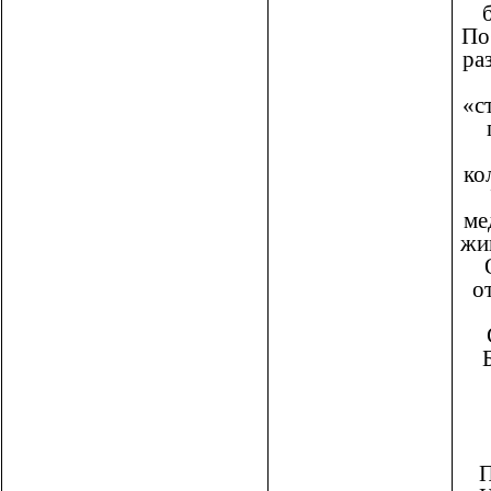
По
ра
«с
ко
ме
жи
о
П