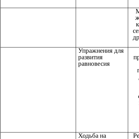
М
ж
к
се
д
Упражнения для
развития
п
равновесия
Ходьба на
Ре