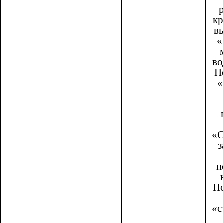
кр
в
«
во
П
«
«С
з
п
П
«с