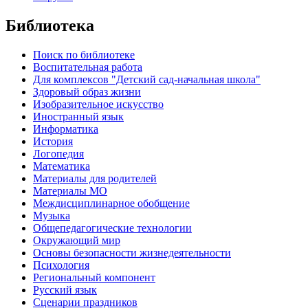
Библиотека
Поиск по библиотеке
Воспитательная работа
Для комплексов "Детский сад-начальная школа"
Здоровый образ жизни
Изобразительное искусство
Иностранный язык
Информатика
История
Логопедия
Математика
Материалы для родителей
Материалы МО
Междисциплинарное обобщение
Музыка
Общепедагогические технологии
Окружающий мир
Основы безопасности жизнедеятельности
Психология
Региональный компонент
Русский язык
Сценарии праздников