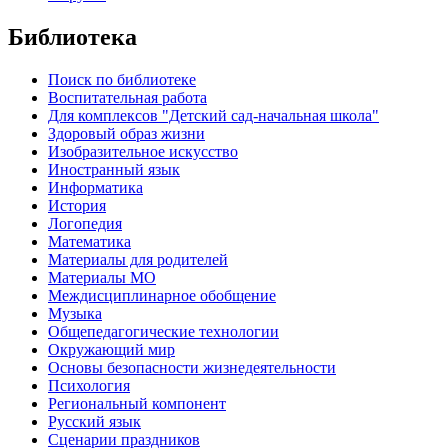
Библиотека
Поиск по библиотеке
Воспитательная работа
Для комплексов "Детский сад-начальная школа"
Здоровый образ жизни
Изобразительное искусство
Иностранный язык
Информатика
История
Логопедия
Математика
Материалы для родителей
Материалы МО
Междисциплинарное обобщение
Музыка
Общепедагогические технологии
Окружающий мир
Основы безопасности жизнедеятельности
Психология
Региональный компонент
Русский язык
Сценарии праздников