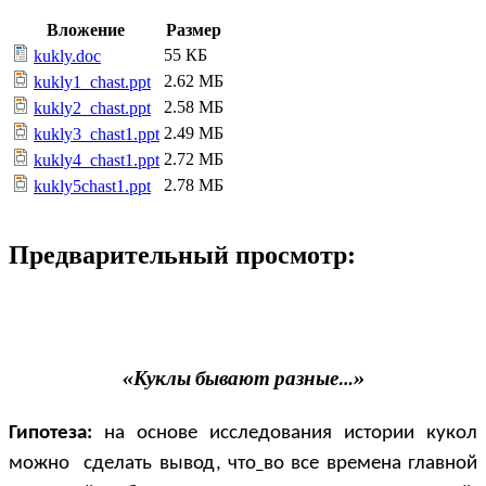
Вложение
Размер
55 КБ
kukly.doc
2.62 МБ
kukly1_chast.ppt
2.58 МБ
kukly2_chast.ppt
2.49 МБ
kukly3_chast1.ppt
2.72 МБ
kukly4_chast1.ppt
2.78 МБ
kukly5chast1.ppt
Предварительный просмотр:
«Куклы бывают разные…»
Гипотеза:
на основе исследования истории кукол
можно сделать вывод, что
во все времена главной