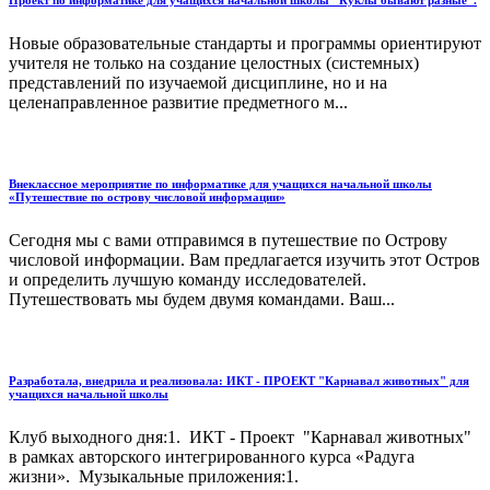
Проект по информатике для учащихся начальной школы "Куклы бывают разные".
Новые образовательные стандарты и программы ориентируют
учителя не только на создание целостных (системных)
представлений по изучаемой дисциплине, но и на
целенаправленное развитие предметного м...
Внеклассное мероприятие по информатике для учащихся начальной школы
«Путешествие по острову числовой информации»
Сегодня мы с вами отправимся в путешествие по Острову
числовой информации. Вам предлагается изучить этот Остров
и определить лучшую команду исследователей.
Путешествовать мы будем двумя командами. Ваш...
Разработала, внедрила и реализовала: ИКТ - ПРОЕКТ "Карнавал животных" для
учащихся начальной школы
Клуб выходного дня:1. ИКТ - Проект "Карнавал животных"
в рамках авторского интегрированного курса «Радуга
жизни». Музыкальные приложения:1.