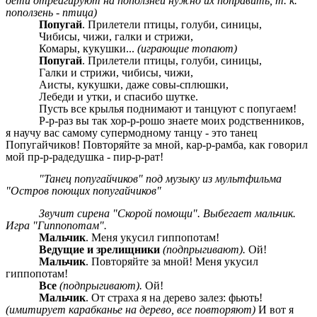
дети отреагируют на поползней нужно их поправить, т. к.
поползень - птица)
Попугай
. Прилетели птицы, голуби, синицы,
Чибисы, чижи, галки и стрижи,
Комары, кукушки...
(играющие топают)
Попугай
. Прилетели птицы, голуби, синицы,
Галки и стрижи, чибисы, чижи,
Аисты, кукушки, даже совы-сплюшки,
Лебеди и утки, и спасибо шутке.
Пусть все крылья поднимают и танцуют с попугаем!
Р-р-раз вы так хор-р-рошо знаете моих родственников,
я научу вас самому супермодному танцу - это танец
Попугайчиков! Повторяйте за мной, кар-р-рамба, как говорил
мой пр-р-радедушка - пир-р-рат!
"Танец попугайчиков" под музыку из мультфильма
"Остров поющих попугайчиков"
Звучит сирена "Скорой помощи". Выбегает мальчик.
Игра "Гиппопотам".
Мальчик
. Меня укусил гиппопотам!
Ведущие и зрелищники
(подпрыгивают).
Ой!
Мальчик
. Повторяйте за мной! Меня укусил
гиппопотам!
Все
(подпрыгивают).
Ой!
Мальчик
. От страха я на дерево залез: фьють!
(имитирует карабканье на дерево, все повторяют)
И вот я