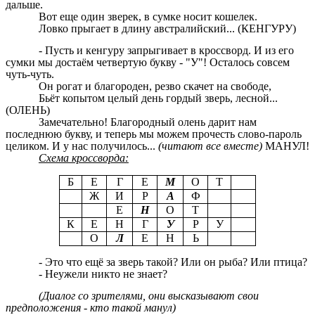
дальше.
Вот еще один зверек, в сумке носит кошелек.
Ловко прыгает в длину австралийский... (КЕНГУРУ)
- Пусть и кенгуру запрыгивает в кроссворд. И из его
сумки мы достаём четвертую букву - "У"! Осталось совсем
чуть-чуть.
Он рогат и благороден, резво скачет на свободе,
Бьёт копытом целый день гордый зверь, лесной...
(ОЛЕНЬ)
Замечательно! Благородный олень дарит нам
последнюю букву, и теперь мы можем прочесть слово-пароль
целиком. И у нас получилось...
(читают все вместе)
МАНУЛ!
Схема кроссворда:
Б
Е
Г
Е
М
О
Т
Ж
И
Р
А
Ф
Е
Н
О
Т
К
Е
Н
Г
У
Р
У
О
Л
Е
Н
Ь
- Это что ещё за зверь такой? Или он рыба? Или птица?
- Неужели никто не знает?
(Диалог со зрителями, они высказывают свои
предположения - кто такой манул)