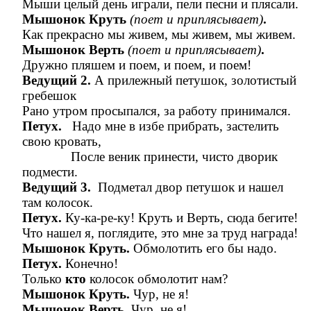
Мыши целый день играли, пели песни и плясали.
Мышонок Круть
(поет и приплясывает)
.
Как прекрасно мы живем, мы живем, мы живем.
Мышонок Верть
(поет и приплясывает)
.
Дружно пляшем и поем, и поем, и поем!
Ведущий 2.
А прилежный петушок, золотистый
гребешок
Рано утром просыпался, за работу принимался.
Петух.
Надо мне в избе прибрать, застелить
свою кровать,
После веник принести, чисто дворик
подмести.
Ведущий 3.
Подметал двор петушок и нашел
там колосок.
Петух.
Ку-ка-ре-ку! Круть и Верть, сюда бегите!
Что нашел я, поглядите, это мне за труд награда!
Мышонок Круть.
Обмолотить его бы надо.
Петух.
Конечно!
Только
кто
колосок обмолотит нам?
Мышонок Круть.
Чур, не я!
Мышонок Верть.
Чур, не я!