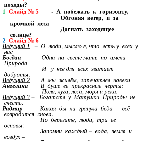
походы?
1
Слайд № 5
- А побежать к горизонту,
Обгоняя ветер, и за
кромкой леса
Догнать заходящее
солнце?
2
Слайд № 6
Ведущий 1
– О люди, мыслю я, что есть у всех у
нас
Богдан
Одна на свете мать по имени
Природа
И у неё для всех хватает
доброты,
Ведущий 2
А мы живём, запечатлев навеки
Ангелина
В душе её прекрасные черты:
Поля, луга, леса, моря и реки.
Ведущий 3
– Богатств у Матушки Природы не
счесть.
Радмир
Какая бы ни грянула беда – всё
возродится снова.
Но берегите, люди, три её
основы:
Запомни каждый – вода, земля и
воздух –