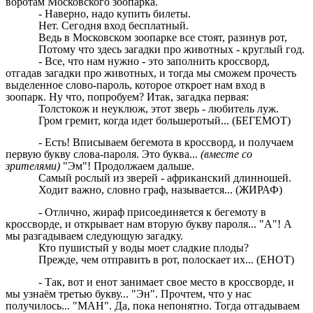
воротам Московского зоопарка.
- Наверно, надо купить билеты.
Нет. Сегодня вход бесплатный.
Ведь в Московском зоопарке все стоят, разинув рот,
Потому что здесь загадки про животных - круглый год.
- Все, что нам нужно - это заполнить кроссворд,
отгадав загадки про животных, и тогда мы сможем прочесть
выделенное слово-пароль, которое откроет нам вход в
зоопарк. Ну что, попробуем? Итак, загадка первая:
Толстокож и неуклюж, этот зверь - любитель луж.
Гром гремит, когда идет большеротый... (БЕГЕМОТ)
- Есть! Вписываем бегемота в кроссворд, и получаем
первую букву слова-пароля. Это буква...
(вместе со
зрителями)
"Эм"! Продолжаем дальше.
Самый рослый из зверей - африканский длинношей.
Ходит важно, словно граф, называется... (ЖИРАФ)
- Отлично, жираф присоединяется к бегемоту в
кроссворде, и открывает нам вторую букву пароля... "А"! А
мы разгадываем следующую загадку.
Кто пушистый у воды моет сладкие плоды?
Прежде, чем отправить в рот, полоскает их... (ЕНОТ)
- Так, вот и енот занимает свое место в кроссворде, и
мы узнаём третью букву... "Эн". Прочтем, что у нас
получилось... "МАН". Да, пока непонятно. Тогда отгадываем