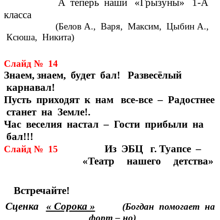
А теперь наши «Грызуны» 1-А
класса
(Белов А., Варя, Максим, Цыбин А.,
Ксюша, Никита)
Слайд № 14
Знаем, знаем, будет бал! Развесёлый
карнавал!
Пусть приходят к нам все-все – Радостнее
станет на Земле!.
Час веселия настал – Гости прибыли на
бал!!!
Из
ЭБЦ
г. Туапсе
–
Слайд № 15
«Театр нашего детства»
Встречайте!
Сценка
« Сорока »
(Богдан помогает на
форт – но)