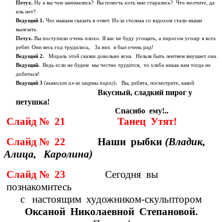
Петух.
Ну а вы чем занимались? Вы помочь хоть мне старались? Что молчите, да
иль нет?
Ведущий 1.
Что мышам сказать в ответ. Из-за столика со вздохом стали мыши
вылезать.
Петух.
Вы поступили очень плохо. Я вас не буду угощать, а пирогом угощу я всех
ребят. Они весь год трудились, За них
я был очень рад!
Ведущий 2.
Мораль этой сказки довольно ясна. Нельзя быть лентяем внушает она.
Ведущий.
Ведь если не будем мы честно трудится, то хлеба никак нам тогда не
добиться!
Ведущий 3
(выносит из-за ширмы пирог)
.
Вы, ребята, посмотрите, какой
Вкусный, сладкий пирог у
петушка!
Спасибо ему!..
Слайд № 21 Танец Утят!
Слайд № 22
Наши рыбки
(Владик,
Алица, Каролина)
Слайд № 23
Сегодня вы
познакомитесь
с настоящим художником-скульптором
Оксаной Николаевной Степановой.