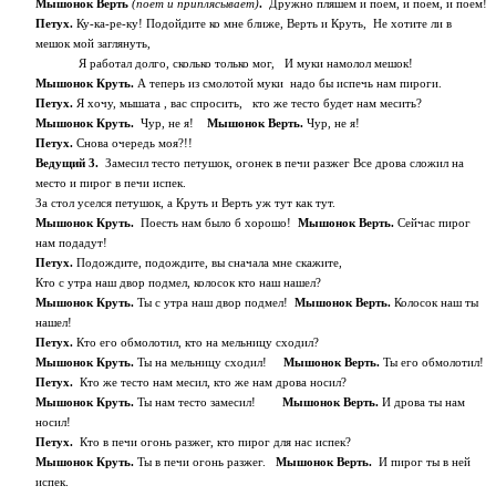
Мышонок Верть
(поет и приплясывает)
.
Дружно пляшем и поем, и поем, и поем!
Петух.
Ку-ка-ре-ку! Подойдите ко мне ближе, Верть и Круть, Не хотите ли в
мешок мой заглянуть,
Я работал долго, сколько только мог, И муки намолол мешок!
Мышонок Круть.
А теперь из смолотой муки
надо бы испечь нам пироги.
Петух.
Я хочу, мышата , вас спросить, кто же тесто будет нам месить?
Мышонок Круть.
Чур, не я!
Мышонок Верть.
Чур, не я!
Петух.
Снова очередь моя?!!
Ведущий 3.
Замесил тесто петушок, огонек в печи разжег Все дрова сложил на
место и пирог в печи испек.
За стол уселся петушок, а Круть и Верть уж тут как тут.
Мышонок Круть.
Поесть нам было б хорошо!
Мышонок Верть.
Сейчас пирог
нам подадут!
Петух.
Подождите, подождите, вы сначала мне скажите,
Кто с утра наш двор подмел, колосок кто наш нашел?
Мышонок Круть.
Ты с утра наш двор подмел!
Мышонок Верть.
Колосок наш ты
нашел!
Петух.
Кто его обмолотил, кто на мельницу сходил?
Мышонок Круть.
Ты на мельницу сходил!
Мышонок Верть.
Ты его обмолотил!
Петух.
Кто же тесто нам месил, кто же нам дрова носил?
Мышонок Круть.
Ты нам тесто замесил!
Мышонок Верть.
И дрова ты нам
носил!
Петух.
Кто в печи огонь разжег, кто пирог для нас испек?
Мышонок Круть.
Ты в печи огонь разжег.
Мышонок Верть.
И пирог ты в ней
испек.