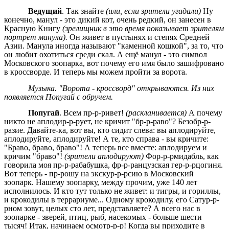
Ведущий
. Так знайте
(или, если зрители угадали)
Ну
конечно, манул - это дикий кот, очень редкий, он занесен в
Красную Книгу
(зрелищник в это время показывает зрителям
портрет манула).
Он живет в пустынях и степях Средней
Азии. Манула иногда называют "каменной кошкой", за то, что
он любит охотиться среди скал. А ещё манул - это символ
Московского зоопарка, вот почему его имя было зашифровано
в кроссворде. И теперь мы можем пройти за ворота.
Музыка. "Ворота - кроссворд" открываются. Из них
появляется Попугай с обручем.
Попугай
. Всем пр-р-ривет!
(раскланивается)
А почему
никто не аплодир-р-рует, не кричит "бр-р-раво"? Безобр-р-
разие. Давайте-ка, вот вы, кто сидит слева: вы аплодируйте,
аплодируйте, аплодируйте! А те, кто справа - вы кричите:
"Браво, браво, браво"! А теперь все вместе: аплодируем и
кричим "браво"!
(зрители аплодируют)
Фор-р-рмидабль, как
говорила моя пр-р-рабабушка, фр-р-ранцузская гер-р-рцогиня.
Вот теперь - пр-рошу на экскур-р-рсию в Московский
зоопарк. Нашему зоопарку, между прочим, уже 140 лет
исполнилось. И кто тут только не живет: и тигры, и гориллы,
и крокодилы в террариуме... Одному крокодилу, его Сатур-р-
рном зовут, целых сто лет, представляете? А всего нас в
зоопарке - зверей, птиц, рыб, насекомых - больше шести
тысяч! Итак, начинаем осмотр-р-р! Когда вы приходите в