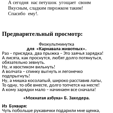
А сегодня нас петушок угощает своим
Вкусным, сладким пирожком таким!
Спасибо ему!.
Предварительный просмотр:
Физкультминутка
для «Карнавала животных».
Раз – присядка, два прыжка – Это заячья зарядка!
А лисята, как проснутся, любят долго потянуться,
обязательно зевнуть.
Ну, и хвостиком вильнуть!
А волчата – спинку выгнуть и легонечко
подпрыгнуть!
Ну, а мишка косолапый, широко расставив лапы,
То одну, то обе вместе, долго топчется на месте!
А кому зарядки мало – начинаем все сначала!
«Мохнатая азбука» Б. Заходера.
Из Букваря:
Чуть побольше рукавички подарили мне щенка,