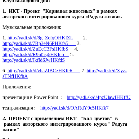
Клуб выходного дня:
1. ИКТ - Проект "Карнавал животных" в рамках
авторского интегрированного курса «Радуга жизни».
Музыкальные приложения:
1.
http://yadi.sk/d/8g_ZefqOHKfZL
2.
http://yadi.sk/d/7Bp3eN6PHKfa5
3.
http://yadi.sk/d/ZuEcC3FsHKfbS
4.
http://yadi.sk/d/R9nl5sj6HKfcb
5.
http://yadi.sk/d/JkfId6JwHKfdS
6.
http://yadi.sk/d/vhaZIBCzHKfeR
7.
http://yadi.sk/d/Xyz-
sTNfHKfhA
Приложения:
презентация в Power Point :
http://yadi.sk/d/4pzUlawIHKffU
театрализация :
http://yadi.sk/d/OARdY9c5HKfk7
2. ПРОЕКТ с применением ИКТ "Бал цветов" в
рамках авторского интегрированного курса " Радуга
жизни"