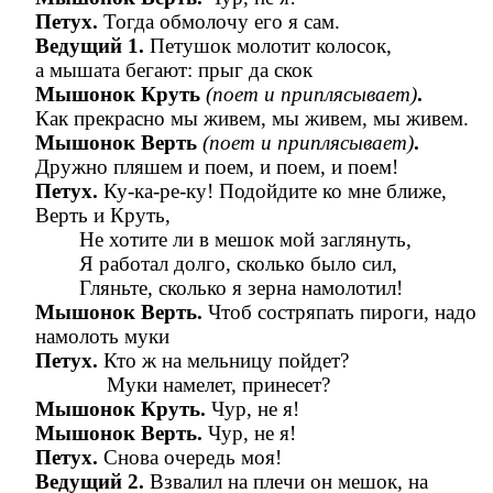
Петух.
Тогда обмолочу его я сам.
Ведущий 1.
Петушок молотит колосок,
а мышата бегают: прыг да скок
Мышонок Круть
(поет и приплясывает)
.
Как прекрасно мы живем, мы живем, мы живем.
Мышонок Верть
(поет и приплясывает)
.
Дружно пляшем и поем, и поем, и поем!
Петух.
Ку-ка-ре-ку! Подойдите ко мне ближе,
Верть и Круть,
Не хотите ли в мешок мой заглянуть,
Я работал долго, сколько было сил,
Гляньте, сколько я зерна намолотил!
Мышонок Верть.
Чтоб состряпать пироги, надо
намолоть муки
Петух.
Кто ж на мельницу пойдет?
Муки намелет, принесет?
Мышонок Круть.
Чур, не я!
Мышонок Верть.
Чур, не я!
Петух.
Снова очередь моя!
Ведущий 2.
Взвалил на плечи он мешок, на