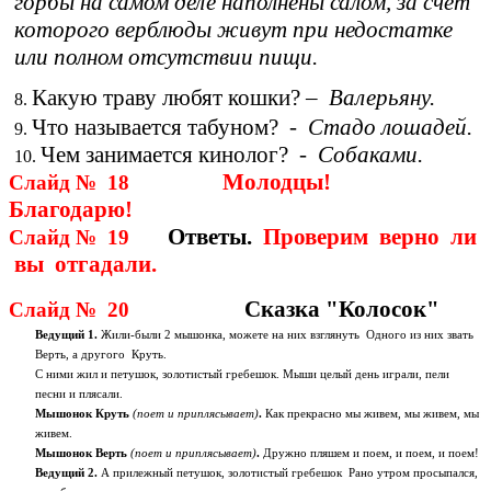
горбы на самом деле наполнены салом, за счет
которого верблюды живут при недостатке
или полном отсутствии пищи.
Какую траву любят кошки? –
Валерьяну.
Что называется табуном? -
Стадо лошадей.
Чем занимается кинолог? -
Собаками.
Молодцы!
Слайд № 18
Благодарю!
Ответы.
Проверим верно ли
Слайд № 19
вы отгадали.
Сказка "Колосок"
Слайд № 20
Ведущий 1.
Жили-были 2 мышонка, можете на них взглянуть Одного из них звать
Верть, а другого Круть.
С ними жил и петушок, золотистый гребешок. Мыши целый день играли, пели
песни и плясали.
Мышонок Круть
(поет и приплясывает)
.
Как прекрасно мы живем, мы живем, мы
живем.
Мышонок Верть
(поет и приплясывает)
.
Дружно пляшем и поем, и поем, и поем!
Ведущий 2.
А прилежный петушок, золотистый гребешок Рано утром просыпался,