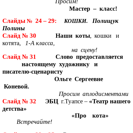
Просим!
Мастер – класс!
Слайды
24 – 29:
Полищук
№
КОШКИ.
Полины
Слайд № 30
Наши коты
, кошки и
котята,
1-А класса,
на сцену!
Слайд № 31
Слово предоставляется
настоящему художнику и
писателю-сценаристу
Ольге Сергеевне
Коневой.
Просим аплодисментами
Слайд № 32
ЭБЦ
г.Туапсе
–
«Театр нашего
детства»
«Про кота»
Встречайте!