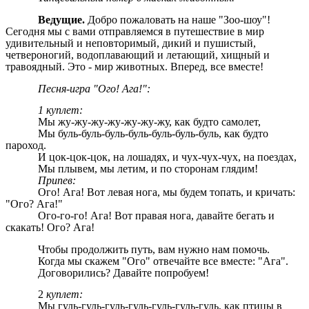
Ведущие.
Добро пожаловать на наше "Зоо-шоу"!
Сегодня мы с вами отправляемся в путешествие в мир
удивительный и неповторимый, дикий и пушистый,
четвероногий, водоплавающий и летающий, хищный и
травоядный. Это - мир животных. Вперед, все вместе!
Песня-игра "Ого! Ага!":
1 куплет:
Мы жу-жу-жу-жу-жу-жу-жу, как будто самолет,
Мы буль-буль-буль-буль-буль-буль-буль, как будто
пароход.
И цок-цок-цок, на лошадях, и чух-чух-чух, на поездах,
Мы плывем, мы летим, и по сторонам глядим!
Припев:
Ого! Ага! Вот левая нога, мы будем топать, и кричать:
"Ого? Ага!"
Ого-го-го! Ага! Вот правая нога, давайте бегать и
скакать! Ого? Ага!
Чтобы продолжить путь, вам нужно нам помочь.
Когда мы скажем "Ого" отвечайте все вместе: "Ага".
Договорились? Давайте попробуем!
2
куплет:
Мы гуль-гуль-гуль-гуль-гуль-гуль-гуль, как птицы в