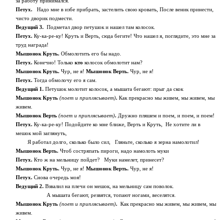
за работу принимался.
Петух.
Надо мне в избе прибрать, застелить свою кровать, После веник принести,
чисто дворик подмести.
Ведущий 3.
Подметал двор петушок и нашел там колосок.
Петух.
Ку-ка-ре-ку! Круть и Верть, сюда бегите! Что нашел я, поглядите, это мне за
труд награда!
Мышонок Круть.
Обмолотить его бы надо.
Петух.
Конечно! Только
кто
колосок обмолотит нам?
Мышонок Круть.
Чур, не я!
Мышонок Верть.
Чур, не я!
Петух.
Тогда обмолочу его я сам.
Ведущий 1.
Петушок молотит колосок, а мышата бегают: прыг да скок
Мышонок Круть
(поет и приплясывает)
.
Как прекрасно мы живем, мы живем, мы
живем.
Мышонок Верть
(поет и приплясывает)
.
Дружно пляшем и поем, и поем, и поем!
Петух.
Ку-ка-ре-ку! Подойдите ко мне ближе, Верть и Круть, Не хотите ли в
мешок мой заглянуть,
Я работал долго, сколько было сил, Гляньте, сколько я зерна намолотил!
Мышонок Верть.
Чтоб состряпать пироги, надо намолоть муки
Петух.
Кто ж на мельницу пойдет? Муки намелет, принесет?
Мышонок Круть.
Чур, не я!
Мышонок Верть.
Чур, не я!
Петух.
Снова очередь моя!
Ведущий 2.
Взвалил на плечи он мешок, на мельницу сам поволок.
А мышата бегают, резвятся, топают ногами, веселятся.
Мышонок Круть
(поет и приплясывает)
.
Как прекрасно мы живем, мы живем, мы
живем.