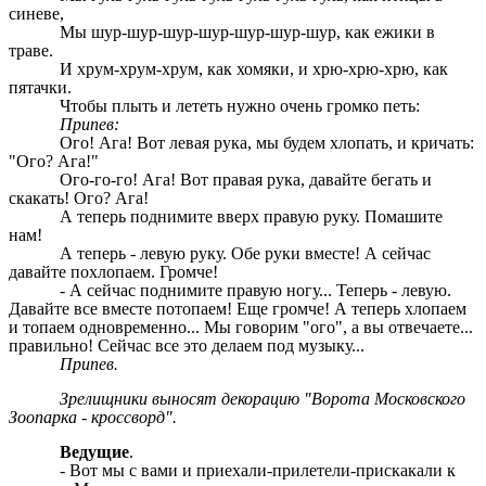
синеве,
Мы шур-шур-шур-шур-шур-шур-шур, как ежики в
траве.
И хрум-хрум-хрум, как хомяки, и хрю-хрю-хрю, как
пятачки.
Чтобы плыть и лететь нужно очень громко петь:
Припев:
Ого! Ага! Вот левая рука, мы будем хлопать, и кричать:
"Ого? Ага!"
Ого-го-го! Ага! Вот правая рука, давайте бегать и
скакать! Ого? Ага!
А теперь поднимите вверх правую руку. Помашите
нам!
А теперь - левую руку. Обе руки вместе! А сейчас
давайте похлопаем. Громче!
- А сейчас поднимите правую ногу... Теперь - левую.
Давайте все вместе потопаем! Еще громче! А теперь хлопаем
и топаем одновременно... Мы говорим "ого", а вы отвечаете...
правильно! Сейчас все это делаем под музыку...
Припев.
Зрелищники выносят декорацию "Ворота Московского
Зоопарка - кроссворд".
Ведущие
.
- Вот мы с вами и приехали-прилетели-прискакали к