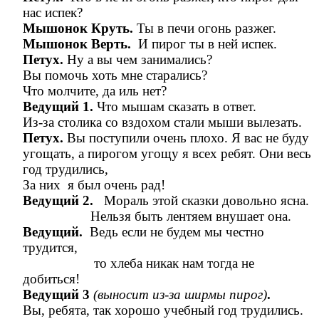
нас испек?
Мышонок Круть.
Ты в печи огонь разжег.
Мышонок Верть.
И пирог ты в ней испек.
Петух.
Ну а вы чем занимались?
Вы помочь хоть мне старались?
Что молчите, да иль нет?
Ведущий 1.
Что мышам сказать в ответ.
Из-за столика со вздохом стали мыши вылезать.
Петух.
Вы поступили очень плохо. Я вас не буду
угощать, а пирогом угощу я всех ребят. Они весь
год трудились,
За них
я был очень рад!
Ведущий 2.
Мораль этой сказки довольно ясна.
Нельзя быть лентяем внушает она.
Ведущий.
Ведь если не будем мы честно
трудится,
то хлеба никак нам тогда не
добиться!
Ведущий 3
(выносит из-за ширмы пирог)
.
Вы, ребята, так хорошо учебный год трудились.