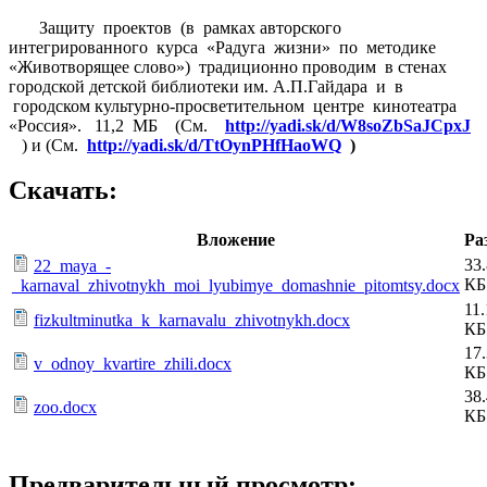
Защиту проектов (в рамках авторского
интегрированного курса «Радуга жизни» по методике
«Животворящее слово») традиционно проводим в стенах
городской детской библиотеки им. А.П.Гайдара и в
городском культурно-просветительном центре кинотеатра
«Россия». 11,2 МБ (См.
http://yadi.sk/d/W8soZbSaJCpxJ
) и (См.
http://yadi.sk/d/TtOynPHfHaoWQ
)
Скачать:
Вложение
Ра
33
22_maya_-
КБ
_karnaval_zhivotnykh_moi_lyubimye_domashnie_pitomtsy.docx
11.
fizkultminutka_k_karnavalu_zhivotnykh.docx
КБ
17
v_odnoy_kvartire_zhili.docx
КБ
38
zoo.docx
КБ
Предварительный просмотр: