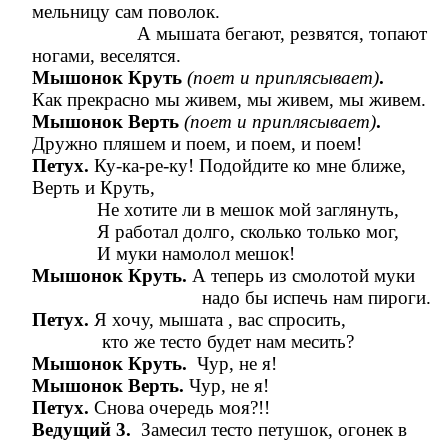
мельницу сам поволок.
А мышата бегают, резвятся, топают
ногами, веселятся.
Мышонок Круть
(поет и приплясывает)
.
Как прекрасно мы живем, мы живем, мы живем.
Мышонок Верть
(поет и приплясывает)
.
Дружно пляшем и поем, и поем, и поем!
Петух.
Ку-ка-ре-ку! Подойдите ко мне ближе,
Верть и Круть,
Не хотите ли в мешок мой заглянуть,
Я работал долго, сколько только мог,
И муки намолол мешок!
Мышонок Круть.
А теперь из смолотой муки
надо бы испечь нам пироги.
Петух.
Я хочу, мышата , вас спросить,
кто же тесто будет нам месить?
Мышонок Круть.
Чур, не я!
Мышонок Верть.
Чур, не я!
Петух.
Снова очередь моя?!!
Ведущий 3.
Замесил тесто петушок, огонек в