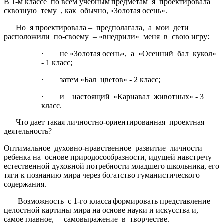
В 1-м классе по всем учебным предметам я проектировала
сквозную тему , как обычно, «Золотая осень».
Но я проектировала – предполагала, а мои дети
расположили по-своему – «внедрили» меня в свою игру:
· не «Золотая осень», а «Осенний бал кукол»
- 1 класс;
· затем «Бал цветов» - 2 класс;
· и настоящий «Карнавал животных» - 3
класс.
Что дает такая личностно-ориентированная проектная
деятельность?
Оптимальное духовно-нравственное развитие личности
ребенка на основе природосообразности, идущей навстречу
естественной духовной потребности младшего школьника, его
тяги к познанию мира через богатство гуманистического
содержания.
Возможность с 1-го класса формировать представление
целостной картины мира на основе науки и искусства и,
самое главное, – самовыражение в творчестве.