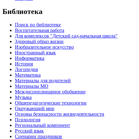
Библиотека
Поиск по библиотеке
Воспитательная работа
Для комплексов "Детский сад-начальная школа"
Здоровый образ жизни
Изобразительное искусство
Иностранный язык
Информатика
История
Логопедия
Математика
Материалы для родителей
Материалы МО
Междисциплинарное обобщение
Музыка
Общепедагогические технологии
Окружающий мир
Основы безопасности жизнедеятельности
Психология
Региональный компонент
Русский язык
Сценарии праздников