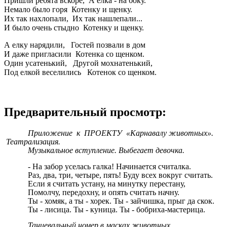
Пришли ребята вскоре, А елка - на боку.
Немало было горя Котенку и щенку.
Их так нахлопали, Их так нашлепали...
И было очень стыдно Котенку и щенку.
А елку нарядили, Гостей позвали в дом
И даже пригласили Котенка со щенком.
Один усатенький, Другой мохнатенький,
Под елкой веселились Котенок со щенком.
Предварительный просмотр:
Приложение к ПРОЕКТУ «Карнавалу животных».
Театрализация.
Музыкальное вступление. Выбегает девочка.
-
На забор уселась галка! Начинается считалка.
Раз, два, три, четыре, пять! Буду всех вокруг считать.
Если я считать устану, на минутку перестану,
Помолчу, передохну, и опять считать начну.
Ты - хомяк, а ты - хорек. Ты - зайчишка, прыг да скок.
Ты - лисица. Ты - куница. Ты - бобриха-мастерица.
Танцевальный номер в масках животных.