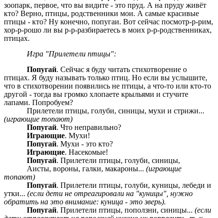
зоопарк, первое, что вы видите - это пруд. А на пруду живёт
кто? Верно, птицы, родственники мои. А самые красивые
птицы - кто? Ну конечно, попугаи. Вот сейчас посмотр-р-рим,
хор-р-рошо ли вы р-р-разбираетесь в моих р-р-родственниках,
птицах.
Игра "Прилетели птицы":
Попугай
. Сейчас я буду читать стихотворение о
птицах. Я буду называть только птиц. Но если вы услышите,
что в стихотворении появились не птицы, а что-то или кто-то
другой - тогда вы громко хлопаете крыльями и стучите
лапами. Попробуем?
Прилетели птицы, голуби, синицы, мухи и стрижи...
(играющие топают)
Попугай
. Что неправильно?
Играющие
. Мухи!
Попугай
. Мухи - это кто?
Играющие
. Насекомые!
Попугай
. Прилетели птицы, голуби, синицы,
Аисты, вороны, галки, макароны...
(играющие
топают)
Попугай
. Прилетели птицы, голуби, куницы, лебеди и
утки...
(если дети не отреагировали на "куницы", нужно
обратить на это внимание: куница - это зверь).
Попугай
. Прилетели птицы, поползни, синицы...
(если