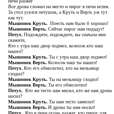
печи разжег
Все дрова сложил на место и пирог в печи испек.
За стол уселся петушок, а Круть и Верть уж тут
как тут.
Мышонок Круть.
Поесть нам было б хорошо!
Мышонок Верть.
Сейчас пирог нам подадут!
Петух.
Подождите, подождите, вы сначала мне
скажите,
Кто с утра наш двор подмел, колосок кто наш
нашел?
Мышонок Круть.
Ты с утра наш двор подмел!
Мышонок Верть.
Колосок наш ты нашел!
Петух.
Кто его обмолотил, кто на мельницу
сходил?
Мышонок Круть.
Ты на мельницу сходил!
Мышонок Верть.
Ты его обмолотил!
Петух.
Кто же тесто нам месил, кто же нам дрова
носил?
Мышонок Круть.
Ты нам тесто замесил!
Мышонок Верть.
И дрова ты нам носил!
Петух.
Кто в печи огонь разжег, кто пирог для