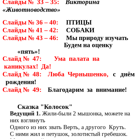
Слайды
33 – 35:
Викторина
№
«Животноводство»
Слайды № 36 – 40:
ПТИЦЫ
Слайды № 41 – 42:
СОБАКИ
Слайды № 43 – 46:
Мы природу изучать
Будем на оценку
«пять»!
Слайд № 47: Ума палата на
каникулах! Да!
Слайд № 48: Люба Чернышенко,
с днём
рождения!
Слайд № 49:
Благодарим за внимание!
Сказка "Колосок"
Ведущий 1.
Жили-были 2 мышонка, можете на
них взглянуть
Одного из них звать Верть, а другого Круть.
С ними жил и петушок, золотистый гребешок.