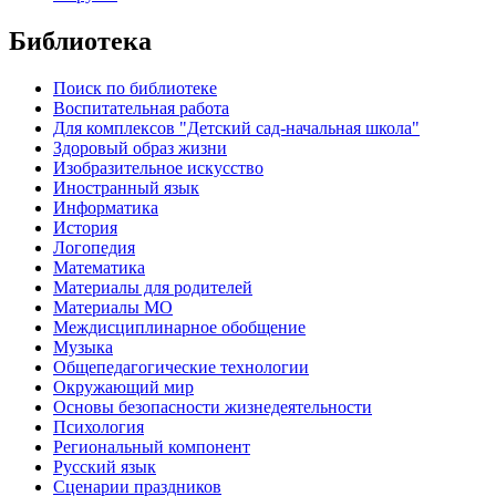
Библиотека
Поиск по библиотеке
Воспитательная работа
Для комплексов "Детский сад-начальная школа"
Здоровый образ жизни
Изобразительное искусство
Иностранный язык
Информатика
История
Логопедия
Математика
Материалы для родителей
Материалы МО
Междисциплинарное обобщение
Музыка
Общепедагогические технологии
Окружающий мир
Основы безопасности жизнедеятельности
Психология
Региональный компонент
Русский язык
Сценарии праздников