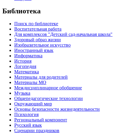
Библиотека
Поиск по библиотеке
Воспитательная работа
Для комплексов "Детский сад-начальная школа"
Здоровый образ жизни
Изобразительное искусство
Иностранный язык
Информатика
История
Логопедия
Математика
Материалы для родителей
Материалы МО
Междисциплинарное обобщение
Музыка
Общепедагогические технологии
Окружающий мир
Основы безопасности жизнедеятельности
Психология
Региональный компонент
Русский язык
Сценарии праздников