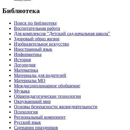
Библиотека
Поиск по библиотеке
Воспитательная работа
Для комплексов "Детский сад-начальная школа"
Здоровый образ жизни
Изобразительное искусство
Иностранный язык
Информатика
История
Логопедия
Математика
Материалы для родителей
Материалы МО
Междисциплинарное обобщение
Музыка
Общепедагогические технологии
Окружающий мир
Основы безопасности жизнедеятельности
Психология
Региональный компонент
Русский язык
Сценарии праздников