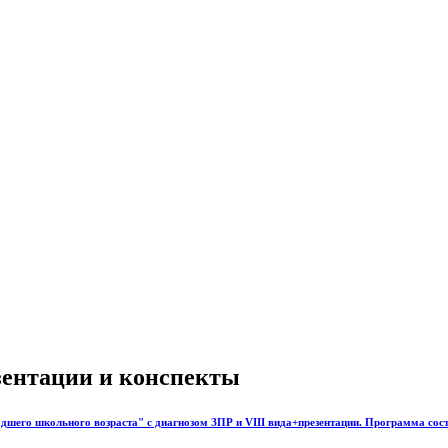
езентации и конспекты
шего школьного возраста" с диагнозом ЗПР и VIII вида+презентации. Программа состо