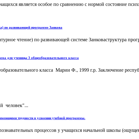
ащихся является особое по сравнению с нормой состояние психич
) по развивающей программе Занкова
ературное чтение) по развивающей системе Занковаструктура пр
ма для ученицы 3 общеобразовательного класса
зовательного класса Марии Ф., 1999 г.р. Заключение республи
 человек"...
имеющими трудности в усвоении учебной программы.
познавательных процессов у учащихся начальной школы (ощущен