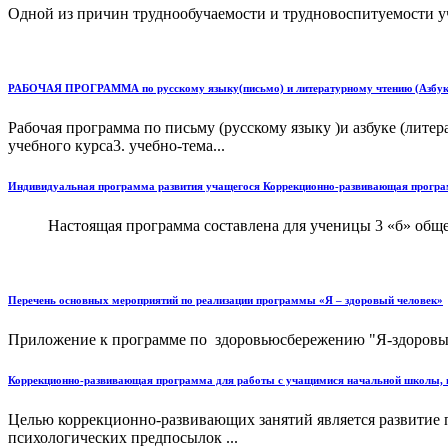
Одной из причин труднообучаемости и трудновоспитуемости уч
РАБОЧАЯ ПРОГРАММА по русскому языку(письмо) и литературному чтению (Азбука
Рабочая программа по письму (русскому языку )и азбуке (лит
учебного курса3. учебно-тема...
Индивидуальная программа развития учащегося Коррекционно-развивающая програм
Настоящая программа составлена для ученицы 3 «б» общеобра
Перечень основных мероприятий по реализации программы «Я – здоровый человек»
Приложение к программе по здоровьюсбережению "Я-здоровый
Коррекционно-развивающая программа для работы с учащимися начальной школы, 
Целью коррекционно-развивающих занятий является развитие 
психологических предпосылок ...