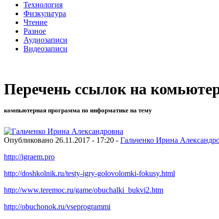
Технология
Физкультура
Чтение
Разное
Аудиозаписи
Видеозаписи
Перечень ссылок на комьют
компьютерная программа по информатике на тему
Опубликовано 26.11.2017 - 17:20 -
Гальченко Ирина Александр
http://igraem.pro
http://doshkolnik.ru/testy-igry-golovolomki-fokusy.html
http://www.teremoc.ru/game/obuchalki_bukvi2.htm
http://obuchonok.ru/vseprogrammi