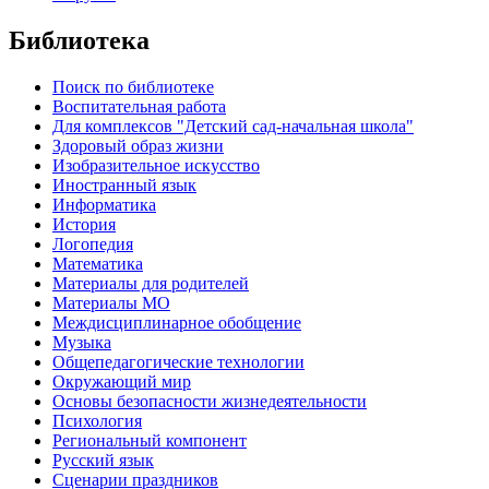
Библиотека
Поиск по библиотеке
Воспитательная работа
Для комплексов "Детский сад-начальная школа"
Здоровый образ жизни
Изобразительное искусство
Иностранный язык
Информатика
История
Логопедия
Математика
Материалы для родителей
Материалы МО
Междисциплинарное обобщение
Музыка
Общепедагогические технологии
Окружающий мир
Основы безопасности жизнедеятельности
Психология
Региональный компонент
Русский язык
Сценарии праздников