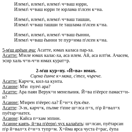
Илемл\, илемл\, илемл\ ч=ваш юрри,
Илемл\ ч=ваш юрри те юрлама п\лсен к=на.
Илемл\, илемл\, илемл\ ч=ваш ташши,
Илемл\ ч=ваш ташши те ташлама п\лсен к=на.
Илемл\, илемл\, илемл\ ч=ваш ёынни,
Илемл\ ч=ваш ёынни те пур=нма п\лсен к=на.
5-м\ш арёын ача:
Асатте, юмах каласа пар-ха.
Асатте:
М\нле юмах калас-ха, аса илем. Ай, аса илт\м. Ачасем,
эсир халь ч=н-ч=н юмах курат=р.
2-м\ш кур=ну. «Й=ва» юмах.
Сцена ёинче к=мака, с\тел, чърече.
Асатте:
Карч=к, кил-ха кунта.
Асанне
: М\н пулч\ ара?
Асатте:
Ара паян Верук=н менельник. Й=ва п\ёерсе памаст=н-
и?
Асанне:
М\нрен п\ёерес-ха? Ё=н=х ёук-ёке.
Асатте
: Э-эх, карч=к, пълме т\пне ш=лса п=х, п\р й=вал=х
пуётар=натех.
Асанне
: Кайса п=хам эппин.
Асанне каять, й=ва п\ёерн\ чух калаёать
: ш=лсан, пуётарсан
п\р й=вал=х ё=н=х тупр=м. Х=йма ярса чуста ё=рас, ёупа