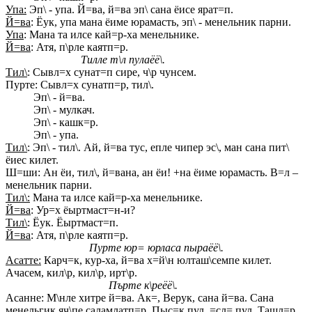
Упа:
Эп\ - упа. Й=ва, й=ва эп\ сана ёисе ярат=п.
Й=ва
: Ёук, упа мана ёиме юрамасть, эп\ - менельник парни.
Упа
: Мана та илсе кай=р-ха менельнике.
Й=ва
: Атя, п\рле каятп=р.
Тилле т\л пулаёё\.
Тил\
: Сывл=х сунат=п сире, ч\р чунсем.
Пурте: Сывл=х сунатп=р, тил\.
Эп\ - й=ва.
Эп\ - мулкач.
Эп\ - кашк=р.
Эп\ - упа.
Тил\
: Эп\ - тил\. Ай, й=ва тус, епле чипер эс\, ман сана пит\
ёиес килет.
Ш=ши: Ан ёи, тил\, й=вана, ан ёи! +на ёиме юрамасть. В=л –
менельник парни.
Тил\:
Мана та илсе кай=р-ха менельнике.
Й=ва
: Ур=х ёыртмаст=н-и?
Тил\
: Ёук. Ёыртмаст=п.
Й=ва
: Атя, п\рле каятп=р.
Пурте юр= юрласа пыраёё\.
Асатте:
Карч=к, кур-ха, й=ва х=й\н юлташ\семпе килет.
Ачасем, кил\р, кил\р, ирт\р.
Пърте к\реёё\.
Асанне: М\нле хитре й=ва. Ак=, Верук, сана й=ва. Сана
менельгик яч\пе саламлатп=р. Пыс=к пул, =сл= пул. Ташл=р,