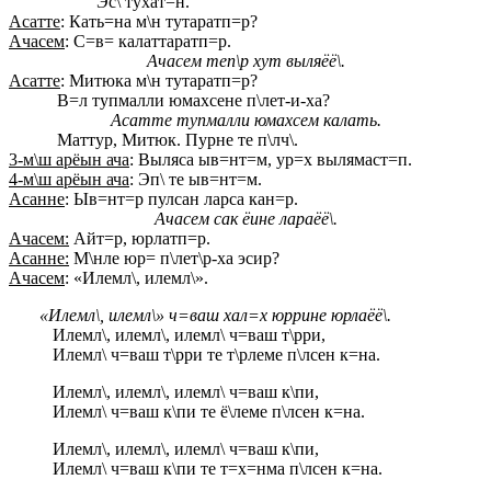
Эс\ тухат=н.
Асатте
: Кать=на м\н тутаратп=р?
Ачасем
: С=в= калаттаратп=р.
Ачасем теп\р хут выляёё\.
Асатте
: Митюка м\н тутаратп=р?
В=л тупмалли юмахсене п\лет-и-ха?
Асатте тупмалли юмахсем калать.
Маттур, Митюк. Пурне те п\лч\.
3-м\ш арёын ача
: Выляса ыв=нт=м, ур=х вылямаст=п.
4-м\ш арёын ача
: Эп\ те ыв=нт=м.
Асанне
: Ыв=нт=р пулсан ларса кан=р.
Ачасем сак ёине лараёё\.
Ачасем:
Айт=р, юрлатп=р.
Асанне:
М\нле юр= п\лет\р-ха эсир?
Ачасем
: «Илемл\, илемл\».
«Илемл\, илемл\» ч=ваш хал=х юррине юрлаёё\.
Илемл\, илемл\, илемл\ ч=ваш т\рри,
Илемл\ ч=ваш т\рри те т\рлеме п\лсен к=на.
Илемл\, илемл\, илемл\ ч=ваш к\пи,
Илемл\ ч=ваш к\пи те ё\леме п\лсен к=на.
Илемл\, илемл\, илемл\ ч=ваш к\пи,
Илемл\ ч=ваш к\пи те т=х=нма п\лсен к=на.