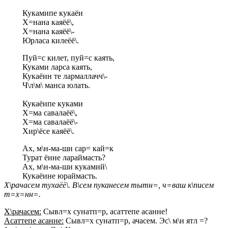
Кукамипе кукаёи
Х=нана каяёё\,
Х=нана каяёё\-
Юрласа килеёё\.
Пуй=с килет, пуй=с каять,
Куками ларса каять,
Кукаёин те лармаллачч\-
Ч\л\м\ манса юлать.
Кукаёипе куками
Х=ма савалаёё\,
Х=ма савалаёё\-
Хир\ёсе каяёё\.
Ах, м\н-ма-ши сар= кай=к
Турат ёине лараймасть?
Ах, м\н-ма-ши кукамий\
Кукаёине юраймасть.
Х\рачасем тухаёё\. В\сем пуканесем тытн=, ч=ваш к\писем
т=х=нн=.
Х\рачасем:
Сывл=х сунатп=р, асаттепе асанне!
Асаттепе асанне:
Сывл=х сунатп=р, ачасем. Эс\ м\н ятл =?