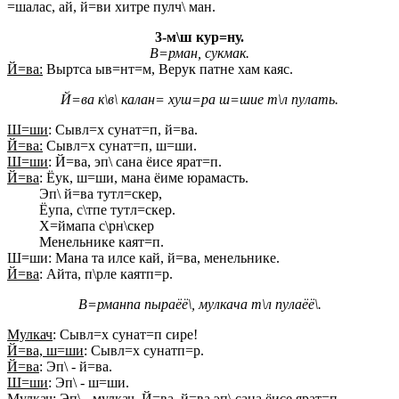
=шалас, ай, й=ви хитре пулч\ ман.
3-м\ш кур=ну.
В=рман, сукмак.
Й=ва:
Выртса ыв=нт=м, Верук патне хам каяс.
Й=ва к\в\ калан= хуш=ра ш=шие т\л пулать.
Ш=ши
: Сывл=х сунат=п, й=ва.
Й=ва:
Сывл=х сунат=п, ш=ши.
Ш=ши
: Й=ва, эп\ сана ёисе ярат=п.
Й=ва
: Ёук, ш=ши, мана ёиме юрамасть.
Эп\ й=ва тутл=скер,
Ёупа, с\тпе тутл=скер.
Х=ймапа с\рн\скер
Менельнике каят=п.
Ш=ши: Мана та илсе кай, й=ва, менельнике.
Й=ва
: Айта, п\рле каятп=р.
В=рманпа пыраёё\, мулкача т\л пулаёё\.
Мулкач
: Сывл=х сунат=п сире!
Й=ва, ш=ши
: Сывл=х сунатп=р.
Й=ва
: Эп\ - й=ва.
Ш=ши
: Эп\ - ш=ши.
Мулкач:
Эп\ - мулкач. Й=ва, й=ва эп\ сана ёисе ярат=п.