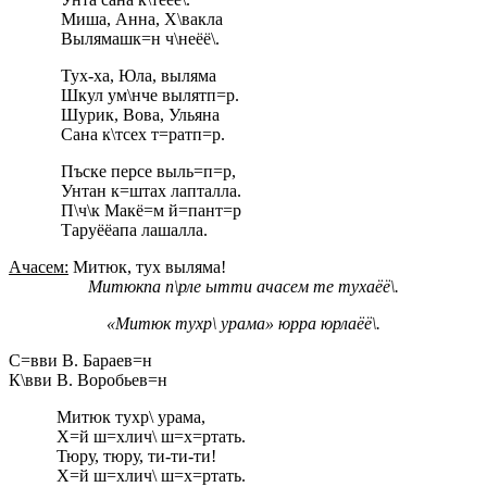
Миша, Анна, Х\вакла
Вылямашк=н ч\неёё\.
Тух-ха, Юла, выляма
Шкул ум\нче вылятп=р.
Шурик, Вова, Ульяна
Сана к\тсех т=ратп=р.
Пъске персе выль=п=р,
Унтан к=штах лапталла.
П\ч\к Макё=м й=пант=р
Таруёёапа лашалла.
Ачасем:
Митюк, тух выляма!
Митюкпа п\рле ытти ачасем те тухаёё\.
«Митюк тухр\ урама» юрра юрлаёё\.
С=вви В. Бараев=н
К\вви В. Воробьев=н
Митюк тухр\ урама,
Х=й ш=хлич\ ш=х=ртать.
Тюру, тюру, ти-ти-ти!
Х=й ш=хлич\ ш=х=ртать.