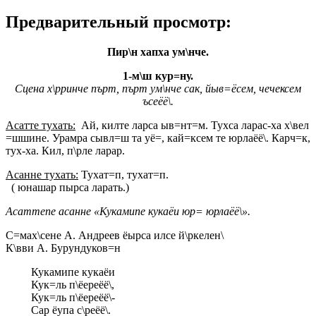
Предварительный просмотр:
Пир\н хапха ум\нче.
1-м\ш кур=ну.
Сцена х\рринче пърт, пърт ум\нче сак, йыв=ёсем, чечексем
ъсеёё\.
Асатте тухать:
Ай, килте ларса ыв=нт=м. Тухса ларас-ха х\вел
=шшине. Урамра сывл=ш та уё=, кай=ксем те юрлаёё\. Карч=к,
тух-ха. Кил, п\рле ларар.
Асанне тухать:
Тухат=п, тухат=п.
( юнашар пырса ларать.)
Асаттепе асанне «Кукамипе кукаёи юр= юрлаёё\».
С=мах\сене А. Андреев ёырса илсе й\ркелен\
К\вви А. Бурундуков=н
Кукамипе кукаёи
Кук=ль п\ёереёё\,
Кук=ль п\ёереёё\-
Сар ёупа с\реёё\.