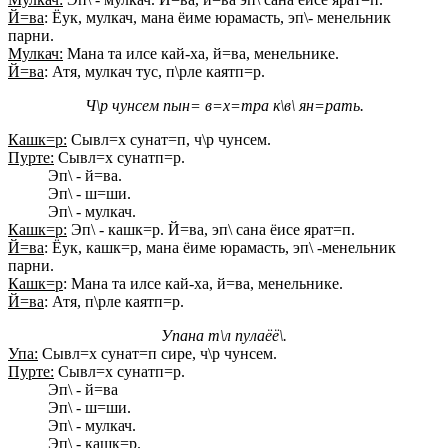
Й=ва
: Ёук, мулкач, мана ёиме юрамасть, эп\- менельник
парни.
Мулкач:
Мана та илсе кай-ха, й=ва, менельнике.
Й=ва
: Атя, мулкач тус, п\рле каятп=р.
Ч\р чунсем пын= в=х=тра к\в\ ян=рать.
Кашк=р:
Сывл=х сунат=п, ч\р чунсем.
Пурте:
Сывл=х сунатп=р.
Эп\ - й=ва.
Эп\ - ш=ши.
Эп\ - мулкач.
Кашк=р:
Эп\ - кашк=р. Й=ва, эп\ сана ёисе ярат=п.
Й=ва
: Ёук, кашк=р, мана ёиме юрамасть, эп\ -менельник
парни.
Кашк=р
: Мана та илсе кай-ха, й=ва, менельнике.
Й=ва
: Атя, п\рле каятп=р.
Упана т\л пулаёё\.
Упа:
Сывл=х сунат=п сире, ч\р чунсем.
Пурте:
Сывл=х сунатп=р.
Эп\ - й=ва
Эп\ - ш=ши.
Эп\ - мулкач.
Эп\ - кашк=р.