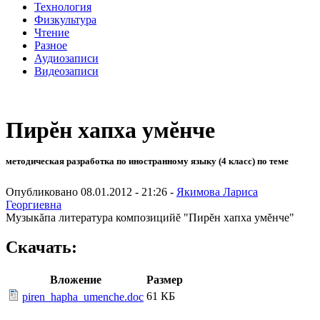
Технология
Физкультура
Чтение
Разное
Аудиозаписи
Видеозаписи
Пирĕн хапха умĕнче
методическая разработка по иностранному языку (4 класс) по теме
Опубликовано 08.01.2012 - 21:26 -
Якимова Лариса
Георгиевна
Музыкăпа литература композицийĕ "Пирĕн хапха умĕнче"
Скачать:
Вложение
Размер
61 КБ
piren_hapha_umenche.doc