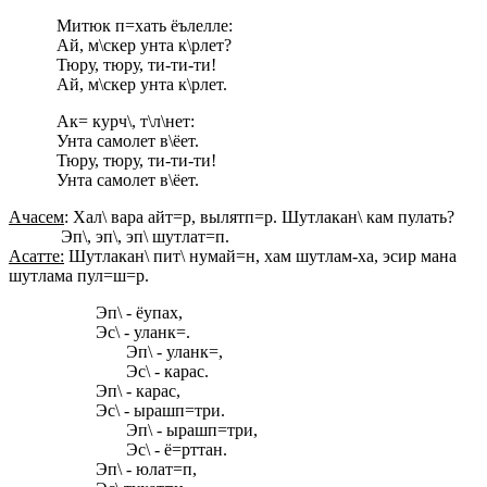
Митюк п=хать ёълелле:
Ай, м\скер унта к\рлет?
Тюру, тюру, ти-ти-ти!
Ай, м\скер унта к\рлет.
Ак= курч\, т\л\нет:
Унта самолет в\ёет.
Тюру, тюру, ти-ти-ти!
Унта самолет в\ёет.
Ачасем
: Хал\ вара айт=р, вылятп=р. Шутлакан\ кам пулать?
Эп\, эп\, эп\ шутлат=п.
Асатте:
Шутлакан\ пит\ нумай=н, хам шутлам-ха, эсир мана
шутлама пул=ш=р.
Эп\ - ёупах,
Эс\ - уланк=.
Эп\ - уланк=,
Эс\ - карас.
Эп\ - карас,
Эс\ - ырашп=три.
Эп\ - ырашп=три,
Эс\ - ё=рттан.
Эп\ - юлат=п,