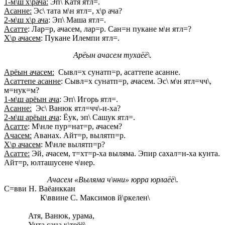
1-м\ш х\рача:
Эп\ Катя ятл=.
Асанне:
Эс\ тата м\н ятл=, х\р ача?
2-м\ш х\р ача
: Эп\ Маша ятл=.
Асатте
: Лар=р, ачасем, лар=р. Сан=н пукане м\н ятл=?
Х\р ачасем
: Пукане Илемпи ятл=.
Арёын ачасем тухаёё\.
Арёын ачасем:
Сывл=х сунатп=р, асаттепе асанне.
Асаттепе асанне
: Сывл=х сунатп=р, ачасем. Эс\ м\н ятл=чч\,
м=нук=м?
1-м\ш арёын ача
: Эп\ Игорь ятл=.
Асанне:
Эс\ Ванюк ятл=чч\-и-ха?
2-м\ш арёын ача
: Ёук, эп\ Сашук ятл=.
Асатте
: М\нле пур=нат=р, ачасем?
Ачасем:
Аванах. Айт=р, вылятп=р.
Х\р ачасем
: М\нле вылятп=р?
Асатте:
Эй, ачасем, т=хт=р-ха выляма. Эпир сахал=н-ха кунта.
Айт=р, юлташусене ч\нер.
Ачасем «Выляма ч\нни» юрра юрлаёё\.
С=вви Н. Ваёанккан
К\ввине С. Максимов й\ркелен\
Атя, Ванюк, урама,
Унта сана к\теёё\.