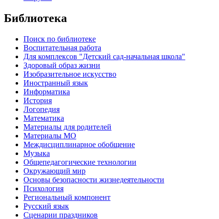
Библиотека
Поиск по библиотеке
Воспитательная работа
Для комплексов "Детский сад-начальная школа"
Здоровый образ жизни
Изобразительное искусство
Иностранный язык
Информатика
История
Логопедия
Математика
Материалы для родителей
Материалы МО
Междисциплинарное обобщение
Музыка
Общепедагогические технологии
Окружающий мир
Основы безопасности жизнедеятельности
Психология
Региональный компонент
Русский язык
Сценарии праздников