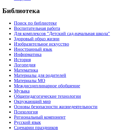
Библиотека
Поиск по библиотеке
Воспитательная работа
Для комплексов "Детский сад-начальная школа"
Здоровый образ жизни
Изобразительное искусство
Иностранный язык
Информатика
История
Логопедия
Математика
Материалы для родителей
Материалы МО
Междисциплинарное обобщение
Музыка
Общепедагогические технологии
Окружающий мир
Основы безопасности жизнедеятельности
Психология
Региональный компонент
Русский язык
Сценарии праздников