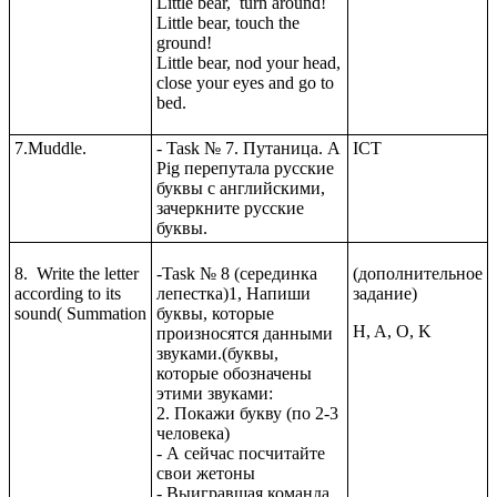
Little bear, turn around!
Little bear, touch the
ground!
Little bear, nod your head,
close your eyes and go to
bed.
7.Muddle.
- Task № 7. Путаница. A
ICT
Pig перепутала русские
буквы с английскими,
зачеркните русские
буквы.
8. Write the letter
-Task № 8 (серединка
(дополнительное
according to its
лепестка)1, Напиши
задание)
sound( Summation
буквы, которые
H, A, O, K
произносятся данными
звуками.(буквы,
которые обозначены
этими звуками:
2. Покажи букву (по 2-3
человека)
- А сейчас посчитайте
свои жетоны
- Выигравшая команда