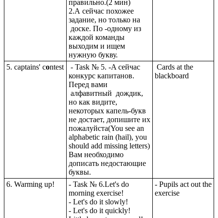
правильно.(2 мин)
2.А сейчас похожее
задание, но только на
доске. По -одному из
каждой команды
выходим и ищем
нужную букву.
5. captains' c
o
ntest
- Task № 5. -A сейчас
Cards at the
конкурс капитанов.
blackboard
Перед вами
алфавитный дождик,
но как видите,
некоторых капель-букв
не достает, допишите их
пожалуйста(You see an
alphabetic rain (hail), you
should add missing letters)
Вам необходимо
дописать недостающие
буквы.
6. Warming up!
- Task № 6.Let's do
- Pupils act out the
morning exercise!
exercise
- Let's do it slowly!
- Let's do it quickly!