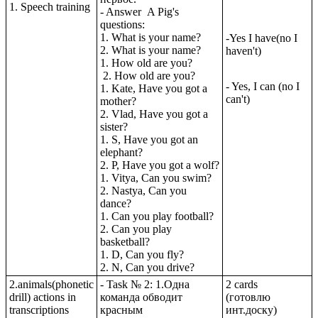
1. Speech training
- Answer A Pig's
questions:
1. What is your name?
-Yes I have(no I
2. What is your name?
haven't)
1. How old are you?
2. How old are you?
- Yes, I can (no I
1. Kate, Have you got a
can't)
mother?
2. Vlad, Have you got a
sister?
1. S, Have you got an
elephant?
2. P, Have you got a wolf?
1. Vitya, Can you swim?
2. Nastya, Can you
dance?
1. Can you play football?
2. Can you play
basketball?
1. D, Can you fly?
2. N, Can you drive?
2.animals(phonetic
- Task № 2: 1.Одна
2 cards
drill) actions in
команда обводит
(готовлю
transcriptions
красным
инт.доску)