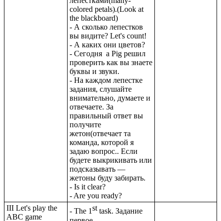
лепестками(many-
colored petals).(Look at
the blackboard)
- А сколько лепестков
вы видите? Let's count!
- А каких они цветов?
- Сегодня a Pig решил
проверить как вы знаете
буквы и звуки.
- На каждом лепестке
задания, слушайте
внимательно, думаете и
отвечаете. За
правильный ответ вы
получите
жетон(отвечает та
команда, которой я
задаю вопрос.. Если
будете выкрикивать или
подсказывать —
жетоны буду забирать.
- Is it clear?
- Are you ready?
III Let's play the
st
- The 1
task. Задание
ABC game
первое.