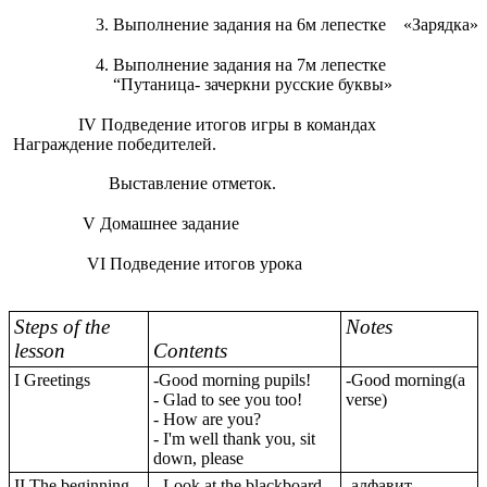
Выполнение задания на 6м лепестке «Зарядка»
Выполнение задания на 7м лепестке
“Путаница- зачеркни русские буквы»
IV Подведение итогов игры в командах
Награждение победителей.
Выставление отметок.
V Домашнее задание
VI Подведение итогов урока
Steps of the
Notes
lesson
Contents
I Greetings
-Good morning pupils!
-Good morning(a
- Glad to see you too!
verse)
- How are you?
- I'm well thank you, sit
down, please
II The beginning
- Look at the blackboard,
-алфавит