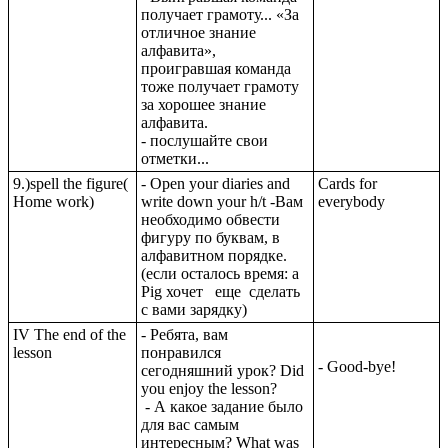
получает грамоту... «За
отличное знание
алфавита»,
проигравшая команда
тоже получает грамоту
за хорошее знание
алфавита.
- послушайте свои
отметки...
9.)spell the figure(
- Open your diaries and
Cards for
Home work)
write down your h/t -Вам
everybody
необходимо обвести
фигуру по буквам, в
алфавитном порядке.
(если осталось время: a
Pig хочет еще сделать
с вами зарядку)
IV The end of the
- Ребята, вам
lesson
понравился
- Good-bye!
сегодняшний урок? Did
you enjoy the lesson?
- А какое задание было
для вас самым
интересным? What was