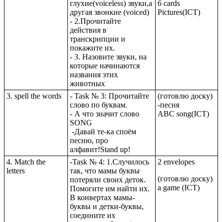
глухие(voiceless) звуки,а
6 cards
другая звонкие (voiced)
Pictures(ICT)
- 2.Прочитайте
действия в
транскрипции и
покажите их.
- 3. Назовите звуки, на
которые начинаются
названия этих
животных
3. spell the words
- Task № 3: Прочитайте
(готовлю доску)
слово по буквам.
-песня
- А что значит слово
ABC song(ICT)
SONG
-Давай те-ка споём
песню, про
алфавит!Stand up!
4. Match the
-Task № 4: 1.Случилось
2 envelopes
letters
так, что мамы буквы
(готовлю доску)
потеряли своих деток.
a game (ICT)
Помогите им найти их.
В конвертах мамы-
буквы и детки-буквы,
соедините их