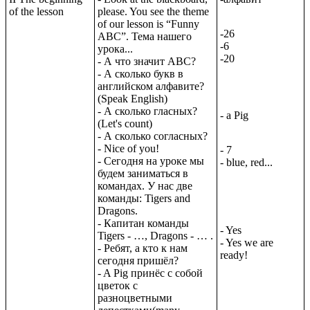
of the lesson
please. You see the theme
of our lesson is “Funny
-26
ABC”. Тема нашего
-6
урока...
-20
- А что значит ABC?
- А сколько букв в
английском алфавите?
(Speak English)
- А сколько гласных?
- a Pig
(Let's count)
- А сколько согласных?
- Nice of you!
- 7
- Сегодня на уроке мы
- blue, red...
будем заниматься в
командах. У нас две
команды: Tigers and
Dragons.
- Капитан команды
- Yes
Tigers - …, Dragons - … .
- Yes we are
- Ребят, а кто к нам
ready!
сегодня пришёл?
- A Pig принёс с собой
цветок с
разноцветными