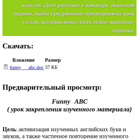
классов. Дети работают в командах, выполняя
задания, якобы придуманные пришедшим на урок
гостем, которым может быть любое животное-
игрушка.
Скачать:
Вложение
Размер
37 КБ
funny___abc.doc
Предварительный просмотр:
Funny ABC
( урок закрепления изученного материала)
Цель
активизация изученных английских букв и
:
звуков, а также частичное повторение изученного