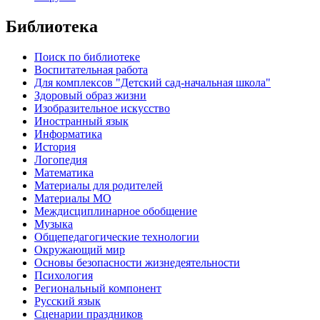
Библиотека
Поиск по библиотеке
Воспитательная работа
Для комплексов "Детский сад-начальная школа"
Здоровый образ жизни
Изобразительное искусство
Иностранный язык
Информатика
История
Логопедия
Математика
Материалы для родителей
Материалы МО
Междисциплинарное обобщение
Музыка
Общепедагогические технологии
Окружающий мир
Основы безопасности жизнедеятельности
Психология
Региональный компонент
Русский язык
Сценарии праздников