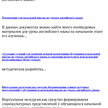
Презентации для начальной школы по урокам английского языка
В данных документах можно найти много необходимых
материалов для урока английского языка на начальном этапе
его изучения....
«Создание условий для развития речевой компетенции обучающихся начальной
школы на уроках английского языка в говорении посредством использования
нетрадиционных форм уроков»
методическая разработка...
Виртуальная экскурсия как средство формирования социокультурных
представлений у обучающихся начальной школы на уроках английского языка
Виртуальная экскурсия как средство формирования
социокультурных представлений у обучающихся начальной