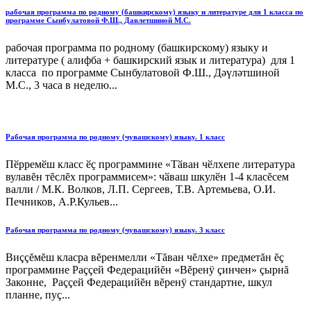
рабочая программа по родному (башкирскому) языку и литературе для 1 класса по
программе Сынбулатовой Ф.Ш., Давлетшиной М.С.
рабочая программа по родному (башкирскому) языку и
литературе ( алифба + башкирский язык и литература) для 1
класса по программе Сынбулатовой Ф.Ш., Дәүләтшиной
М.С., 3 часа в неделю...
Рабочая программа по родному (чувашскому) языку. 1 класс
Пӗрремӗш класс ӗҫ программине «Тӑван чӗлхепе литература
вулавĕн тĕслĕх программисем»: чӑваш шкулӗн 1-4 класĕсем
валли / М.К. Волков, Л.П. Сергеев, Т.В. Артемьева, О.И.
Печников, А.Р.Кульев...
Рабочая программа по родному (чувашскому) языку. 3 класс
Виççĕмĕш класра вĕренмелли «Тăван чĕлхе» предметăн ĕç
программине Раççей Федерацийĕн «Вĕренÿ çинчен» çырнă
Законне, Раççей Федерацийĕн вĕренÿ стандартне, шкул
планне, пуç...