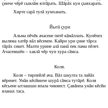
çинче чĕрĕ сывлăм ялтăрать. Шăрăх кун çывхарать.
Хирте сарă тулă хумханать.
Йытă çури
Альма пĕчĕк ачасене питĕ кăмăллать. Кунĕпех
выляма хатĕр вăл вĕсемпе. Кайри ури çине тăрса
тăрăх сикет. Малти урине алă панă пек пама пĕлет.
Ачасемшĕн – хаклă чĕр чун хура сăмса.
Коля.
Коля – тирпейлĕ ача. Вăл шкулта та лайăх
вĕренет. Унăн кĕсйинче шурă сăмса тутăрĕ. Коля
кĕсьене ытлашши япала чикмест. Çавăнпа унăн кĕсйи
яланах таса.