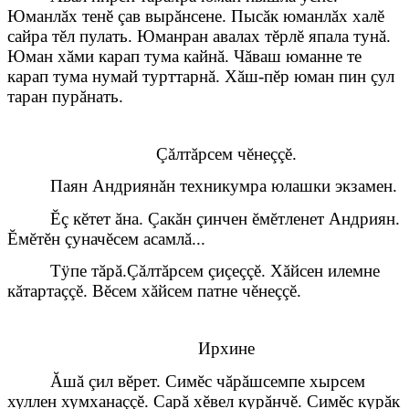
Юманлăх тенĕ çав вырăнсене. Пысăк юманлăх халĕ
сайра тĕл пулать. Юманран авалах тĕрлĕ япала тунă.
Юман хăми карап тума кайнă. Чăваш юманне те
карап тума нумай турттарнă. Хăш-пĕр юман пин çул
таран пурăнать.
Çăлтăрсем чĕнеççĕ.
Паян Андриянăн техникумра юлашки экзамен.
Ĕç кĕтет ăна. Çакăн çинчен ĕмĕтленет Андриян.
Ĕмĕтĕн çуначĕсем асамлă...
Тÿпе тăрă.Çăлтăрсем çиçеççĕ. Хăйсен илемне
кăтартаççĕ. Вĕсем хăйсем патне чĕнеççĕ.
Ирхине
Ăшă çил вĕрет. Симĕс чăрăшсемпе хырсем
хуллен хумханаççĕ. Сарă хĕвел курăнчĕ. Симĕс курăк