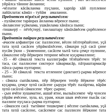
уйрăлса тăнине ăнланни;
-чĕлхепе кăсăкланма пуçлани, харпăр хăй пуплевне
лайăхлатас кăмăл – туйăм амаланни.
Предметсен п
ĕ
рл
ĕ
хл
ĕ
результач
ĕ
сем:
- пулăмсене тарăнрах ăнланма вĕренсе пыни;
-ăнлавсене уçăмлама, ушкăнлама хăнăхса пыни;
-тишкерÿ – пĕтĕçтерÿ, танлаштару хăнăхăвĕсем çирĕпленсе
пыни.
Предмет
ă
н пайрам результач
ĕ
сем:
-ачасем алфавитри сас паллисене, вĕсен пĕлтерĕшĕсене, уçă
тата хупă сасăсен уйрăмлăхĕсене, сăмахри уçă сасă çине
пусăм ÿкни – ÿкменнине, сасăсем хытă тата çемçе пулнине,
сăмахсене пĕр йĕркерен теприне мĕнле куçармаллине;
-35 - 40 сăмахлă текста каллиграфи тĕлĕшĕнчен тĕрĕс те
таса, сас паллисене сиктерсе хăвармасăр, пăтраштармасăр
пăхса çырма пултарни;
- 25 – 30 сăмахлă текста итленипе (диктант) çырма вĕренсе
пыни;
- сăмаха сыпăклама, пĕр йĕркерен тепĕр йĕркене тĕрĕс
куçарма, çемçе хупă сасăсене çырура тĕрĕс палăртма, вăрăм
хупă сасăллă сăмахсене тĕрес çырни;
- çын ячĕпе хушаматне, ашшĕ ятне, выльăхсемпе чĕр чунсен
уйрăм ячĕсене, хула, ял, урам, юхан шыв ячĕсене пысăк сас
паллипе пуçласа çырма пултарни;
- сăмахсен сасă тытăмне тишкерме ( вĕсене сыпăклама, уçă
тата хупă сасăсене, сасăсемпе сас паллисен йĕркине тата