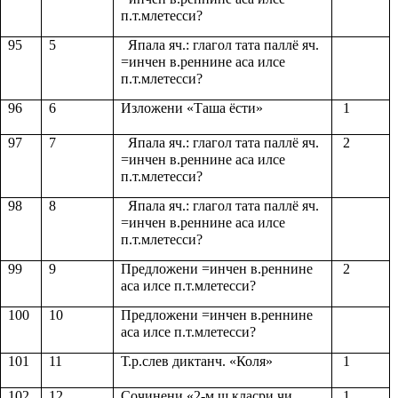
п.т.млетесси?
95
5
Япала яч.: глагол тата паллё яч.
=инчен в.реннине аса илсе
п.т.млетесси?
96
6
Изложени «Таша ёсти»
1
97
7
Япала яч.: глагол тата паллё яч.
2
=инчен в.реннине аса илсе
п.т.млетесси?
98
8
Япала яч.: глагол тата паллё яч.
=инчен в.реннине аса илсе
п.т.млетесси?
99
9
Предложени =инчен в.реннине
2
аса илсе п.т.млетесси?
100
10
Предложени =инчен в.реннине
аса илсе п.т.млетесси?
101
11
Т.р.слев диктанч. «Коля»
1
102
12
Сочинени «2-м.ш класри чи
1