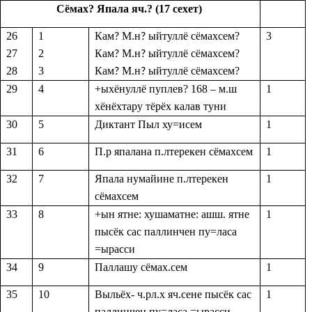
Сёмах? Япала яч.?
(17 сехет)
26
1
Кам
М.н
ыйтуллё сёмахсем?
3
?
?
27
2
Кам
М.н
ыйтуллё сёмахсем?
?
?
28
3
Кам
М.н
ыйтуллё сёмахсем?
?
?
29
4
+ыхёнуллё пуплев? 168 – м.ш
1
хёнёхтару тёрёх калав туни
30
5
Диктант Пыл ху=исем
1
31
6
П.р япалана п.лтерекен сёмахсем
1
32
7
Япала нумайине п.лтерекен
1
сёмахсем
33
8
+ын ятне: хушаматне: ашш. ятне
1
пысёк сас паллинчен пу=ласа
=ырасси
34
9
Паллашу сёмах.сем
1
35
10
Выльёх- ч.рл.х яч.сене пысёк сас
1
паллинчен пу=ласа =ырасси