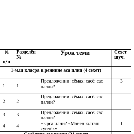
Урок теми
Разделён
Сехет
№
№
шуч.
п
п
/
1-м.ш класра в.реннине аса илни (4 сехет)
Предложении: сёмах: сасё: сас
3
1
1
палли?
Предложении: сёмах: сасё: сас
2
2
палли?
Предложении: сёмах: сасё: сас
3
3
палли?
+ырса илни? «Манён юлташ –
1
4
4
сунчёк»