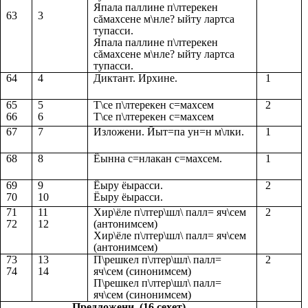
Япала паллине п\лтерекен
63
3
с
ă
махсене м\нле? ыйту лартса
тупасси.
Япала паллине п\лтерекен
с
ă
махсене м\нле? ыйту лартса
тупасси.
64
4
Диктант. Ирхине.
1
65
5
Т\се п\лтерекен с=махсем
2
66
6
Т\се п\лтерекен с=махсем
67
7
Изложени. Йыт=па ун=н м\лки.
1
68
8
Ёынна с=нлакан с=махсем.
1
69
9
Ёыру ёырасси.
2
70
10
Ёыру ёырасси.
71
11
Хир\ёле п\лтер\шл\ палл= яч\сем
2
72
12
(антонимсем)
Хир\ёле п\лтер\шл\ палл= яч\сем
(антонимсем)
73
13
П\решкел п\лтер\шл\ палл=
2
74
14
яч\сем (синонимсем)
П\решкел п\лтер\шл\ палл=
яч\сем (синонимсем)
Предложени (16 сехет)