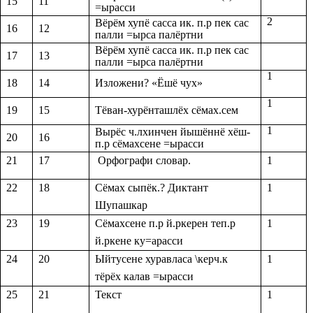
15
11
=ырасси
2
Вёрём хупё сасса ик. п.р пек сас
16
12
палли =ырса палёртни
Вёрём хупё сасса ик. п.р пек сас
17
13
палли =ырса палёртни
1
18
14
Изложени? «Ёшё чух»
1
19
15
Тёван-хурёнташлёх сёмах.сем
1
Вырёс ч.лхинчен йышённё хёш-
20
16
п.р сёмахсене =ырасси
21
17
Орфографи словар.
1
22
18
Сёмах сыпёк.? Диктант
1
Шупашкар
23
19
Сёмахсене п.р й.ркерен теп.р
1
й.ркене ку=арасси
24
20
Ыйтусене хуравласа \керч.к
1
тёрёх калав =ырасси
25
21
Текст
1