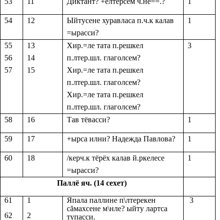
53
11
Диктант? +ёлтёрсем ч.не==.?
1
54
12
Ыйтусене хуравласа п.ч.к калав
1
=ырасси?
55
13
Хир.=ле тата п.решкел
3
56
14
п.лтер.шл. глаголсем?
57
15
Хир.=ле тата п.решкел
п.лтер.шл. глаголсем?
Хир.=ле тата п.решкел
п.лтер.шл. глаголсем?
58
16
Тав тёвасси?
1
59
17
+ырса илни? Надежда Павлова?
1
60
18
/керч.к тёрёх калав й.ркелесе
1
=ырасси?
Паллё яч. (14 сехет)
61
1
Япала паллине п\лтерекен
3
с
ă
махсене м\нле? ыйту лартса
62
2
тупасси.