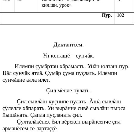
кил.шн. урок»
Пур.
102
Диктантсем.
Ун юлташĕ – сунчăк.
Илемпи çумăртан хăрамасть. Унăн юлташ пур.
Вăл сунчăк ятлă. Çумăр çума пуçлать. Илемпи
сунчăкне алла илет.
Çил мĕнле пулать.
Çил сывлăш куçнипе пулать. Ăшă сывлăш
çÿлелле хăпарать. Ун вырăнне сивĕ сывлăш пырса
йышăнать. Çапла пуçланать çил.
Çулталăкĕпех ĕил вĕрекен вырăнсенче çил
арманĕсем те лартаççĕ.