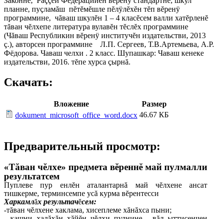
Законне, Раççей Федерацийĕн вĕренÿ стандартне, шкул
планне, пуçламăш пĕтĕмĕшле пĕлÿлĕхĕн тĕп вĕренÿ
программине, чăваш шкулĕн 1 – 4 класĕсем валли хатĕрленĕ
тăван чĕлхепе литература вулавĕн тĕслĕх программине
(Чăваш Республикин вĕренÿ институчĕн издательстви, 2013
ç.), авторсен программине Л.П. Сергеев, Т.В.Артемьева, А.Р.
Фёдорова. Чаваш челхи . 2 класс. Шупашкар: Чаваш кенеке
издательстви, 2016. тĕпе хурса çырнă.
Скачать:
Вложение
Размер
46.67 КБ
dokument_microsoft_office_word.docx
Предварительный просмотр:
«Тăван чĕлхе» предмета вĕреннĕ май пулмалли
результатсем
Пуплеве пур енлĕн аталантарнă май чĕлхене ансат
тишкерме, терминсемпе усă курма вĕрентесси
Харкамл
ă
х результач
ĕ
сем:
-тăван чĕлхене хаклама, хисеплеме хăнăхса пыни;
- кашни халăхăн хăйĕн чĕлхи пулнине , вăл ыттисенчен