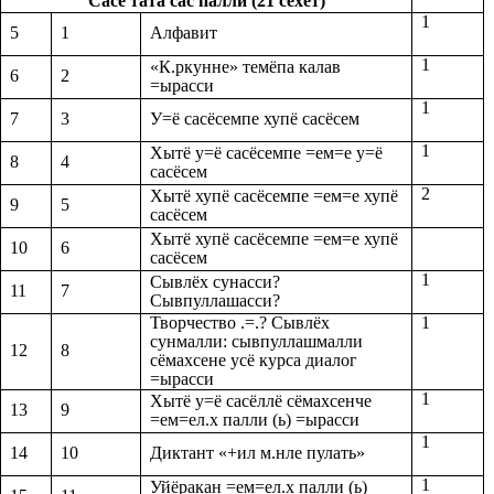
Сасё тата сас палли (21 сехет)
1
5
1
Алфавит
1
«К.ркунне» темёпа калав
6
2
=ырасси
1
7
3
У=ё сасёсемпе хупё сасёсем
1
Хытё у=ё сасёсемпе =ем=е у=ё
8
4
сасёсем
2
Хытё хупё сасёсемпе =ем=е хупё
9
5
сасёсем
Хытё хупё сасёсемпе =ем=е хупё
10
6
сасёсем
1
Сывлёх сунасси?
11
7
Сывпуллашасси?
Творчество .=.? Сывлёх
1
сунмалли: сывпуллашмалли
12
8
сёмахсене усё курса диалог
=ырасси
1
Хытё у=ё сасёллё сёмахсенче
13
9
=ем=ел.х палли (ь) =ырасси
1
14
10
Диктант «+ил м.нле пулать»
1
Уйёракан =ем=ел.х палли (ь)