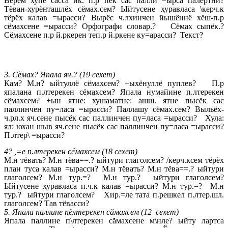
Вёрём хупё сасса ик. п.р пек сас палли =ырса палёртни?
Тёван-хурёнташлёх сёмах.сем? Ыйтусене хуравласа \керч.к
тёрёх калав =ырасси? Вырёс ч.лхинчен йышённё хёш-п.р
сёмахсене =ырасси? Орфографи словар.? Сёмах сыпёк.?
Сёмахсене п.р й.ркерен теп.р й.ркене ку=арасси? Текст?
3.
Сёмах? Япала яч.? (19 сехет)
Кам? М.н? ыйтуллё сёмахсем? +ыхёнуллё пуплев? П.р
япалана п.лтерекен сёмахсем? Япала нумайине п.лтерекен
сёмахсем? +ын ятне: хушаматне: ашш. ятне пысёк сас
паллинчен пу=ласа =ырасси? Паллашу сёмах.сем? Выльёх-
ч.рл.х яч.сене пысёк сас паллинчен пу=ласа =ырасси? Хула:
ял: юхан шыв яч.сене пысёк сас паллинчен пу=ласа =ырасси?
П.лтер\ =ырасси?
4? ,=е п.лтерекен сёмахсем (18 сехет)
М.н тёвать? М.н тёва==.? ыйтури глаголсем? /керч.ксем тёрёх
план туса калав =ырасси? М.н тёвать? М.н тёва==.? ыйтури
глаголсем? М.н тур.=? М.н тур.? ыйтури глаголсем?
Ыйтусене хуравласа п.ч.к калав =ырасси? М.н тур.=? М.н
тур.? ыйтури глаголсем? Хир.=ле тата п.решкел п.лтер.шл.
глаголсем? Тав тёвасси?
5. Япала паллине пĕлтерекен с
ă
махсем (12 сехет)
Япала паллине п\лтерекен с
ă
махсене м\нле? ыйту лартса