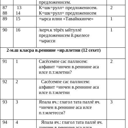
предложенисем.
87
13
К=шк=рулл= предложенисем.
2
88
14
К=шк=рулл= предложенисем
89
15
+ырса илни «Тавайккинче»
1
90
16
/керч.к тёрёх ыйтуллё
1
предложенисем й.ркелесе
=ырасси
2-м.ш класра в.реннине =ир.плетни (12 сехет)
91
1
Сасёсемпе сас паллисем:
2
алфавит =инчен в.реннине аса
илсе п.т.млетни?
92
2
Сасёсемпе сас паллисем:
алфавит =инчен в.реннине аса
илсе п.т.млетни
93
3
Япала яч.: глагол тата паллё яч.
3
=инчен в.реннине аса илсе
п.т.млетесси?
94
4
Япала яч.: глагол тата паллё яч.
=инчен в.реннине аса илсе