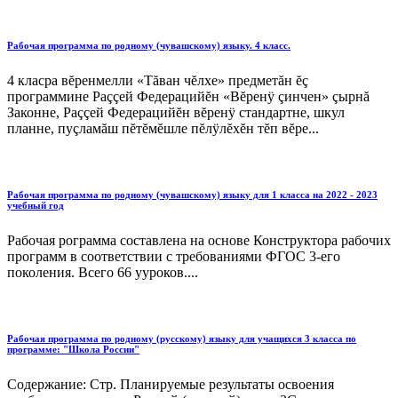
Рабочая программа по родному (чувашскому) языку. 4 класс.
4 класра вĕренмелли «Тăван чĕлхе» предметăн ĕç
программине Раççей Федерацийĕн «Вĕренÿ çинчен» çырнă
Законне, Раççей Федерацийĕн вĕренÿ стандартне, шкул
планне, пуçламăш пĕтĕмĕшле пĕлÿлĕхĕн тĕп вĕре...
Рабочая программа по родному (чувашскому) языку для 1 класса на 2022 - 2023
учебный год
Рабочая рограмма составлена на основе Конструктора рабочих
программ в соответствии с требованиями ФГОС 3-его
поколения. Всего 66 ууроков....
Рабочая программа по родному (русскому) языку для учащихся 3 класса по
программе: "Школа России"
Содержание: Стр. Планируемые результаты освоения