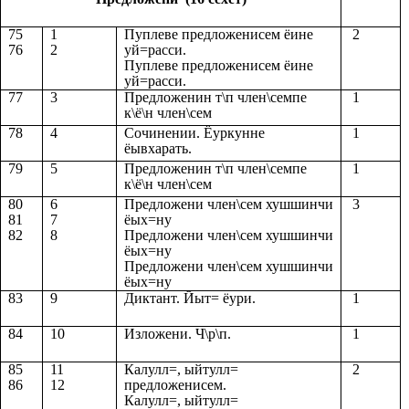
75
1
Пуплеве предложенисем ёине
2
76
2
уй=расси.
Пуплеве предложенисем ёине
уй=расси.
77
3
Предложенин т\п член\семпе
1
к\ё\н член\сем
78
4
Сочинении. Ёуркунне
1
ёывхарать.
79
5
Предложенин т\п член\семпе
1
к\ё\н член\сем
80
6
Предложени член\сем хушшинчи
3
81
7
ёых=ну
82
8
Предложени член\сем хушшинчи
ёых=ну
Предложени член\сем хушшинчи
ёых=ну
83
9
Диктант. Йыт= ёури.
1
84
10
Изложени. Ч\р\п.
1
85
11
Калулл=, ыйтулл=
2
86
12
предложенисем.
Калулл=, ыйтулл=