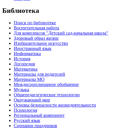
Библиотека
Поиск по библиотеке
Воспитательная работа
Для комплексов "Детский сад-начальная школа"
Здоровый образ жизни
Изобразительное искусство
Иностранный язык
Информатика
История
Логопедия
Математика
Материалы для родителей
Материалы МО
Междисциплинарное обобщение
Музыка
Общепедагогические технологии
Окружающий мир
Основы безопасности жизнедеятельности
Психология
Региональный компонент
Русский язык
Сценарии праздников