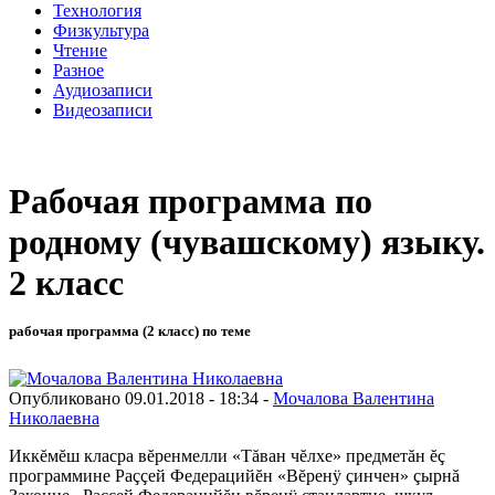
Технология
Физкультура
Чтение
Разное
Аудиозаписи
Видеозаписи
Рабочая программа по
родному (чувашскому) языку.
2 класс
рабочая программа (2 класс) по теме
Опубликовано 09.01.2018 - 18:34 -
Мочалова Валентина
Николаевна
Иккĕмĕш класра вĕренмелли «Тăван чĕлхе» предметăн ĕç
программине Раççей Федерацийĕн «Вĕренÿ çинчен» çырнă