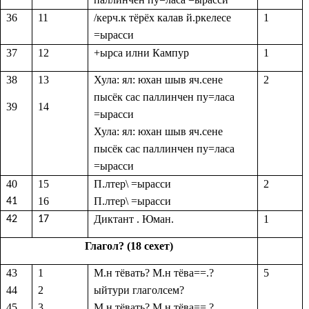
36
11
/керч.к тёрёх калав й.ркелесе
1
=ырасси
37
12
+ырса илни Кампур
1
38
13
Хула: ял: юхан шыв яч.сене
2
пысёк сас паллинчен пу=ласа
39
14
=ырасси
Хула: ял: юхан шыв яч.сене
пысёк сас паллинчен пу=ласа
=ырасси
40
15
П.лтер\ =ырасси
2
16
П.лтер\ =ырасси
41
Диктант . Юман.
1
42
17
Глагол? (18 сехет)
43
1
М.н тёвать
?
М.н тёва==.
?
5
44
2
ыйтури глаголсем?
45
3
М.н тёвать
?
М.н тёва==.
?