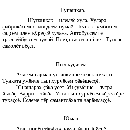
Шупашкар.
Шупашкар – илемлĕ хула. Хулара
фабрикăсемпе заводсем нумай. Чечек клумбисем,
садсем илем кÿреççĕ хулана. Автобуссемпе
троллейбуссем нумай. Поезд сасси илтĕнет. Тÿпере
самолёт вĕçет.
Пыл хуçисем.
Ачасем вăрман уçланкинче чечек пухаççĕ.
Тунката умĕнче пыл хурчĕсем хĕвĕшеççĕ.
Юнашарах çăка ÿсет. Ун çумĕнче – лутра
йывăç. Варри – хăвăл. Унта пыл хурчĕсем кĕре-кĕре
тухаççĕ. Ĕçлеме пĕр самантлăха та чарăнмаççĕ.
Юман.
Авал пирĕн тăрăхра юман йышлă ÿснĕ.