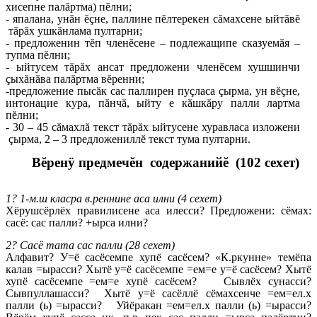
хисепне палăртма) пĕлни;
- япалана, унăн ĕçне, паллине пĕлтерекен сăмахсене ыйтăвĕ
тăрăх ушкăнлама пултарни;
- предложенин тĕп членĕсене – подлежащипе сказуемăя –
тупма пĕлни;
- ыйтусем тăрăх ансат предложени членĕсем хушшинчи
çыхăнăва палăртма вĕренни;
-предложение пысăк сас паллирен пуçласа çырма, ун вĕçне,
интонацие кура, пăнчă, ыйту е кăшкăру палли лартма
пĕлни;
- 30 – 45 сăмахлă текст тăрăх ыйтусене хуравласа изложени
çырма, 2 – 3 предложениллĕ текст тума пултарни.
Вĕренÿ предмечĕн
содержанийĕ (102 сехет)
1? 1-м.ш класра в.реннине аса илни (4 сехет)
Хёрушсёрлёх правилисене аса илесси? Предложени: сёмах:
сасё: сас палли? +ырса илни?
2? Сасё тата сас палли (28 сехет)
Алфавит? У=ё сасёсемпе хупё сасёсем? «К.ркунне» темёпа
калав =ырасси? Хытё у=ё сасёсемпе =ем=е у=ё сасёсем? Хытё
хупё сасёсемпе =ем=е хупё сасёсем? Сывлёх сунасси?
Сывпуллашасси? Хытё у=ё сасёллё сёмахсенче =ем=ел.х
палли (ь) =ырасси? Уйёракан =ем=ел.х палли (ь) =ырасси?