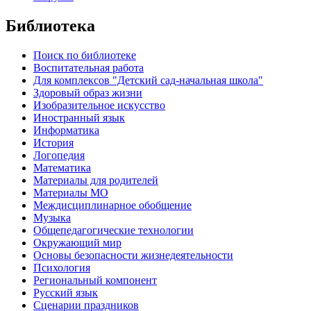
Библиотека
Поиск по библиотеке
Воспитательная работа
Для комплексов "Детский сад-начальная школа"
Здоровый образ жизни
Изобразительное искусство
Иностранный язык
Информатика
История
Логопедия
Математика
Материалы для родителей
Материалы МО
Междисциплинарное обобщение
Музыка
Общепедагогические технологии
Окружающий мир
Основы безопасности жизнедеятельности
Психология
Региональный компонент
Русский язык
Сценарии праздников