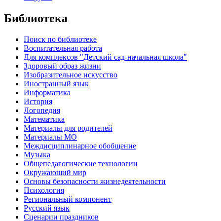
Библиотека
Поиск по библиотеке
Воспитательная работа
Для комплексов "Детский сад-начальная школа"
Здоровый образ жизни
Изобразительное искусство
Иностранный язык
Информатика
История
Логопедия
Математика
Материалы для родителей
Материалы МО
Междисциплинарное обобщение
Музыка
Общепедагогические технологии
Окружающий мир
Основы безопасности жизнедеятельности
Психология
Региональный компонент
Русский язык
Сценарии праздников