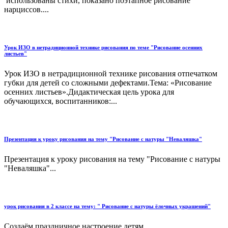
использованы стихи, показано поэтапное рисование
нарциссов....
Урок ИЗО в нетрадиционной технике рисования по теме "Рисование осенних
листьев"
Урок ИЗО в нетрадиционной технике рисования отпечатком
губки для детей со сложными дефектами.Тема: «Рисование
осенних листьев».Дидактическая цель урока для
обучающихся, воспитанников:...
Презентация к уроку рисования на тему "Рисование с натуры "Неваляшка"
Презентация к уроку рисования на тему "Рисование с натуры
"Неваляшка"...
урок рисования в 2 классе на тему: " Рисование с натуры ёлочных украшений"
Создаём праздничное настроение детям...