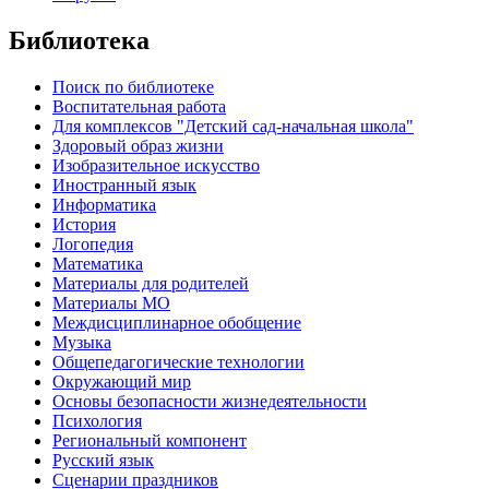
Библиотека
Поиск по библиотеке
Воспитательная работа
Для комплексов "Детский сад-начальная школа"
Здоровый образ жизни
Изобразительное искусство
Иностранный язык
Информатика
История
Логопедия
Математика
Материалы для родителей
Материалы МО
Междисциплинарное обобщение
Музыка
Общепедагогические технологии
Окружающий мир
Основы безопасности жизнедеятельности
Психология
Региональный компонент
Русский язык
Сценарии праздников