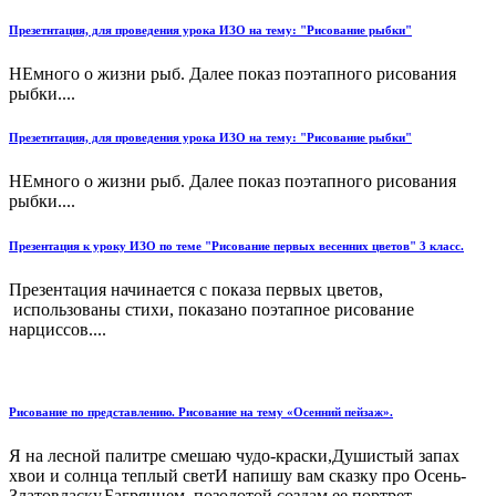
Презетнтация, для проведения урока ИЗО на тему: "Рисование рыбки"
НЕмного о жизни рыб. Далее показ поэтапного рисования
рыбки....
Презетнтация, для проведения урока ИЗО на тему: "Рисование рыбки"
НЕмного о жизни рыб. Далее показ поэтапного рисования
рыбки....
Презентация к уроку ИЗО по теме "Рисование первых весенних цветов" 3 класс.
Презентация начинается с показа первых цветов,
использованы стихи, показано поэтапное рисование
нарциссов....
Рисование по представлению. Рисование на тему «Осенний пейзаж».
Я на лесной палитре смешаю чудо-краски,Душистый запах
хвои и солнца теплый светИ напишу вам сказку про Осень-
Златовласку,Багрянцем, позолотой создам ее портрет....