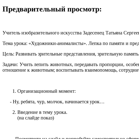
Предварительный просмотр:
Учитель изобразительного искусства Задесенец Татьяна Серге
Тема урока: «Художники-анималисты». Лепка по памяти и пр
Цель: Развивать зрительные представления, зрительную память
Задачи: Учить лепить животных, передавать пропорции, особ
отношение к животным; воспитывать взаимопомощь, сотрудни
Организационный момент:
- Ну, ребята, чур, молчок, начинается урок…
Введение в тему урока.
(на слайде показ)
- Посмотрите на слайд и попробуйте самостоятельно сформи