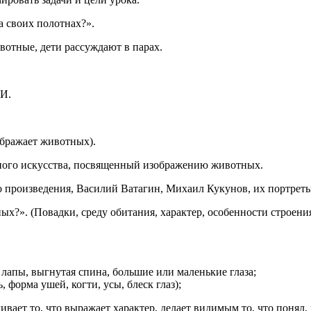
 своих полотнах?».
отные, дети рассуждают в парах.
.
И.
бражает животных).
ого искусства, посвященный изображению животных.
роизведения, Василий Ватагин, Михаил Кукунов, их портреты
. (Повадки, среду обитания, характер, особенности строения
апы, выгнутая спина, большие или маленькие глаза;
форма ушей, когти, усы, блеск глаз);
ет то, что выражает характер, делает видимым то, что понял, 