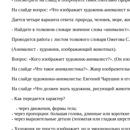
На слайде вопрос: «Что изображает художник-анималист на
Дается четыре варианта ответа: природа, человек, море, жив
- Найдите в толковом словаре значение слова «анималист»
Проводится работа с листом толкового словаря Ожегова С.
(Анималист - художник, изображающий животных).
Вопрос: «Кого изображает художник-анималист?». (Он изо
На слайде «Что такое анималистика?». Жанр изобразительн
На слайде художники-анималисты: Евгений Чарушин и его п
На слайде «Что должен знать художник, рисующий животных?»
- Как передается характер?
- через движения, формы тела;
- через пропорции: большая голова, длинные или короткие л
- через выразительные детали (лохматая или гладкая шерсть, 
- Художник не просто изображает, но и эмоционально усилива