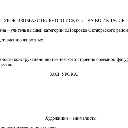
УРОК ИЗОБРАЗИТЕЛЬНОГО ИСКУССТВА ВО 2 КЛАССЕ
евна – учитель высшей категории с.Покровка Октябрьского райо
едставлению животных.
.
енности конструктивно-анатомического строения объемной фигур
чество.
ХОД УРОКА.
Художники – анималисты
ровать задачи и цели урока.