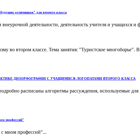
 будущих отличников" для второго класса
 внеурочной деятельности, деятельность учителя и учащихся и 
зму во втором классе. Тема занятия: "Туристское многоборье".
АКТИКЕ ДИЗОРФОГРАФИИ С УЧАЩИМИСЯ-ЛОГОПАТАМИ ВТОРОГО КЛАССА
подробно расписаны алгоритмы рассуждения, используемые для 
ром профессий"
с миом профессий"...