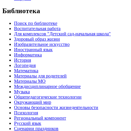
Библиотека
Поиск по библиотеке
Воспитательная работа
Для комплексов "Детский сад-начальная школа"
Здоровый образ жизни
Изобразительное искусство
Иностранный язык
Информатика
История
Логопедия
Математика
Материалы для родителей
Материалы МО
Междисциплинарное обобщение
Музыка
Общепедагогические технологии
Окружающий мир
Основы безопасности жизнедеятельности
Психология
Региональный компонент
Русский язык
Сценарии праздников