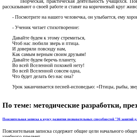
Творческая, практическая деятельность учащихся. Повтор
рассказывают о своей работе и ставят на коричневый круг жив
- Посмотрите на нашего человечка, он улыбается, ему хорошо
- Ученик читает стихотворение:
Давайте будем к этому стремиться,
Чтоб нас любили зверь и птица.
И доверяли повсюду нам,
Как самым верным своим друзьям!
Давайте будем беречь планету,
Во всей Вселенной похожей нету!
Во всей Вселенной совсем одна,
Что будет делать без нас она?
Урок заканчивается песней-исповедью: «Птицы, рыбы, звери 
По теме: методические разработки, пр
Пояснительная записка к курсу развития познавательных способностей "36 занятий д
Пояснительная записка содержит общие цели начального общего
учебного предмет...