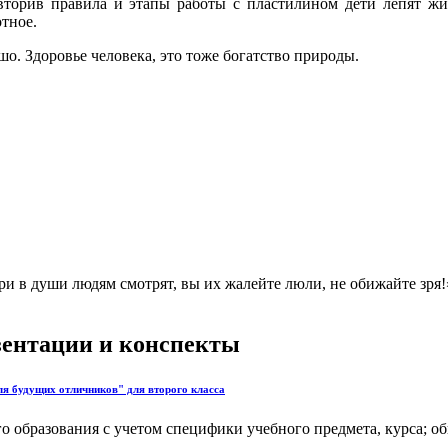
ив правила и этапы работы с пластилином дети лепят живо
отное.
. Здоровье человека, это тоже богатство природы.
в души людям смотрят, вы их жалейте люли, не обижайте зря!
езентации и конспекты
ля будущих отличников" для второго класса
 образования с учетом специфики учебного предмета, курса; об