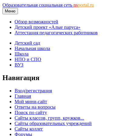
Образовательная социальная сеть
ns
portal.ru
Меню
Обзор возможностей
Детский проект «Алые паруса»
Аттестация педагогических работников
Детский сад
Начальная школа
Школа
НПО и СПО
ВУЗ
Навигация
Вход/регистрация
Главная
Мой мини-сайт
Ответы на вопросы
Поиск по сайту
Сайты классов, групп, кружков...
Сайты образовательных учреждений
Сайты коллег
Форумы