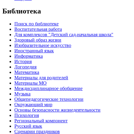
Библиотека
Поиск по библиотеке
Воспитательная работа
Для комплексов "Детский сад-начальная школа"
Здоровый образ жизни
Изобразительное искусство
Иностранный язык
Информатика
История
Логопедия
Математика
Материалы для родителей
Материалы МО
Междисциплинарное обобщение
Музыка
Общепедагогические технологии
Окружающий мир
Основы безопасности жизнедеятельности
Психология
Региональный компонент
Русский язык
Сценарии праздников