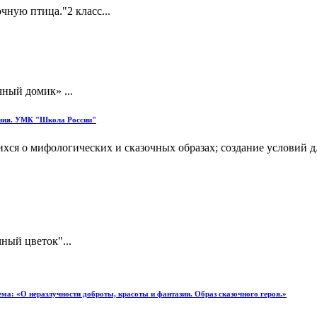
чную птица."2 класс...
чный домик» ...
тазия. УМК "Школа России"
ихся о мифологических и сказочных образах; создание условий
ный цветок"...
ема: «О неразлучности доброты, красоты и фантазии. Образ сказочного героя.»