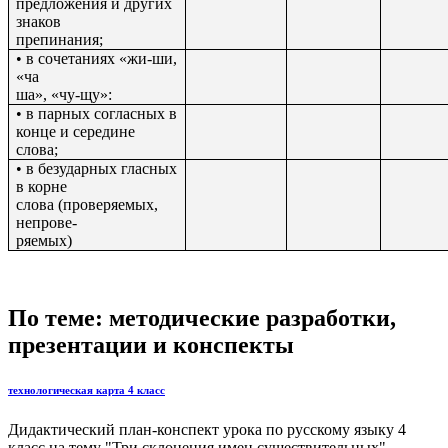
предложения и других
знаков
препинания;
• в сочетаниях «жи-ши,
«ча
ша», «чу-щу»:
• в парных согласных в
конце и середине
слова;
• в безударных гласных
в корне
слова (проверяемых,
непрове-
ряемых)
По теме: методические разработки,
презентации и конспекты
технологическая карта 4 класс
Дидактический план-конспект урока по русскому языку 4
класс на тему "Три склонения имен существительных"...