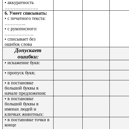
• аккуратность
………………….
6. Умеет списывать:
• с печатного текста:
…………..
• с рукописного:
……………….
• списывает без
ошибок слова
Допускает
ошибки:
• искажение букв:
• пропуск букв;
• в постановке
большой буквы в
начале предложения:
• в постановке
большой буквы в
именах людей и
кличках животных:
• в постановке точки в
конце