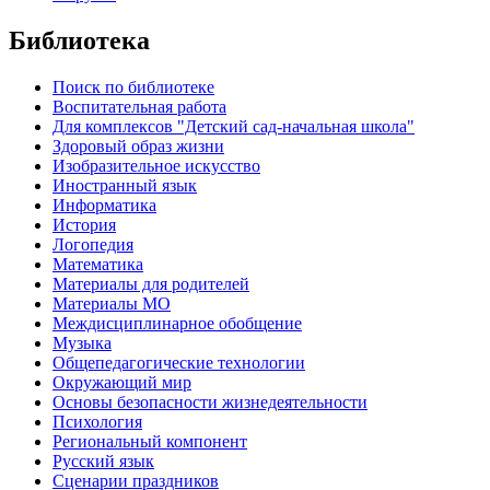
Библиотека
Поиск по библиотеке
Воспитательная работа
Для комплексов "Детский сад-начальная школа"
Здоровый образ жизни
Изобразительное искусство
Иностранный язык
Информатика
История
Логопедия
Математика
Материалы для родителей
Материалы МО
Междисциплинарное обобщение
Музыка
Общепедагогические технологии
Окружающий мир
Основы безопасности жизнедеятельности
Психология
Региональный компонент
Русский язык
Сценарии праздников