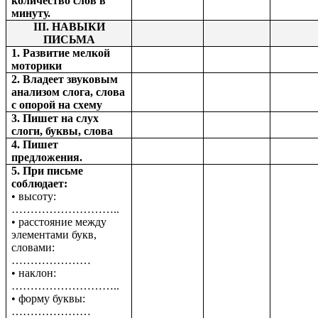
количество слов в
минуту.
III. НАВЫКИ
ПИСЬМА
1. Развитие мелкой
моторики
2. Владеет звуковым
анализом слога, слова
с опорой на схему
3. Пишет на слух
слоги, буквы, слова
4. Пишет
предложения.
5. При письме
соблюдает:
• высоту:
………………………..
• расстояние между
элементами букв,
словами:
…………………
• наклон:
………………………..
• форму буквы:
…………………