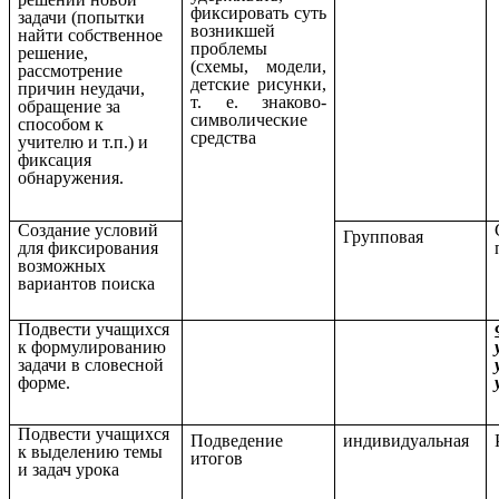
фиксировать суть
задачи (попытки
возникшей
найти собственное
проблемы
решение,
(схемы, модели,
рассмотрение
детские рисунки,
причин неудачи,
т. е. знаково-
обращение за
символические
способом к
средства
учителю и т.п.) и
фиксация
обнаружения.
Создание условий
Групповая
для фиксирования
возможных
вариантов поиска
Подвести учащихся
к формулированию
задачи в словесной
форме.
Подвести учащихся
Подведение
индивидуальная
к выделению темы
итогов
и задач урока