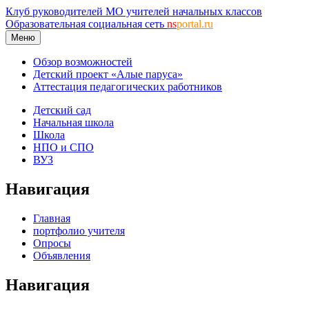
Клуб руководителей МО учителей начальных классов
Образовательная социальная сеть
ns
portal.ru
Меню
Обзор возможностей
Детский проект «Алые паруса»
Аттестация педагогических работников
Детский сад
Начальная школа
Школа
НПО и СПО
ВУЗ
Навигация
Главная
портфолио учителя
Опросы
Объявления
Навигация