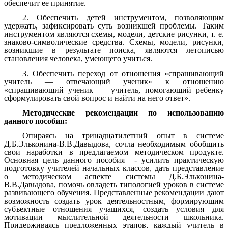
обеспечит ее принятие.
2. Обеспечить детей инструментом, позволяющим
удержать, зафиксировать суть возникшей проблемы. Таким
инструментом являются схемы, модели, детские рисунки, т. е.
знаково-символические средства. Схемы, модели, рисунки,
возникшие в результате поиска, являются летописью
становления человека, умеющего учиться.
3. Обеспечить переход от отношения «спрашивающий
учитель — отвечающий ученик» к отношению
«спрашивающий ученик — учитель, помогающий ребенку
сформулировать свой вопрос и найти на него ответ».
Методические рекомендации по использованию
данного пособия:
Опираясь на тринадцатилетний опыт в системе
Д.Б.Эльконина-В.В.Давыдова, сочла необходимым обобщить
свои наработки в предлагаемом методическом продукте.
Основная цель данного пособия - усилить практическую
подготовку учителей начальных классов, дать представление
о методическом аспекте системы Д.Б.Эльконина-
В.В.Давыдова, помочь овладеть типологией уроков в системе
развивающего обучения. Представленные рекомендации дают
возможность создать урок деятельностным, формирующим
субъектные отношения учащихся, создать условия для
мотивации мыслительной деятельности школьника.
Придерживаясь предложенных этапов, каждый учитель в