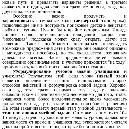
новые пути и предлагать варианты решения; в третьем
окажется, что один-два человека сразу все поняли, тогда как
другим далеко до понимания.
Особенно важно продумать и
зафиксировать
возможные ходы (
четвертый этап
урока),
позволяющие иначе построить поисковые детские действия,
выйти из тупика. Нужно быть крайне осторожным. Иногда
лишнее слово, нетерпеливый наводящий вопрос или
"небольшая" подсказка может сразу открыть детям все
решение. Также необходимо постараться предугадать
возможные предложения детей (иногда они бывают описаны
в методических пособиях), но это оказывается возможным
далеко не всегда. Часто предложения детей бывают
совершенно оригинальными, и учителю приходится "на ходу"
придумывать, как выйти из сложившейся ситуации.
(
Формулирование учебной задачи учащимися и
учителем.)
Результатом этой фазы урока (
пятый этап
)
является определение границы использования старых
способов действий и формулировка новой задачи. Хорошо,
если удается сразу оформить эту задачу знаково-
символическими средствами (это необходимо для того, чтобы
учащиеся могли более продолжительное время удерживать
поставленную задачу на этапе поиска способов ее решения.)
На этом заканчивается первый этап учебной деятельности
–
этап постановки учебной задачи
. Он может занимать от 10–
15 минут до целого урока или нескольких уроков, однако вне
зависимости от времени учащиеся под руководством учителя
должны пройти все те этапы, которые были описаны выше.