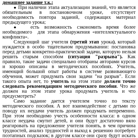
домашнее задание т.к.:
При наличии этапа актуализации знаний, что является
обязательным в постановочном уроке, отсутствует
необходимость повтора заданий, содержащих материал
предыдущего урока;
есть возможность сэкономить время более
необходимого для этапа обнаружения «интеллектуального
конфликта».
Следующий шаг учителя
(третий этап
урока
)
, который
нуждается в особо тщательном продумывании: постановка
перед детьми конкретно-практической задачи, которую нельзя
решить старым способом
(ситуация "разрыва").
Как
правило, такие задачи специально отобраны авторами курсов
и хорошо описаны в методических пособиях. Учитель,
имеющий большой опыт работы в системе развивающего
обучения, может придумать свои задачи "на разрыв". Если
такого опыта нет, то
учитель
на этом этапе
должен точно
следовать
рекомендациям методического пособия
. Что же
должен на этом этапе урока продумать учитель и что
предусмотреть?
Само задание дается учителем точно по тексту
методического пособия. А вот взаимодействие с детьми по
поводу их неудачи учитель должен продумать непременно.
При этом необходимо учесть особенности класса: в одном
классе неудача смутит детей, и они будут достаточно вяло
реагировать на предложение учителя понять, в чем причина
трудностей, анализ трудностей и выход к решению потребует
поэтапных подсказок; в другом классе они сразу будут искать