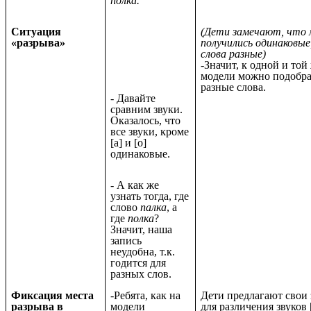
полка.
Ситуация
(Дети замечают, что 
«разрыва»
получились одинаковые
слова разные)
-
Значит, к одной и той
модели можно подобра
разные слова.
- Давайте
сравним звуки.
Оказалось, что
все звуки, кроме
[а] и [о]
одинаковые.
- А как же
узнать тогда, где
слово
палка
, а
где
полка
?
Значит, наша
запись
неудобна, т.к.
годится для
разных слов.
Фиксация места
-Ребята, как на
Дети предлагают свои 
разрыва в
модели
для различения звуков [