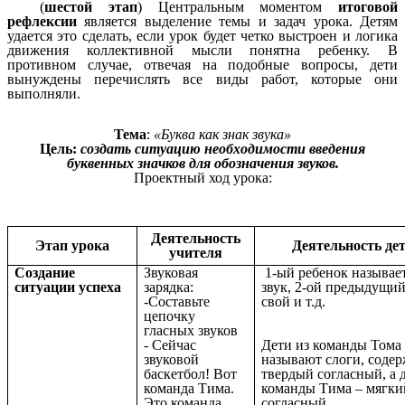
(
шестой этап
) Центральным моментом
итоговой
рефлексии
является выделение темы и задач урока. Детям
удается это сделать, если урок будет четко выстроен и логика
движения коллективной мысли понятна ребенку. В
противном случае, отвечая на подобные вопросы, дети
вынуждены перечислять все виды работ, которые они
выполняли.
Тема
:
«Буква как знак звука»
Цель:
создать ситуацию необходимости введения
буквенных значков для обозначения звуков.
Проектный ход урока:
Деятельность
Этап урока
Деятельность де
учителя
Создание
Звуковая
1-ый ребенок называе
ситуации успеха
зарядка:
звук, 2-ой предыдущий
-Составьте
свой и т.д.
цепочку
гласных звуков
- Сейчас
Дети из команды Тома
звуковой
называют слоги, соде
баскетбол! Вот
твердый согласный, а 
команда Тима.
команды Тима – мягки
Это команда
согласный.