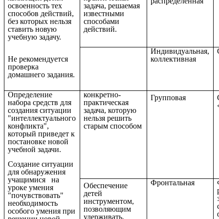
распределенная
освоенность тех
задача, решаемая
способов действий,
известными
без которых нельзя
способами
ставить новую
действий.
учебную задачу.
Индивидуальная,
коллективная
Не рекомендуется
проверка
домашнего задания.
Определение
конкретно-
Групповая
набора средств для
практическая
создания ситуации
задача, которую
"интеллектуального
нельзя решить
конфликта",
старым способом
который приведет к
постановке новой
учебной задачи.
Создание ситуации
для обнаружения
учащимися на
Фронтальная
Обеспечение
уроке умения
детей
"почувствовать"
инструментом,
необходимость
позволяющим
особого умения при
удерживать,
решении новой