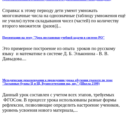
Справка: к этому периоду дети умеют умножать
многозначные числа на однозначные (таблицу умножения ещё
не учили) путем складывания чисел (частей) по количеству
второго множителя (разов)]...
Презентация на тему "Урок постановки учебной задачи в системе РО"
Это примерное построение из опыта уроков по русскому
языку и математике в системе Д. Б. Эльконина - В. В.
Давыдова....
Методические рекомендации к проведению урока обучения грамоте по теме
"Заглавные буквы Ц и Щ. Буквосочетания ща, щу." (Школа 2100)
Данный урок составлен с учетом всех этапов, требуемых
ФГОСом. В процессе урока использованы разные формы
рефлексии, позволяющие определить настроение учеников,
уровень усвоения нового материала,...