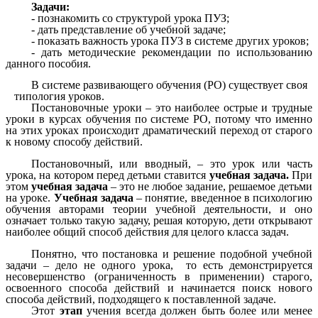
Задачи:
- познакомить со структурой урока ПУЗ;
- дать представление об учебной задаче;
- показать важность урока ПУЗ в системе других уроков;
- дать методические рекомендации по использованию
данного пособия.
В системе развивающего обучения (РО) существует своя
типология уроков.
Постановочные уроки – это наиболее острые и трудные
уроки в курсах обучения по системе РО, потому что именно
на этих уроках происходит драматический переход от старого
к новому способу действий.
Постановочный, или вводный, – это урок или часть
урока, на котором перед детьми ставится
учебная задача.
При
этом
учебная задача
– это не любое задание, решаемое детьми
на уроке.
Учебная задача
– понятие, введенное в психологию
обучения авторами теории учебной деятельности, и оно
означает только такую задачу, решая которую, дети открывают
наиболее общий способ действия для целого класса задач.
Понятно, что постановка и решение подобной учебной
задачи – дело не одного урока, то есть демонстрируется
несовершенство (ограниченность в применении) старого,
освоенного способа действий и начинается поиск нового
способа действий, подходящего к поставленной задаче.
Этот
этап
учения всегда должен быть более или менее