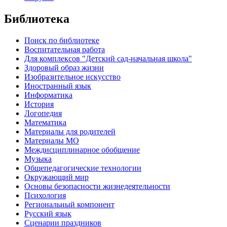
Библиотека
Поиск по библиотеке
Воспитательная работа
Для комплексов "Детский сад-начальная школа"
Здоровый образ жизни
Изобразительное искусство
Иностранный язык
Информатика
История
Логопедия
Математика
Материалы для родителей
Материалы МО
Междисциплинарное обобщение
Музыка
Общепедагогические технологии
Окружающий мир
Основы безопасности жизнедеятельности
Психология
Региональный компонент
Русский язык
Сценарии праздников