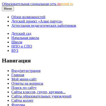
Образовательная социальная сеть
ns
portal.ru
Меню
Обзор возможностей
Детский проект «Алые паруса»
Аттестация педагогических работников
Детский сад
Начальная школа
Школа
НПО и СПО
ВУЗ
Навигация
Вход/регистрация
Главная
Мой мини-сайт
Ответы на вопросы
Поиск по сайту
Сайты классов, групп, кружков...
Сайты образовательных учреждений
Сайты коллег
Форумы