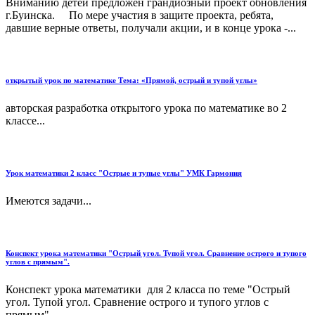
Вниманию детей предложен грандиозный проект обновления
г.Буинска. По мере участия в защите проекта, ребята,
давшие верные ответы, получали акции, и в конце урока -...
открытый урок по математике Тема: «Прямой, острый и тупой углы»
авторская разработка открытого урока по математике во 2
классе...
Урок математики 2 класс "Острые и тупые углы" УМК Гармония
Имеются задачи...
Конспект урока математики "Острый угол. Тупой угол. Сравнение острого и тупого
углов с прямым".
Конспект урока математики для 2 класса по теме "Острый
угол. Тупой угол. Сравнение острого и тупого углов с
прямым"....