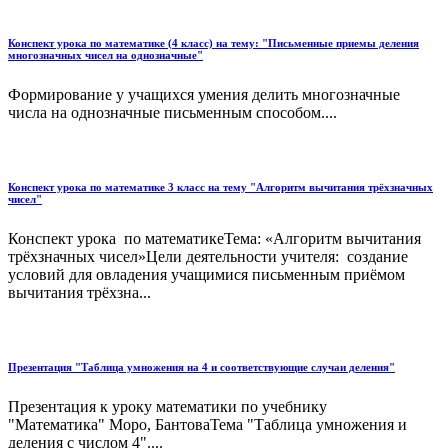
Конспект урока по математике (4 класс) на тему: "Письменные приемы деления
многозначных чисел на однозначные"
Формирование у учащихся умения делить многозначные
числа на однозначные письменным способом....
Конспект урока по математике 3 класс на тему "Алгоритм вычитания трёхзначных
чисел"
Конспект урока по математикеТема: «Алгоритм вычитания
трёхзначных чисел»Цели деятельности учителя: создание
условий для овладения учащимися письменным приёмом
вычитания трёхзна...
Презентация "Таблица умножения на 4 и соответствующие случаи деления"
Презентация к уроку математики по учебнику
"Математика" Моро, БантоваТема "Таблица умножения и
деления с числом 4"....