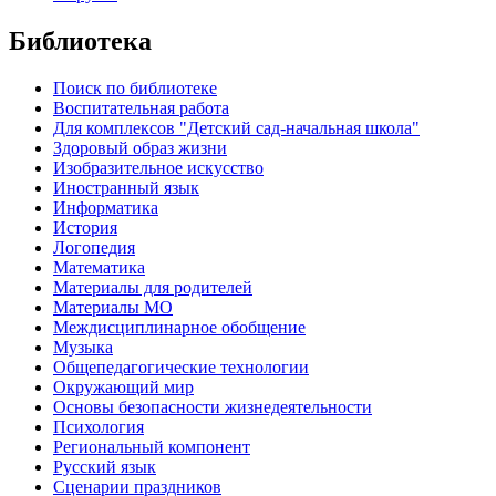
Библиотека
Поиск по библиотеке
Воспитательная работа
Для комплексов "Детский сад-начальная школа"
Здоровый образ жизни
Изобразительное искусство
Иностранный язык
Информатика
История
Логопедия
Математика
Материалы для родителей
Материалы МО
Междисциплинарное обобщение
Музыка
Общепедагогические технологии
Окружающий мир
Основы безопасности жизнедеятельности
Психология
Региональный компонент
Русский язык
Сценарии праздников