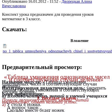
Опубликовано 16.01.2012 - 11:52 -
Дворецкая Алина
Вячеславовна
Конспект урока предназначен для проведения уроков
математике в 3 классе.
Скачать:
Вложение
no_1_tablica_umnozheniya_odnoznachnyh_chisel_i_sootvetstvuyush
Предварительный просмотр:
«Таблица умножения однозначных чисел
и соответствующие случаи деления»
Название модуля: «
Таблица умножения
однозначных чисел и соответствующие случаи
деления»
Интегрирующая дидактическая цель:
закрепить
знания таблицы умножения и соответствующих
случаев деления.
Банк информации:
а) Входной контроль знаний и умений учащихся
1. Весёлые задачи
Помоги лягушонку решить задачи. Читай
внимательно, ответ называй устно.
а)
У стола 4 ножки.
А вопрос таков:
Сколько вместе будет ножек