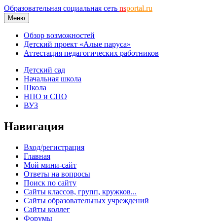
Образовательная социальная сеть
ns
portal.ru
Меню
Обзор возможностей
Детский проект «Алые паруса»
Аттестация педагогических работников
Детский сад
Начальная школа
Школа
НПО и СПО
ВУЗ
Навигация
Вход/регистрация
Главная
Мой мини-сайт
Ответы на вопросы
Поиск по сайту
Сайты классов, групп, кружков...
Сайты образовательных учреждений
Сайты коллег
Форумы