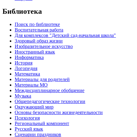
Библиотека
Поиск по библиотеке
Воспитательная работа
Для комплексов "Детский сад-начальная школа"
Здоровый образ жизни
Изобразительное искусство
Иностранный язык
Информатика
История
Логопедия
Математика
Материалы для родителей
Материалы МО
Междисциплинарное обобщение
Музыка
Общепедагогические технологии
Окружающий мир
Основы безопасности жизнедеятельности
Психология
Региональный компонент
Русский язык
Сценарии праздников