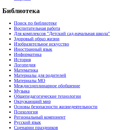
Библиотека
Поиск по библиотеке
Воспитательная работа
Для комплексов "Детский сад-начальная школа"
Здоровый образ жизни
Изобразительное искусство
Иностранный язык
Информатика
История
Логопедия
Математика
Материалы для родителей
Материалы МО
Междисциплинарное обобщение
Музыка
Общепедагогические технологии
Окружающий мир
Основы безопасности жизнедеятельности
Психология
Региональный компонент
Русский язык
Сценарии праздников