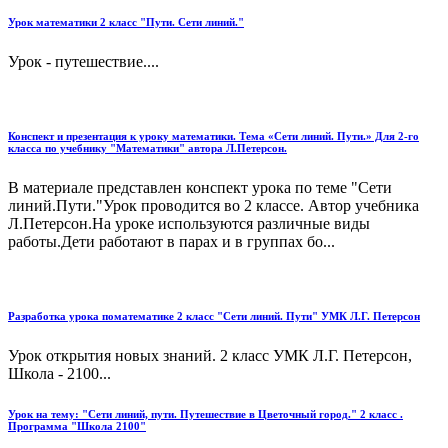
Урок математики 2 класс "Пути. Сети линий."
Урок - путешествие....
Конспект и презентация к уроку математики. Тема «Сети линий. Пути.» Для 2-го
класса по учебнику "Математики" автора Л.Петерсон.
В материале представлен конспект урока по теме "Сети
линий.Пути."Урок проводится во 2 классе. Автор учебника
Л.Петерсон.На уроке используются различные виды
работы.Дети работают в парах и в группах бо...
Разработка урока поматематике 2 класс "Сети линий. Пути" УМК Л.Г. Петерсон
Урок открытия новых знаний. 2 класс УМК Л.Г. Петерсон,
Школа - 2100...
Урок на тему: "Сети линий, пути. Путешествие в Цветочный город." 2 класс .
Программа "Школа 2100"