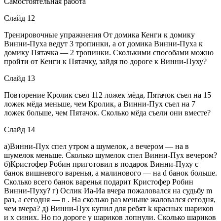
Самостоятельная работа
Слайд 12
Тренировочные упражнения От домика Кенги к домику
Винни-Пуха ведут 3 тропинки, а от домика Винни-Пуха к
домику Пятачка — 2 тропинки. Сколькими способами можно
пройти от Кенги к Пятачку, зайдя по дороге к Винни-Пуху?
Слайд 13
Повторение Кролик съел 112 ложек мёда, Пятачок съел на 15
ложек мёда меньше, чем Кролик, а Винни-Пух съел на 7
ложек больше, чем Пятачок. Сколько мёда съели они вместе?
Слайд 14
а)Винни-Пух спел утром а шумелок, а вечером — на в
шумелок меньше. Сколько шумелок спел Винни-Пух вечером?
б)Кристофер Робин приготовил в подарок Винни-Пуху с
банок вишневого варенья, а малинового — на d банок больше.
Сколько всего банок варенья подарит Кристофер Робин
Винни-Пуху? г) Ослик Иа-Иа вчера пожаловался на судьбу m
раз, а сегодня — n . На сколько раз меньше жаловался сегодня,
чем вчера? д) Винни-Пух купил для ребят k красных шариков
и x синих. Но по дороге у шариков лопнули. Сколько шариков