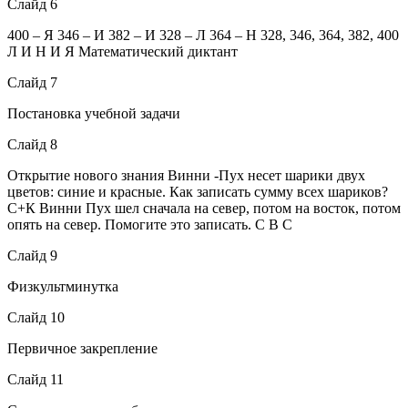
Слайд 6
400 – Я 346 – И 382 – И 328 – Л 364 – Н 328, 346, 364, 382, 400
Л И Н И Я Математический диктант
Слайд 7
Постановка учебной задачи
Слайд 8
Открытие нового знания Винни -Пух несет шарики двух
цветов: синие и красные. Как записать сумму всех шариков?
С+К Винни Пух шел сначала на север, потом на восток, потом
опять на север. Помогите это записать. С В С
Слайд 9
Физкультминутка
Слайд 10
Первичное закрепление
Слайд 11