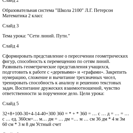
Слайд 2
Образовательная система "Школа 2100" Л.Г. Петерсон
Математика 2 класс
Слайд 3
Тема урока: "Сети линий. Пути."
Слайд 4
Сформировать представление о пересечении геометрических
фигур, способность к перемещению по сетям линий.
Развивать геометрические представления учащихся,
подготовить к работе с «деревьями» и «графами». Закрепить
нумерацию, сложение и вычитание трехзначных чисел,
тренировать способность к анализу и решению текстовых
задач. Воспитание дружеских взаимоотношений, чувство
ответственности за порученное дело. Цели урока:
Слайд 5
32+8+100-30+4-14-40+300 360 = * + * 360 = … с … д = … = …
с … ед. 360см=… м… дм = … дм =… м … см 36 дм * 4 м 3м
60 см * 3 м 8 дм Устный счет