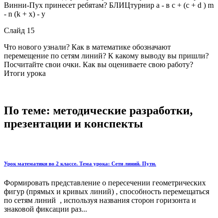
Винни-Пух принесет ребятам? БЛИЦтурнир а - в с + (с + d ) m
- n (k + x) - y
Слайд 15
Что нового узнали? Как в математике обозначают
перемещение по сетям линий? К какому выводу вы пришли?
Посчитайте свои очки. Как вы оцениваете свою работу?
Итоги урока
По теме: методические разработки,
презентации и конспекты
Урок математики во 2 классе. Тема урока: Сети линий. Пути.
Формировать представление о пересечении геометрических
фигур (прямых и кривых линий) , способность перемещаться
по сетям линий , используя названия сторон горизонта и
знаковой фиксации раз...