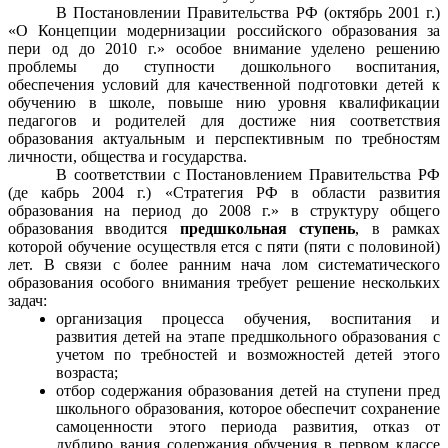
В Постановлении Правительства РФ (октябрь 2001 г.)
«О Концепции модернизации российского образования за
пери од до 2010 г.» особое внимание уделено решению
проблемы до ступности дошкольного воспитания,
обеспечения условий для качественной подготовки детей к
обучению в школе, повыше нию уровня квалификации
педагогов и родителей для достиже ния соответствия
образования актуальным и перспективным по требностям
личности, общества и государства.
В соответствии с Постановлением Правительства РФ
(де кабрь 2004 г.) «Стратегия РФ в области развития
образования на период до 2008 г.» в структуру общего
образования вводится
предшкольная ступень
, в рамках
которой обучение осуществля ется с пяти (пяти с половиной)
лет. В связи с более ранним нача лом систематического
образования особого внимания требует решение нескольких
задач:
организация процесса обучения, воспитания и
развития детей на этапе предшкольного образования с
учетом по требностей и возможностей детей этого
возраста;
отбор содержания образования детей на ступени пред
школьного образования, которое обеспечит сохранение
самоценности этого периода развития, отказ от
дублиро вания содержания обучения в первом классе