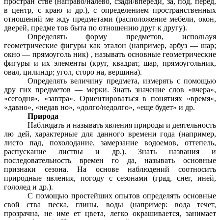
простран стве (направо/налево, сзади/впереди, за, под, перед,
в центр, с краю и др.), с определением пространственных
отношений ме жду предметами (расположение мебели, окон,
дверей, предме тов быта по отношению друг к другу).
Определять форму предметов, используя
геометрические фигуры как эталон (например, арбуз — шар;
окно — прямоуголь ник) , называть основные геометрические
фигуры и их элементы (круг, квадрат, шар, прямоугольник,
овал, цилиндр; угол, сторо на, вершина).
Определять величину предмета, измерять с помощью
дру гих предметов — мерки. Знать значение слов «вчера»,
«сегодня», «завтра». Ориентироваться в понятиях «время»,
«давно», «недав но», «долго/недолго», «еще будет» и др.
Природа
Наблюдать и называть явления природы и деятельность
лю дей, характерные для данного времени года (например,
листо пад, похолодание, замерзание водоемов, оттепель,
распускание листвы и др.). Знать названия и
последовательность времен го да, называть основные
признаки сезона. На основе наблюдений соотносить
природные явления, погоду с сезонами (град, снег, иней,
гололед и др.).
С помощью простейших опытов определять основные
свой ства песка, глины, воды (например: вода течет,
прозрачна, не име ет цвета, легко окрашивается, занимает