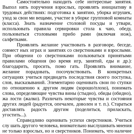
Самостоятельно находить себе интересные занятия.
Выпол нять поручения взрослых, проявлять инициативу в
трудовых действиях: подготовка к занятию, уборка игрушек,
уход за свои ми вещами, участие в уборке групповой комнаты
(класса). Знать назначение столовой посуды и утвари,
использовать правила сервировки стола к чаю, обеду,
пользоваться столовыми прибо рами (включая нож),
салфетками.
Проявлять желание участвовать в разговоре, беседе,
совмест ных играх и занятиях со сверстниками и взрослыми.
При общении со сверстниками пользоваться принятыми
правилами общения (во время игр, занятий, еды и др.):
благодарить, просить, помо гать. Проявлять внимание,
желание порадовать, посочувствовать. В конкретных
ситуациях учиться предвидеть последствия своего поступка,
слов, высказываний. Элементарно оценивать свои по ступки
по отношению к другим людям (хорошо/плохо), понимать
слова, определяющие чувства вины (стыдно), обиды (обидно),
жа лости (жалко). Различать некоторые чувства и состояния
других людей (радуется, опечален, доволен и т. п.). Стараться
доставлять радость другим (поделиться, приласкать,
угостить...).
Справедливо оценивать успехи сверстников. Учиться
слу шать другого человека, внимательно выслушивать мнения
не только взрослых, но и сверстников. Понимать, что наличие