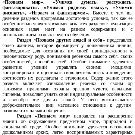
«Познаем мир», «Учимся думать, рассуждать,
фантазировать», «Учимся родному языку», «Учимся
рисовать», «Играем и фантазируем».
Вместе с тем вы
деление разделов программы достаточно условно, так как ее
особенностью является взаимосвязь всех разделов: реализация
основных задач идет на разном содержании и с
использованием разных средств обучения.
Раздел «Познаем других людей и себя»
представлен
содер жанием, которое формирует у дошкольника знания,
необходимые для осознания им своей принадлежности к
человеческому роду, понимания ребенком самого себя, своих
особенностей, способно стей. Особое внимание уделяется
развитию умений управлять своими эмоциями,
контролировать и оценивать свою деятель ность и поведение,
соотносить их результаты с эталонами. Содер жание этого
раздела включает ознакомление ребенка со своим ор
ганизмом, правилами охраны органов чувств, навыками
гигиены, позволяет узнать свои индивидуальные особенности
и своеобра зие других людей. У него воспитывается
доброжелательное, вни мательное отношение к другим,
развиваются навыки общения.
Раздел «Познаем мир»
направлен на расширение
знаний об окружающем предметном мире, природной и
социальной среде. Особое внимание уделяется осознанию
дошкольником ярких, легко воспринимаемых характерных