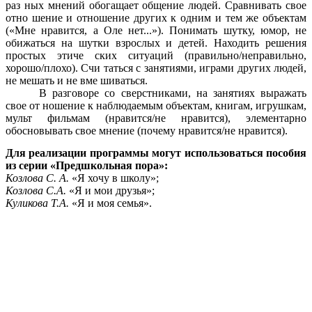
раз ных мнений обогащает общение людей. Сравнивать свое
отно шение и отношение других к одним и тем же объектам
(«Мне нравится, а Оле нет...»). Понимать шутку, юмор, не
обижаться на шутки взрослых и детей. Находить решения
простых этиче ских ситуаций (правильно/неправильно,
хорошо/плохо). Счи таться с занятиями, играми других людей,
не мешать и не вме шиваться.
В разговоре со сверстниками, на занятиях выражать
свое от ношение к наблюдаемым объектам, книгам, игрушкам,
мульт фильмам (нравится/не нравится), элементарно
обосновывать свое мнение (почему нравится/не нравится).
Для реализации программы могут использоваться пособия
из серии «Предшкольная пора»:
Козлова С. А.
«Я хочу в школу»;
Козлова С.А.
«Я и мои друзья»;
Куликова Т.А.
«Я и моя семья».