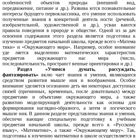
особенностей объектов природы (внешний вид,
передвижение, питание и др.). Развива ются познавательные
интересы будущего первоклассника, его умение использовать
полученные знания в конкретной деятель ности (речевой,
изобразительной, художественной и др.), усваи ваются
правила поведения в природе и обществе. Одной из за дач
освоения содержания этого раздела является подготовка к
изучению предметов начальной школы, прежде всего «Матема
тики» и «Окружающего мира». Например, особое внимание
уде ляется выделению математических характеристик
предметов окружающего нас мира (число,
последовательность, пространст венные ориентировки и др.)
Раздел «Учимся думать, рассуждать,
фантазировать»
вклю чает знания и умения, являющиеся
средством развития мышле ния и воображения. Особое
внимание уделяется осознанию деть ми некоторых доступных
связей (причинных, временных, после довательных) между
предметами и объектами окружающего мира, а также
развитию моделирующей деятельности как основы для
формирования наглядно-образного, а затем и логического
мышле ния. В данном разделе представлены знания и умения,
обеспечи вающие специальную подготовку к учебным
предметам начальной школы, прежде всего к «Русскому
языку», «Математике», а также «Окружающему миру». Так,
подготовка к изучению математики в школе осуществляется в