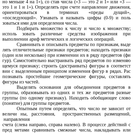
но меньше 4 на 1»), со став числа («3 — это 2 и 1» или «3 —
это 1 и 1 и 1»). Определять при счете направление движения,
ориентироваться в терминах «преды дущий»,
«последующий». Узнавать и называть цифры (0-9) и поль
зоваться ими для определения числа.
Подбирать множество к числу и число к множеству;
исполь зовать различные средства изображения при
выполнении ариф метических и логических операций.
Сравнивать и описывать предметы по признакам, выде
лять отличительные признаки предметов; находить признаки
(один или несколько) при изменении их в ряду предметов (фи
гур). Самостоятельно выстраивать ряд предметов по изменяю
щемуся признаку; строить (достраивать) фигуры в соответст
вии с выделенным принципом изменения фигур в рядах. Рас
познавать простейшие геометрические фигуры, составлять
фигуры из частей.
Выделять основания для объединения предметов в
группы, образовывать из одних и тех же предметов разные
группы (по одному признаку). Находить обобщающее слово
(понятие) для группы предметов.
Опытным путем определять, что число не зависит от
величи ны, расстояния, пространственных размещений,
направления
счета (слева направо, справа налево). В процессе действий с
пред метами сравнивать смежные числа, накладывать или