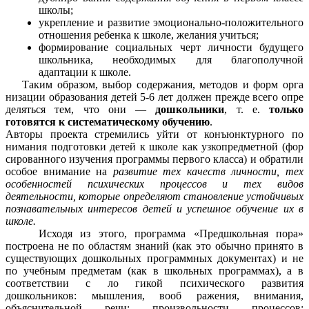
школы;
укрепление и развитие эмоционально-положительного
отношения ребенка к школе, желания учиться;
формирование социальных черт личности будущего
школьника, необходимых для благополучной
адаптации к школе.
Таким образом, выбор содержания, методов и форм орга
низации образования детей 5-6 лет должен прежде всего опре
деляться тем, что они —
дошкольники
, т. е.
только
готовятся к систематическому обучению
.
Авторы проекта стремились уйти от конъюнктурного по
нимания подготовки детей к школе как узкопредметной (фор
сированного изучения программы первого класса) и обратили
особое внимание на
развитие тех качеств личности, тех
особенностей психических процессов и тех видов
деятельности, которые определяют становление устойчивых
познавательных интересов детей и успешное обучение их в
школе.
Исходя из этого, программа «Предшкольная пора»
построена не по областям знаний (как это обычно принято в
существующих дошкольных программных документах) и не
по учебным предметам (как в школьных программах), а в
соответствии с ло гикой психического развития
дошкольников: мышления, вооб ражения, внимания,
объяснительной речи; произвольности процессов;