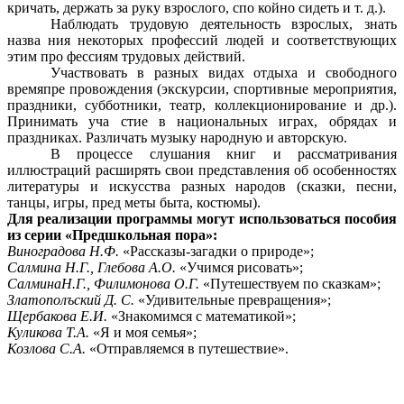
кричать, держать за руку взрослого, спо койно сидеть и т. д.).
Наблюдать трудовую деятельность взрослых, знать
назва ния некоторых профессий людей и соответствующих
этим про фессиям трудовых действий.
Участвовать в разных видах отдыха и свободного
времяпре провождения (экскурсии, спортивные мероприятия,
праздники, субботники, театр, коллекционирование и др.).
Принимать уча стие в национальных играх, обрядах и
праздниках. Различать музыку народную и авторскую.
В процессе слушания книг и рассматривания
иллюстраций расширять свои представления об особенностях
литературы и искусства разных народов (сказки, песни,
танцы, игры, пред меты быта, костюмы).
Для реализации программы могут использоваться пособия
из серии «Предшкольная пора»:
Виноградова Н.Ф.
«Рассказы-загадки о природе»;
Салмина Н.Г., Глебова А.О.
«Учимся рисовать»;
СалминаН.Г., Филимонова О.Г.
«Путешествуем по сказкам»;
Златополъский Д. С.
«Удивительные превращения»;
Щербакова Е.И.
«Знакомимся с математикой»;
Куликова Т.А.
«Я и моя семья»;
Козлова С.А.
«Отправляемся в путешествие».