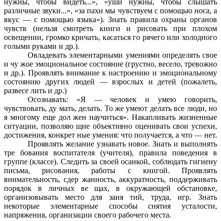
нужны, чтобы видеть...», «уши нужны, чтобы слышать
различные звуки...», «за пахи мы чувствуем с помощью носа, а
вкус — с помощью языка»). Знать правила охраны органов
чувств (нельзя смотреть книги и рисовать при плохом
освещении, громко кричать, касаться го рячего или холодного
голыми руками и др.).
Овладевать элементарными умениями определять свое
и чу жое эмоциональное состояние (грустно, весело, тревожно
и др.). Проявлять внимание к настроению и эмоциональному
состоянию других людей — взрослых и детей (пожалеть,
развесе лить и др.)
Осознавать: «Я — человек и умею говорить,
чувствовать, ду мать, делать. То же умеют делать все люди, но
я многому еще дол жен научиться». Накапливать жизненные
ситуации, позволяю щие объективно оценивать свои успехи,
достижения, конкрет ные умения: что получается, а что — нет.
Проявлять желание узнавать новое. Знать и выполнять
тре бования воспитателя (учителя), правила поведения в
группе (классе). Следить за своей осанкой, соблюдать гигиену
письма, рисования, работы с книгой. Проявлять
внимательность, сдер жанность, аккуратность, поддерживать
порядок в личных ве щах, в окружающей обстановке,
организовывать место для заня тий, труда, игр. Знать
некоторые элементарные способы снятия усталости,
напряжения, организации своего рабочего места.