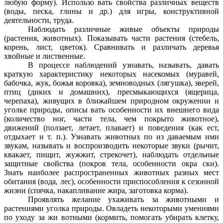
любую форму). Использо вать свойства различных веществ
(воды, песка, глины и др.) для игры, конструктивной
деятельности, труда.
Наблюдать различные живые объекты природы
(растения, животных). Показывать части растения (стебель,
корень, лист, цветок). Сравнивать и различать деревья
хвойные и лиственные.
В процессе наблюдений узнавать, называть, давать
краткую характеристику некоторых насекомых (муравей,
бабочка, жук, божья коровка), земноводных (лягушка), зверей,
птиц (диких и домашних), пресмыкающихся (ящерица,
черепаха), живущих в ближайшем природном окружении и
уголке природы, описы вать особенности их внешнего вида
(количество ног, части тела, чем покрыто животное),
движений (ползает, летает, плавает) и поведения (как ест,
отдыхает и т. п.). Узнавать животных по из даваемым ими
звукам, называть и воспроизводить некоторые звуки (рычит,
квакает, пищит, жужжит, стрекочет), наблюдать отдельные
защитные свойства (покров тела, особенности окра ски).
Знать наиболее распространенных животных разных мест
обитания (вода, лес), особенности приспособления к сезонной
жизни (спячка, накапливание жира, заготовка корма).
Проявлять желание ухаживать за животными и
растениями уголка природы. Овладеть некоторыми умениями
по уходу за жи вотными (кормить, помогать убирать клетку,