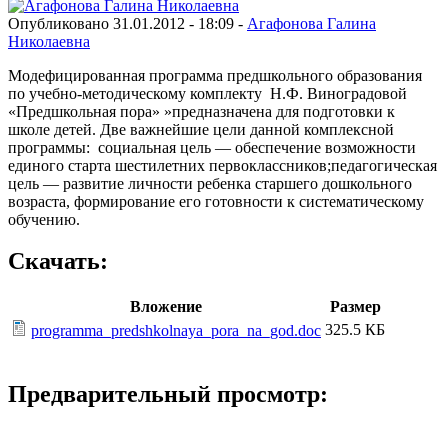
Опубликовано 31.01.2012 - 18:09 -
Агафонова Галина
Николаевна
Модефицированная программа предшкольного образования
по учебно-методическому комплекту Н.Ф. Виноградовой
«Предшкольная пора» »предназначена для подго­товки к
школе детей. Две важнейшие цели данной ком­плексной
программы: социальная цель — обеспечение возможности
единого старта шестилетних первоклассников;педагогическая
цель — развитие личности ребенка старшего дошкольного
возраста, формирование его готовности к система­тическому
обучению.
Скачать:
Вложение
Размер
325.5 КБ
programma_predshkolnaya_pora_na_god.doc
Предварительный просмотр: