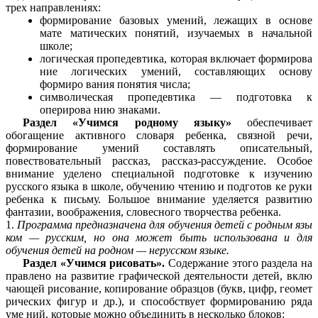
трех направлениях:
формирование базовых умений, лежащих в основе
мате матических понятий, изучаемых в начальной
школе;
логическая пропедевтика, которая включает формирова
ние логических умений, составляющих основу
формиро вания понятия числа;
символическая пропедевтика — подготовка к
оперирова нию знаками.
Раздел «Учимся родному языку»
обеспечивает
обогащение активного словаря ребенка, связной речи,
формирование умений составлять описательный,
повествовательный рассказ, рассказ-рассуждение. Особое
внимание уделено специальной подготовке к изучению
русского языка в школе, обучению чтению и подготов ке руки
ребенка к письму. Большое внимание уделяется развитию
фантазии, воображения, словесного творчества ребенка.
1.
Программа предназначена для обучения детей с родным язы
ком — русским, но она может быть использована и для
обучения детей на родном — нерусском языке.
Раздел «Учимся рисовать».
Содержание этого раздела на
правлено на развитие графической деятельности детей, вклю
чающей рисование, копирование образцов (букв, цифр, геомет
рических фигур и др.), и способствует формированию ряда
уме ний, которые можно объединить в несколько блоков: