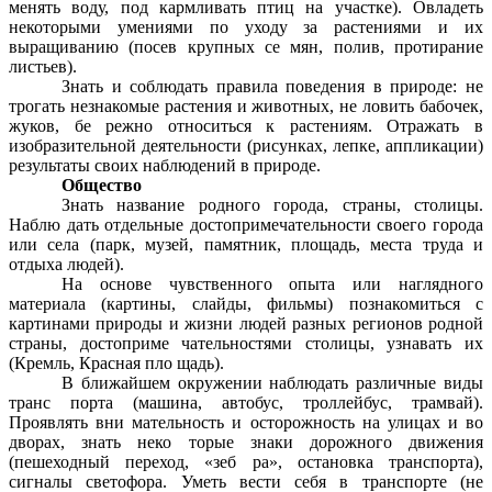
менять воду, под кармливать птиц на участке). Овладеть
некоторыми умениями по уходу за растениями и их
выращиванию (посев крупных се мян, полив, протирание
листьев).
Знать и соблюдать правила поведения в природе: не
трогать незнакомые растения и животных, не ловить бабочек,
жуков, бе режно относиться к растениям. Отражать в
изобразительной деятельности (рисунках, лепке, аппликации)
результаты своих наблюдений в природе.
Общество
Знать название родного города, страны, столицы.
Наблю дать отдельные достопримечательности своего города
или села (парк, музей, памятник, площадь, места труда и
отдыха людей).
На основе чувственного опыта или наглядного
материала (картины, слайды, фильмы) познакомиться с
картинами природы и жизни людей разных регионов родной
страны, достоприме чательностями столицы, узнавать их
(Кремль, Красная пло щадь).
В ближайшем окружении наблюдать различные виды
транс порта (машина, автобус, троллейбус, трамвай).
Проявлять вни мательность и осторожность на улицах и во
дворах, знать неко торые знаки дорожного движения
(пешеходный переход, «зеб ра», остановка транспорта),
сигналы светофора. Уметь вести себя в транспорте (не