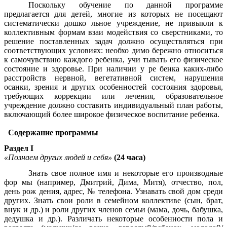
Поскольку обучение по данной программе
предлагается для детей, многие из которых не посещают
систематически дошко льное учреждение, не привыкли к
коллективным формам взаи модействия со сверстниками, то
решение поставленных задач должно осуществляться при
соответствующих условиях: необхо димо бережно относиться
к самочувствию каждого ребенка, учи тывать его физическое
состояние и здоровье. При наличии у ре бенка каких-либо
расстройств нервной, вегетативной систем, нарушения
осанки, зрения и других особенностей состояния здоровья,
требующих коррекции или лечения, образовательное
учреждение должно составить индивидуальный план работы,
включающий более широкое физическое воспитание ребенка.
Содержание программы
Раздел I
«Познаем других людей и себя»
(24 часа)
Знать свое полное имя и некоторые его производные
фор мы (например, Дмитрий, Дима, Митя), отчество, пол,
день рож дения, адрес, № телефона. Узнавать свой дом среди
других. Знать свои роли в семейном коллективе (сын, брат,
внук и др.) и роли других членов семьи (мама, дочь, бабушка,
дедушка и др.). Различать некоторые особенности пола и