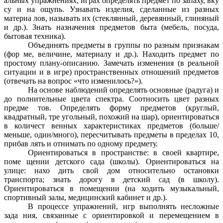
альных упражнениях, играх определять предмет по запаху, вку
су и на ощупь. Узнавать изделия, сделанные из разных
материа лов, называть их (стеклянный, деревянный, глиняный
и др.). Знать назначения предметов быта (мебель, посуда,
бытовая техника).
Объединять предметы в группы по разным признакам
(фор ме, величине, материалу и др.). Находить предмет по
простому плану-описанию. Замечать изменения (в реальной
ситуации и в игре) пространственных отношений предметов
(отвечать на вопрос «что изменилось?»).
На основе наблюдений определять основные (радуга) и
до полнительные цвета спектра. Соотносить цвет разных
предме тов. Определять форму предметов (круглый,
квадратный, тре угольный, похожий на шар), ориентироваться
в количест венных характеристиках предметов (больше/
меньше, один/много), пересчитывать предметы в пределах 10,
прибав лять и отнимать по одному предмету.
Ориентироваться в пространстве: в своей квартире,
поме щении детского сада (школы). Ориентироваться на
улице: нахо дить свой дом относительно остановки
транспорта; знать дорогу в детский сад (в школу).
Ориентироваться в помещении (на ходить музыкальный,
спортивный залы, медицинский кабинет и др.).
В процессе упражнений, игр выполнять несложные
зада ния, связанные с ориентировкой и перемещением в