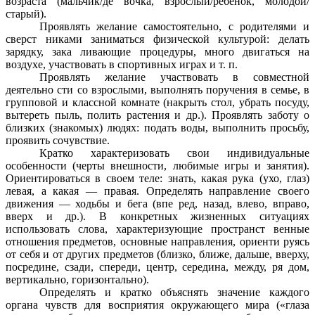
возраста (мальчик/де вочка, взрослый/ребенок, молодой/
старый).
Проявлять желание самостоятельно, с родителями и
сверст никами заниматься физической культурой: делать
зарядку, зака ливающие процедуры, много двигаться на
воздухе, участвовать в спортивных играх и т. п.
Проявлять желание участвовать в совместной
деятельно сти со взрослыми, выполнять поручения в семье, в
групповой и классной комнате (накрыть стол, убрать посуду,
вытереть пыль, полить растения и др.). Проявлять заботу о
близких (знакомых) людях: подать воды, выполнить просьбу,
проявить сочувствие.
Кратко характеризовать свои индивидуальные
особенности (черты внешности, любимые игры и занятия).
Ориентироваться в своем теле: знать, какая рука (ухо, глаз)
левая, а какая — правая. Определять направление своего
движения — ходьбы и бега (впе ред, назад, влево, вправо,
вверх и др.). В конкретных жизненных ситуациях
использовать слова, характеризующие пространст венные
отношения предметов, основные направления, ориенти руясь
от себя и от других предметов (близко, ближе, дальше, вверху,
посредине, сзади, спереди, центр, середина, между, ря дом,
вертикально, горизонтально).
Определять и кратко объяснять значение каждого
органа чувств для восприятия окружающего мира («глаза