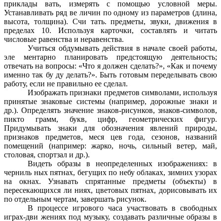
приклады вать, измерять с помощью условной меры.
Устанавливать ряд ве личин по одному из параметров (длина,
высота, толщина). Счи тать. предметы, звуки, движения в
пределах 10. Используя карточки, составлять и читать
числовые равенства и неравенства.
Учиться обдумывать действия в начале своей работы,
эле ментарно планировать предстоящую деятельность;
отвечать на вопросы: «Что я должен сделать?», «Как и почему
именно так бу ду делать?». Быть готовым переделывать свою
работу, если не правильно ее сделал.
Изображать признаки предметов символами, используя
принятые знаковые системы (например, дорожные знаки и
др.). Определять значение знаков-рисунков, знаков-символов,
пикто грамм, букв, цифр, геометрических фигур.
Придумывать знаки для обозначения явлений природы,
признаков предметов, меся цев года, сезонов, названий
помещений (например: жарко, ночь, сильный ветер, май,
столовая, спортзал и др.).
Видеть образы в неопределенных изображениях: в
черниль ных пятнах, бегущих по небу облаках, зимних узорах
на окнах. Узнавать спрятанные предметы (объекты) в
пересекающихся ли ниях, цветовых пятнах, дорисовывать их
по отдельным чертам, завершать рисунок.
В процессе игрового часа участвовать в свободных
играх-дви жениях под музыку, создавать различные образы в