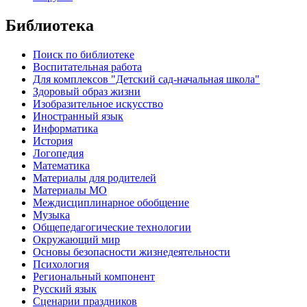
Библиотека
Поиск по библиотеке
Воспитательная работа
Для комплексов "Детский сад-начальная школа"
Здоровый образ жизни
Изобразительное искусство
Иностранный язык
Информатика
История
Логопедия
Математика
Материалы для родителей
Материалы МО
Междисциплинарное обобщение
Музыка
Общепедагогические технологии
Окружающий мир
Основы безопасности жизнедеятельности
Психология
Региональный компонент
Русский язык
Сценарии праздников